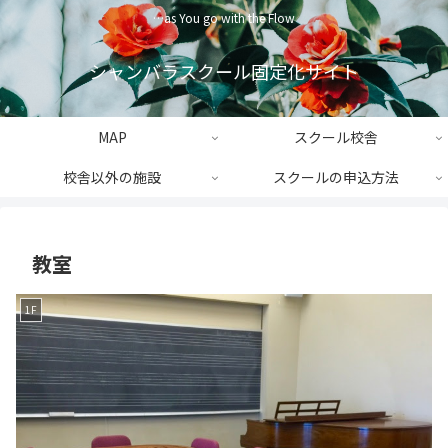
…as You go with the Flow
シャンバラスクール固定化サイト
MAP
スクール校舎
校舎以外の施設
スクールの申込方法
教室
1F