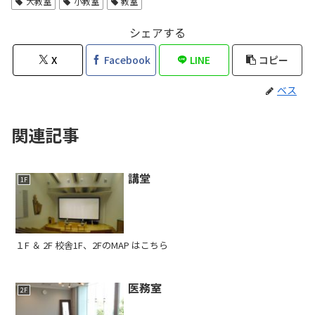
大教室
小教室
教室
シェアする
X
Facebook
LINE
コピー
ベス
関連記事
講堂
1F
１F ＆ 2F 校舎1F、2FのMAP はこちら
医務室
2F