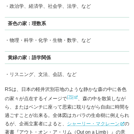
・政治学、経済学、社会学、法学、など
茶色の家：理数系
・物理・科学・化学・生物・数学、など
黄緑の家：語学関係
・リスニング、文法、会話、など
RSは、日本の軽井沢別荘地のような静かな森の中に各色
[75]
の家々が点在するイメージで
、森の中を散策しなが
ら、またはベンチに座って思索に耽りながら自由に時間を
過ごすことが出来る。全体図はカバラの生命樹に例えられ
るが、企画立案者によると、
シャーリー・マクレーン
の
著書『アウト・オン・ア・リム（Out on a Limb）』の意