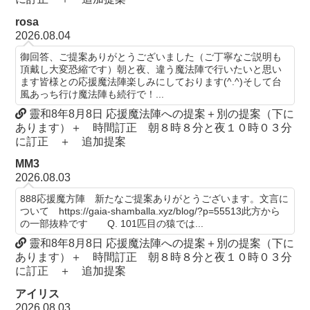
rosa
2026.08.04
御回答、ご提案ありがとうございました（ご丁寧なご説明も
頂戴し大変恐縮です）朝と夜、違う魔法陣で行いたいと思い
ます皆様との応援魔法陣楽しみにしております(^.^)そして台
風あっち行け魔法陣も続行で！...
靈和8年8月8日 応援魔法陣への提案＋別の提案（下に
あります）＋ 時間訂正 朝８時８分と夜１０時０３分
に訂正 ＋ 追加提案
MM3
2026.08.03
888応援魔方陣 新たなご提案ありがとうございます。文言に
ついて https://gaia-shamballa.xyz/blog/?p=55513此方から
の一部抜粋です Q. 101匹目の猿では...
靈和8年8月8日 応援魔法陣への提案＋別の提案（下に
あります）＋ 時間訂正 朝８時８分と夜１０時０３分
に訂正 ＋ 追加提案
アイリス
2026.08.03