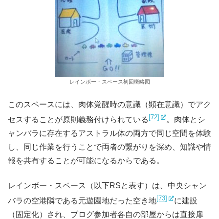
レインボー・スペース初回概略図
このスペースには、肉体覚醒時の意識（顕在意識）でアク
[72]
セスすることが原則義務付けられている
。肉体とシ
ャンバラに存在するアストラル体の両方で同じ空間を体験
し、同じ作業を行うことで両者の繋がりを深め、知識や情
報を共有することが可能になるからである。
レインボー・スペース（以下RSと表す）は、中央シャン
[73]
バラの空港隣である元遊園地だった空き地
に建設
（固定化）され、ブログ参加者各自の部屋からは直接扉