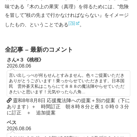
味である『木の上の果実（真理）を得るためには、“危険
を冒して”枝の先まで行かなければならない』をイメージ
[76]
したもの、ということである
。
全記事 – 最新のコメント
さん×３《桃桜》
2026.08.06
言い出しっぺが何もせんとすみません。色々ご提案いただき
ありがとうございます！乗っからせていただきます。日本国
民 雲外蒼天私はこちらにて８８８の魔法陣やらせていただ
きたいと思います！元気やったら八角...
靈和8年8月8日 応援魔法陣への提案＋別の提案（下に
あります）＋ 時間訂正 朝８時８分と夜１０時０３分
に訂正 ＋ 追加提案
ベス
2026.08.06