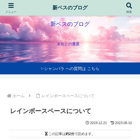
新ベスのブログ
メニュー
検索
新ベスのブログ
未知との遭遇
✨シャンバラ への質問は こちら
ホーム
レインボースペースについて
レインボースペースについて
2019.12.21
2023.08.10
この記事は
約2分
で読めます。