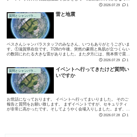
しまいました。７月８日のトランプ大統領のスピーチもそれでご破
2026.07.29
1
算。...
雷と地震
質問とシャンバラの回答
ベスさんシャンバラスタッフのみなさん、いつもありがとうございま
す。①滋賀県在住です。7/28の午後、突然の豪雨と鳥肌が立つくらい
の数回にわたる大きな雷がありました。また夕方には、熊本県で震度
7の地震がありました。これは、次元が大きく変わったサインでしょ
2026.07.29
1
うか？ ...
イベントへ行ってきたけど質問い
質問とシャンバラの回答
いですか
お世話になっております。 イベントへ行ってまいりました。 そのご
報告と質問をお願い致します。 まずイベントですが、セキュリティ
が非常に高かったです。そしてようやく会場入りしました。まず、国
会議員の方がおりました。続いて、五摂家の方。そして、ドラコニア
2026.07.28
1
ンがおりま...