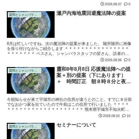
出かしてきたこと。 でしたら、共に人身売買の終焉を、見届けさせ
2026.08.07
0
たい、とい...
瀬戸内海地震回避魔法陣の提案
質問とシャンバラの回答
8月は忙しいですね。次の魔法陣の提案が来ました。 随所随所に画像
を張り付けながらご紹介します ＊＊＊＊＊＊＊＊＊＊＊＊＊＊＊＊
＊＊＊＊＊＊＊ ベスさん、シャンバラスタッフの皆さん、読者の皆
さん、いつもありがとうございます。 現在次元の谷が発生している
2026.08.06
0
そうです。...
靈和8年8月8日 応援魔法陣への提
質問とシャンバラの回答
案＋別の提案（下にあります）
＋ 時間訂正 朝８時８分と夜１
０時０３分に訂正 ＋ 追加提
案 ＋ 住所訂正
今朝知らせが来て宇城市の神社の住所が違うとのこと。すでに８分前
でなおかつ家を出ていたので午前はこの住所で行いました ＊＊＊＊
＊＊＊＊＊＊＊＊＊＊＊＊＊＊＊＊＊＊＊ 熊本県宇城市不知火町永
尾６５８ 永尾劔神社 靈和8年8月8日 日本国民 雲外蒼天 ＊＊＊＊＊
2026.08.02
10
＊＊...
セミナーについて
質問とシャンバラの回答