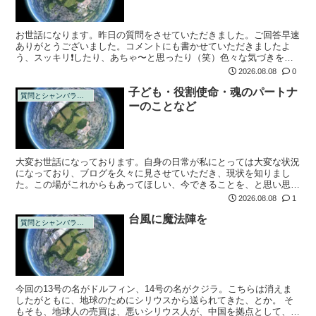
お世話になります。昨日の質問をさせていただきました。ご回答早速
ありがとうございました。コメントにも書かせていただきましたよ
う、スッキリ❗️したり、あちゃ〜と思ったり（笑）色々な気づきをい
ただきました。そしてその上で再度お願い致します。 ①前回①の質
2026.08.08
0
問への回答が...
子ども・役割使命・魂のパートナ
質問とシャンバラの回答
ーのことなど
大変お世話になっております。自身の日常が私にとっては大変な状況
になっており、ブログを久々に見させていただき、現状を知りまし
た。この場がこれからもあってほしい、今できることを、と思い思い
切ってまた質問させていただきます。あまりにプライベート暴露すぎ
2026.08.08
1
る（笑）ので、...
台風に魔法陣を
質問とシャンバラの回答
今回の13号の名がドルフィン、14号の名がクジラ。こちらは消えま
したがともに、地球のためにシリウスから送られてきた、とか。 そ
もそも、地球人の売買は、悪いシリウス人が、中国を拠点として、仕