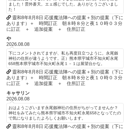
ました！雲外蒼天。エェ感じでした。ありがとうございまし
た！
靈和8年8月8日 応援魔法陣への提案＋別の提案（下に
あります）＋ 時間訂正 朝８時８分と夜１０時０３分
に訂正 ＋ 追加提案 ＋ 住所訂正
や
2026.08.08
下にコメントされてますが、私も再度目立つように。永尾劔
神社の住所が違うようです。正）熊本県宇城市不知火町永尾
658熊本県宇城市不知火町永尾１－１は展望台かな。
靈和8年8月8日 応援魔法陣への提案＋別の提案（下に
あります）＋ 時間訂正 朝８時８分と夜１０時０３分
に訂正 ＋ 追加提案 ＋ 住所訂正
キャサリン
2026.08.08
おはようございます永尾劔神社の住所がちがってませんか？
神社をみてみたら熊本県宇城市不知火町永尾658となってたの
で気になりましたよろしくお願いします。
靈和8年8月8日 応援魔法陣への提案＋別の提案（下に