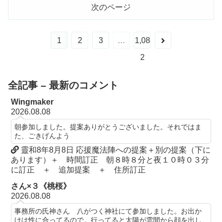
次のページ
次
1
2
3
…
1,08
へ
2
全記事 – 最新のコメント
Wingmaker
2026.08.08
朝参加しました。提案ありがとうございました。それではま
た、ごきげんよう
靈和8年8月8日 応援魔法陣への提案＋別の提案（下に
あります）＋ 時間訂正 朝８時８分と夜１０時０３分
に訂正 ＋ 追加提案 ＋ 住所訂正
さん×３《桃桜》
2026.08.08
事務所の氏神さん 八がつく神社にて参加しました。お出か
けは性に合ってるので。行ってると太陽が雲間から顔を出し