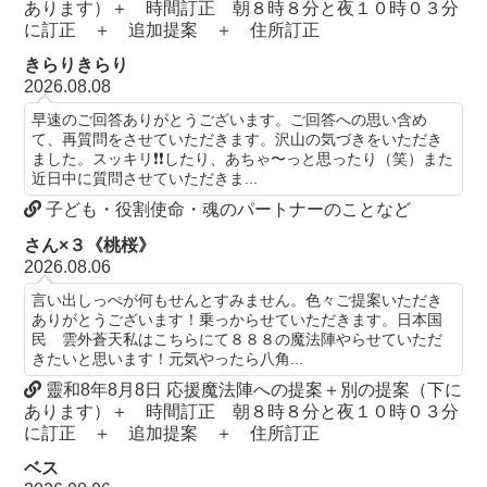
あります）＋ 時間訂正 朝８時８分と夜１０時０３分
に訂正 ＋ 追加提案 ＋ 住所訂正
きらりきらり
2026.08.08
早速のご回答ありがとうございます。ご回答への思い含め
て、再質問をさせていただきます。沢山の気づきをいただき
ました。スッキリ❗️❗️したり、あちゃ〜っと思ったり（笑）また
近日中に質問させていただきま...
子ども・役割使命・魂のパートナーのことなど
さん×３《桃桜》
2026.08.06
言い出しっぺが何もせんとすみません。色々ご提案いただき
ありがとうございます！乗っからせていただきます。日本国
民 雲外蒼天私はこちらにて８８８の魔法陣やらせていただ
きたいと思います！元気やったら八角...
靈和8年8月8日 応援魔法陣への提案＋別の提案（下に
あります）＋ 時間訂正 朝８時８分と夜１０時０３分
に訂正 ＋ 追加提案 ＋ 住所訂正
ベス