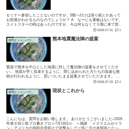
セミナー参加したことないのですが、5階へ行けば張り紙とかあって
お部屋がわかるものなのでしょうか？ A なーにも看板はないです。
エイトスターの時はあったのですが、今は何もなくて５階に来て部屋
に入ってください。部屋は一つしかないのですぐにわかります 質問
2026.07.31
1
ありがとう...
熊本地震魔法陣の提案
質問とシャンバラの回答
緊急で熊本を中心とした地震に対して魔法陣の提案をさせてくださ
い。 地震が早く収束するように、閉じ込められた方たちの迅速な救
助が行われるように、思いついたまま提案させていただきます。 魔
法陣は2種類考えました。 早期地震収束として 靈和8年7月28日靈和8
2026.07.29
2
年熊本...
現状とこれから
質問とシャンバラの回答
こんにちは。質問をお願い致します。 ありがとうございました♪2026
年第６回☆歌プロ書きプロ☆7月19日㈰ ＋感謝 「イスラエルがイラ
ン・アメリカの停戦合意阻止で攻撃をして一気に元の木阿弥となって