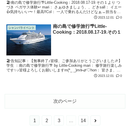
🏖南の島で修学旅行🌴Little-Cooking：2018.08.17-19.その１より つ
づき ペガサス体験↩ mari： さぁゆきましょう、、どきsall： イエー
👍気持ちいい〜！最高‼️Col： 一人で乗れるんだけどなぁ→担当を見
る ペガサスライダーfr...
2023.12.01
0
南の島で修学旅行🌴Little-
シャンバライベント
Cooking：2018.08.17-19.その１
🏖告知記事：【無事終了♪皆様、ご参加ありがとうございました🎉】
学生 ：南の島で修学旅行🌴 by Little-Cooking mari： 修学旅行楽しみ
です✨♪皆様よろしくお願いしますm(*_ _)m☕🌿♡hon： 皆さま、よ
ろしくお願いします🤲楽しみだなぁ、...
2023.12.01
0
次のページ
次
1
2
3
…
14