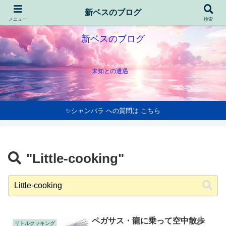
新ベスのブログ
メニュー
検索
新ベスのブログ
未知との遭遇
✨シャンバラ への質問は こちら
"Little-cooking"
ペガサス・龍に乗って空中散歩
リトルクッキング