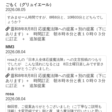
ごもく（グリュイエール）
2026.08.05
すみませーん時間ですが、8時8分と、10時03分とどちらでし
ょうか？
靈和8年8月8日 応援魔法陣への提案＋別の提案（下に
あります）＋ 時間訂正 朝８時８分と夜１０時０３分
に訂正 ＋ 追加提案
MM3
2026.08.04
rosaさんの『日本人全体応援魔法陣』への文言投稿のつもり
でしたが こんな流れになるとは 8日土曜日楽しみです皆さ
まありがとうございました。
靈和8年8月8日 応援魔法陣への提案＋別の提案（下に
あります）＋ 時間訂正 朝８時８分と夜１０時０３分
に訂正 ＋ 追加提案
rosa
2026.08.04
御回答、ご提案ありがとうございました（ご丁寧なご説明も
頂戴し大変恐縮です）朝と夜、違う魔法陣で行いたいと思い