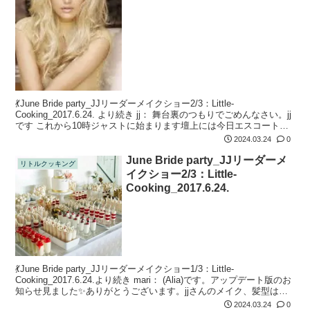
💃June Bride party_JJリーダーメイクショー2/3：Little-
Cooking_2017.6.24. より続き jj： 舞台裏のつもりでごめんなさい。jj
です これから10時ジャストに始まります壇上には今日エスコートし
てくれる担当かご指名人と...
2024.03.24
0
June Bride party_JJリーダーメ
リトルクッキング
イクショー2/3：Little-
Cooking_2017.6.24.
💃June Bride party_JJリーダーメイクショー1/3：Little-
Cooking_2017.6.24.より続き mari： (Alia)です。アップデート版のお
知らせ見ました✨ありがとうございます。jjさんのメイク、髪型は柔
らかい雰囲気で希望し...
2024.03.24
0