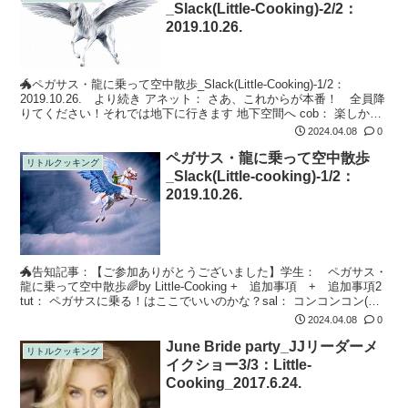
_Slack(Little-Cooking)-2/2：
2019.10.26.
🐲ペガサス・龍に乗って空中散歩_Slack(Little-Cooking)-1/2：
2019.10.26. より続き アネット： さあ、これからが本番！ 全員降
りてください！それでは地下に行きます 地下空間へ cob： 楽しかっ
た〜ペガちゃんありがとう！jul...
2024.04.08
0
ペガサス・龍に乗って空中散歩
リトルクッキング
_Slack(Little-cooking)-1/2：
2019.10.26.
🐲告知記事：【ご参加ありがとうございました】学生： ペガサス・
龍に乗って空中散歩🌈by Little-Cooking + 追加事項 + 追加事項2
tut： ペガサスに乗る！はここでいいのかな？sal： コンコンコン(ド
アをノック)私も迷子です！ペガサスに乗る...
2024.04.08
0
June Bride party_JJリーダーメ
リトルクッキング
イクショー3/3：Little-
Cooking_2017.6.24.