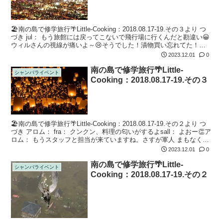
🏖南の島で修学旅行🌴Little-Cooking：2018.08.17-19.その３より つ
づき jul： もう旅館には戻ってこないで飛行場に行くんだと勘違い😀
ウィルさんの視線が痛いよ～😢そうでした！漬物買い忘れてた！シ
ャイアさんありがとうございます。戻ってき...
2023.12.01
0
南の島で修学旅行🌴Little-
シャンバライベント
Cooking：2018.08.17-19.その３
🏖南の島で修学旅行🌴Little-Cooking：2018.08.17-19.その２より つ
づき アロム： fra： クンクン、料理の匂いがするよsall： よおー👏ア
ロム： もうスタッフと担当が来ていますね。さすが軍人 まもなく宴
会↩ Col： あの固形燃料...
2023.12.01
0
南の島で修学旅行🌴Little-
シャンバライベント
Cooking：2018.08.17-19.その２