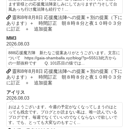
ます皆様との応援魔法陣楽しみにしております(^.^)そして台
風あっち行け魔法陣も続行で！...
靈和8年8月8日 応援魔法陣への提案＋別の提案（下に
あります）＋ 時間訂正 朝８時８分と夜１０時０３分
に訂正 ＋ 追加提案
MM3
2026.08.03
888応援魔方陣 新たなご提案ありがとうございます。文言に
ついて https://gaia-shamballa.xyz/blog/?p=55513此方から
の一部抜粋です Q. 101匹目の猿では...
靈和8年8月8日 応援魔法陣への提案＋別の提案（下に
あります）＋ 時間訂正 朝８時８分と夜１０時０３分
に訂正 ＋ 追加提案
アイリス
2026.08.03
おはようございます。今週の予定がなくなってしまうのはと
っても残念です。プログとか読まない私は、唯一読んでいる
プログです。毎週でなくていいのでなくならないで欲しいで
す。でも、とっても大変なのもすごく...