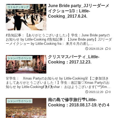
June Bride party_JJリーダーメ
リトルクッキング
イクショー1/3：Little-
Cooking_2017.6.24.
💃告知記事：【ありがとうございました♪】学生：June Bride partyの
お知らせ by Little-Cooking 💃告知記事：【June Bride party】JJリーダ
ーメイクショー by Little-Cooking fra： 来月６月の差し...
2024.03.24
0
クリスマスパーティ_Little-
シャンバライベント
Cooking：2017.12.23.
👗学生： Xmas Partyのお知らせ by Little-Cooking👗【ご参加頂き
ましてありがとうございました！】学生：改訂版♡Xmas Partyのお
知らせ by Little-Cooking💃🕺💃🕺shar： おはようございます(´꒳*)Xmas
パ...
2023.12.20
0
南の島で修学旅行🌴Little-
シャンバライベント
Cooking：2018.08.17-19.その４