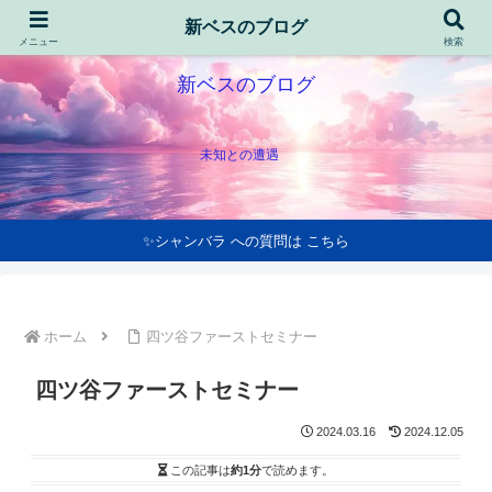
新ベスのブログ
メニュー
検索
新ベスのブログ
未知との遭遇
✨シャンバラ への質問は こちら
ホーム
四ツ谷ファーストセミナー
四ツ谷ファーストセミナー
2024.03.16
2024.12.05
この記事は
約1分
で読めます。