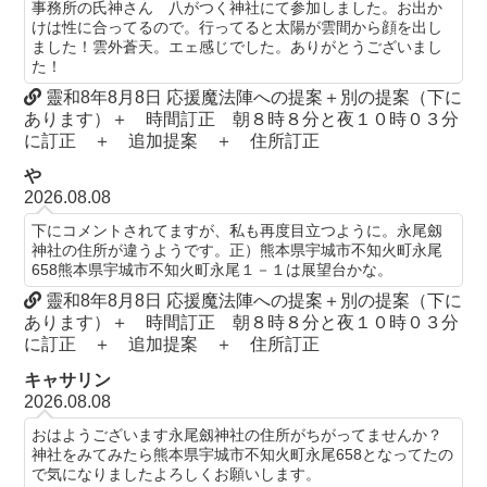
事務所の氏神さん 八がつく神社にて参加しました。お出か
けは性に合ってるので。行ってると太陽が雲間から顔を出し
ました！雲外蒼天。エェ感じでした。ありがとうございまし
た！
靈和8年8月8日 応援魔法陣への提案＋別の提案（下に
あります）＋ 時間訂正 朝８時８分と夜１０時０３分
に訂正 ＋ 追加提案 ＋ 住所訂正
や
2026.08.08
下にコメントされてますが、私も再度目立つように。永尾劔
神社の住所が違うようです。正）熊本県宇城市不知火町永尾
658熊本県宇城市不知火町永尾１－１は展望台かな。
靈和8年8月8日 応援魔法陣への提案＋別の提案（下に
あります）＋ 時間訂正 朝８時８分と夜１０時０３分
に訂正 ＋ 追加提案 ＋ 住所訂正
キャサリン
2026.08.08
おはようございます永尾劔神社の住所がちがってませんか？
神社をみてみたら熊本県宇城市不知火町永尾658となってたの
で気になりましたよろしくお願いします。