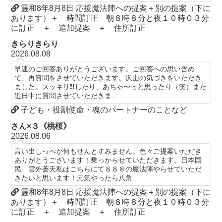
靈和8年8月8日 応援魔法陣への提案＋別の提案（下に
あります）＋ 時間訂正 朝８時８分と夜１０時０３分
に訂正 ＋ 追加提案 ＋ 住所訂正
きらりきらり
2026.08.08
早速のご回答ありがとうございます。ご回答への思い含め
て、再質問をさせていただきます。沢山の気づきをいただき
ました。スッキリ❗️❗️したり、あちゃ〜っと思ったり（笑）また
近日中に質問させていただきま...
子ども・役割使命・魂のパートナーのことなど
さん×３《桃桜》
2026.08.06
言い出しっぺが何もせんとすみません。色々ご提案いただき
ありがとうございます！乗っからせていただきます。日本国
民 雲外蒼天私はこちらにて８８８の魔法陣やらせていただ
きたいと思います！元気やったら八角...
靈和8年8月8日 応援魔法陣への提案＋別の提案（下に
あります）＋ 時間訂正 朝８時８分と夜１０時０３分
に訂正 ＋ 追加提案 ＋ 住所訂正