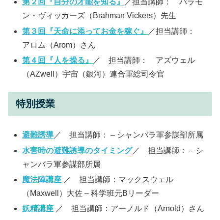
第２回『自分の才能を知る』
／担当講師： バラモ
ン・ヴィッカーズ（Brahman Vickers）先生
第３回『天命に添ってお金を稼ぐ』
／担当講師：
アロム（Arom）さん
第４回『人を操る』
／ 担当講師： アズウェル
（AZwell）宇宙（銀河）連合軍総司令官
特別授業
避難誘導
／ 担当講師： – シャンバラ軍参謀部所属
水害時の避難誘導のタイミング
／ 担当講師： – シ
ャンバラ軍参謀部所属
魔法陣講座
／ 担当講師：マックスウェル
（Maxwell）大佐 – 科学班元Bリーダー
妖精講座
／ 担当講師：アーノルド（Arnold）さん