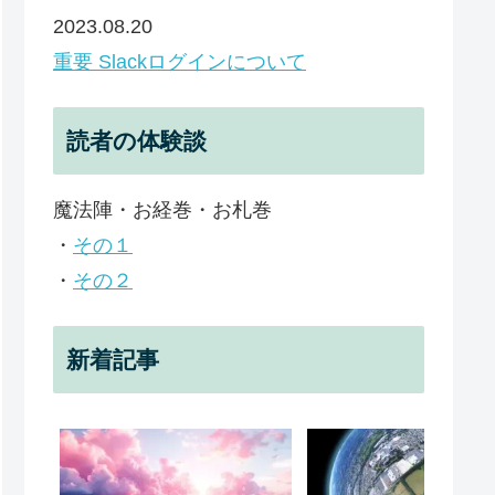
2023.08.20
重要 Slackログインについて
読者の体験談
魔法陣・お経巻・お札巻
・
その１
・
その２
新着記事