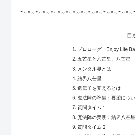
*～*～*～*～*～*～*～*～*～*～*～*～*～*～*～
目
プロローグ：Enjoy Life Basic
五芒星と六芒星、八芒星
メンタル界とは
結界八芒星
遺伝子を変えるとは
魔法陣の準備：要望につ
質問タイム１
魔法陣の実践：結界八芒星＋
質問タイム２