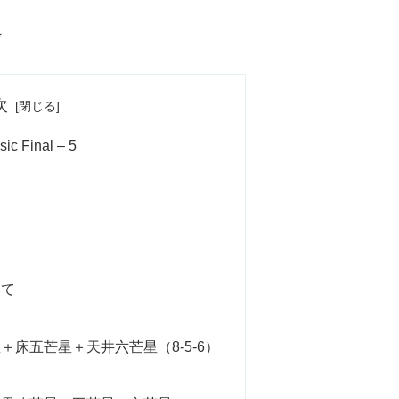
*
次
 Final – 5
いて
床五芒星＋天井六芒星（8-5-6）