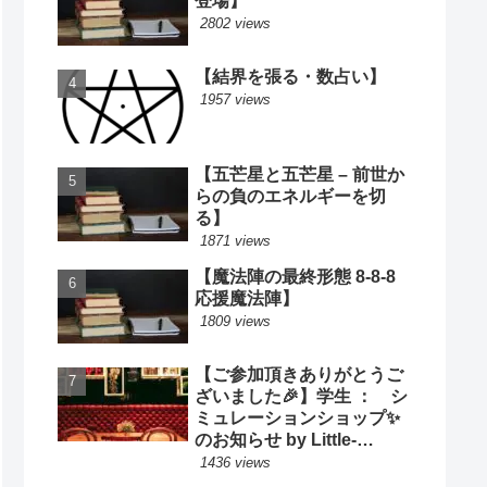
登場】
2802 views
【結界を張る・数占い】
1957 views
【五芒星と五芒星 – 前世か
らの負のエネルギーを切
る】
1871 views
【魔法陣の最終形態 8-8-8
応援魔法陣】
1809 views
【ご参加頂きありがとうご
ざいました🎉】学生 ： シ
ミュレーションショップ✨
のお知らせ by Little-
Cooking
1436 views