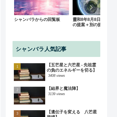
シャンバラからの回覧板
靈和8年8月8日 応援魔
の提案＋別の提案（下
ます）＋ 時間訂正 
８分と夜１０時０３分
正
シャンバラ人気記事
【五芒星と六芒星 - 先祖霊
の負のエネルギーを切る】
3408 views
【結界と魔法陣】
3139 views
【遺伝子を変える 八芒星