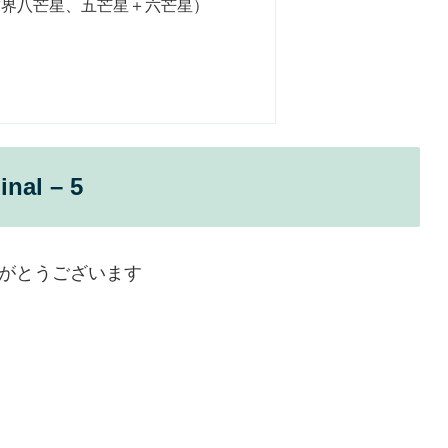
結界八芒星、五芒星＋六芒星）
nal – 5
がとうございます