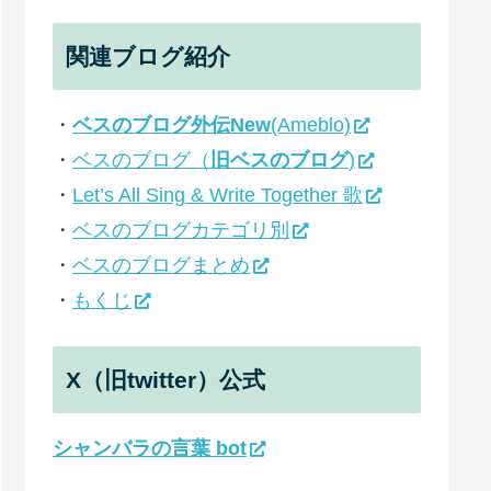
関連ブログ紹介
・
ベスのブログ外伝New
(Ameblo)
・
ベスのブログ（
旧ベスのブログ
)
・
Let’s All Sing & Write Together 歌
・
ベスのブログカテゴリ別
・
ベスのブログまとめ
・
もくじ
X（旧twitter）公式
シャンバラの言葉 bot