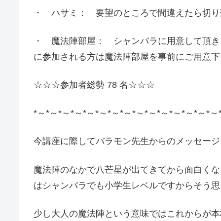
・ ハサミ： 要望のところで間違えたら切り
・ 魔法陣部屋： シャンバラに用意して頂き
に参加される方は魔法陣部屋を事前にご用意下
☆☆☆参加者総勢 78 名☆☆☆
*～*～*～*～*～*～*～*～*～*～*～*～*～*～*～
今講座に際してバラモン先生からのメッセージ
魔法陣のなかで八芒星が出てきてから面白くな
はシャンバラでも小学生レベルですからそう思
少し大人の魔法陣という意味ではこれからが