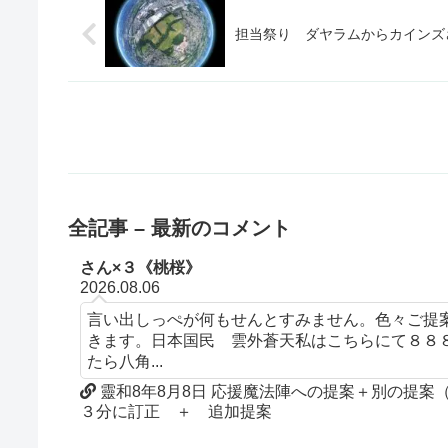
担当祭り ダヤラムからカインズ
全記事 – 最新のコメント
さん×３《桃桜》
2026.08.06
言い出しっぺが何もせんとすみません。色々ご提
きます。日本国民 雲外蒼天私はこちらにて８８
たら八角...
靈和8年8月8日 応援魔法陣への提案＋別の提
３分に訂正 ＋ 追加提案