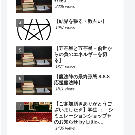
登場】
2806 views
【結界を張る・数占い】
1957 views
【五芒星と五芒星 – 前世か
らの負のエネルギーを切
る】
1871 views
【魔法陣の最終形態 8-8-8
応援魔法陣】
1811 views
【ご参加頂きありがとうご
ざいました🎉】学生 ： シ
ミュレーションショップ✨
のお知らせ by Little-
Cooking
1436 views