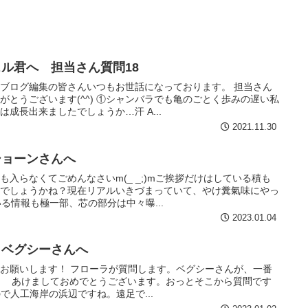
ル君へ 担当さん質問18
ブログ編集の皆さんいつもお世話になっております。 担当さん
がとうございます(^^) ①シャンバラでも亀のごとく歩みの遅い私
成長出来ましたでしょうか…汗 A...
2021.11.30
ショーンさんへ
入らなくてごめんなさいm(_ _;)mご挨拶だけはしている積も
のでしょうかね？現在リアルいきづまっていて、やけ糞氣味にやっ
る情報も極一部、芯の部分は中々曝...
2023.01.04
らベグシーさんへ
お願いします！ フローラが質問します。ベグシーさんが、一番
. あけましておめでとうございます。おっとそこから質問です
なので人工海岸の浜辺ですね。遠足で...