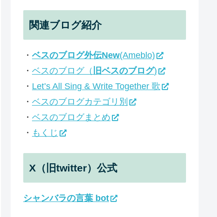
関連ブログ紹介
・
ベスのブログ外伝New
(Ameblo)
・
ベスのブログ（
旧ベスのブログ
)
・
Let’s All Sing & Write Together 歌
・
ベスのブログカテゴリ別
・
ベスのブログまとめ
・
もくじ
X（旧twitter）公式
シャンバラの言葉 bot