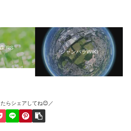
森 RS
シャンバラWIKI
たらシェアしてね😊／