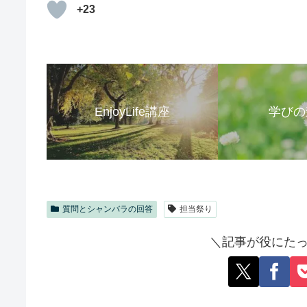
+23
EnjoyLife講座
学びの
質問とシャンバラの回答
担当祭り
＼記事が役にたっ