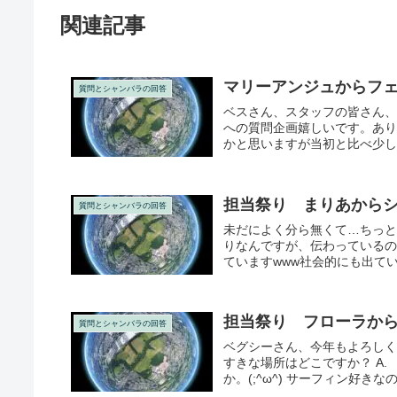
関連記事
マリーアンジュからフェ
質問とシャンバラの回答
ベスさん、スタッフの皆さん、
への質問企画嬉しいです。あり
かと思いますが当初と比べ少しは
担当祭り まりあから
質問とシャンバラの回答
未だによく分ら無くて…ちっとも
りなんですが、伝わっている
ていますwww社会的にも出てい
担当祭り フローラか
質問とシャンバラの回答
ベグシーさん、今年もよろしく
すきな場所はどこですか？ A
か。(;^ω^) サーフィン好き