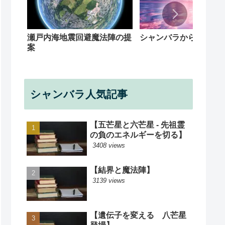
シャンバラからの回覧
瀬戸内海地震回避魔法陣の提
案
シャンバラ人気記事
【五芒星と六芒星 - 先祖霊
の負のエネルギーを切る】
3408 views
【結界と魔法陣】
3139 views
【遺伝子を変える 八芒星