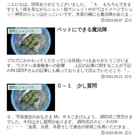
こんにちは。回答ありがとうございました。 「Ａ. もちろんできま
すとも！紙を見ながらシュッ！指でシュッ！やがてはイメージでシュ
ッ！神官のシュッはかっこいいです。木星の極にも魔法陣がありまし
たよね。皆さんもできる日を夢見てまずは経験を積み重ねましょう」
2023.08.07
4
言いました...
ペットにできる魔法陣
質問とシャンバラの回答
ブログにかかわってくださっている皆様いつもありがとうございま
す。 ワクチン未接種者への影響 上記の記事に関することが下記
のIN DEEPさんの記事にも載っておりまして読んでいたところ 『コ
ロナワクチン接種後の人たちが他人のペットに触れただけで、そのペ
2021.05.21
0
ットが...
Ｃ－１ 少し質問
質問とシャンバラの回答
Ｑ． 宇宙連合のみなさま Mr、ＲＡごきげんよう。 調印式ご苦労さま
でした。今日は少し質問があります。 調印式のスピ－チの中
に・・・ 「金星、火星、木星そして連合の皆様ご出席いただきまし
てまことにありがとうございました 」 ・・・という内容がありま
2015.05.03
1
した。