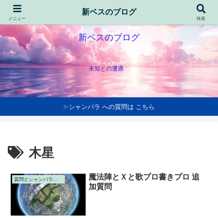
新ベスのブログ
メニュー
検索
新ベスのブログ
未知との遭遇
✨シャンバラ への質問は こちら
木星
魔法陣とＸと歌プロ書きプロ 追
質問とシャンバラの回答
加質問