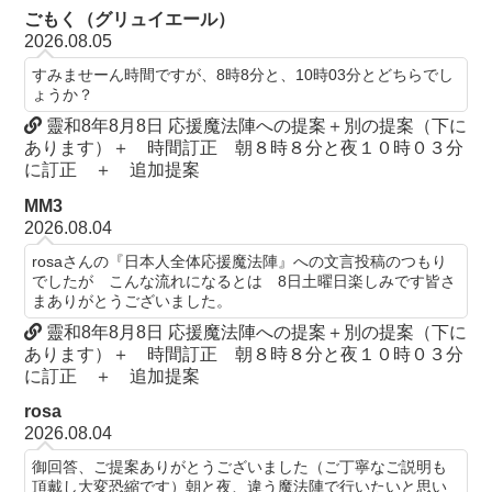
ごもく（グリュイエール）
2026.08.05
すみませーん時間ですが、8時8分と、10時03分とどちらでし
ょうか？
靈和8年8月8日 応援魔法陣への提案＋別の提案（下に
あります）＋ 時間訂正 朝８時８分と夜１０時０３分
に訂正 ＋ 追加提案
MM3
2026.08.04
rosaさんの『日本人全体応援魔法陣』への文言投稿のつもり
でしたが こんな流れになるとは 8日土曜日楽しみです皆さ
まありがとうございました。
靈和8年8月8日 応援魔法陣への提案＋別の提案（下に
あります）＋ 時間訂正 朝８時８分と夜１０時０３分
に訂正 ＋ 追加提案
rosa
2026.08.04
御回答、ご提案ありがとうございました（ご丁寧なご説明も
頂戴し大変恐縮です）朝と夜、違う魔法陣で行いたいと思い