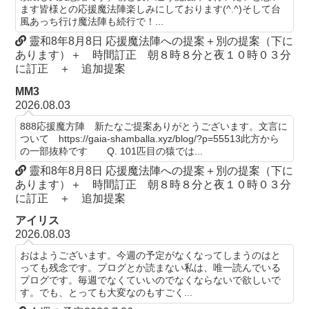
ます皆様との応援魔法陣楽しみにしております(^.^)そして台
風あっち行け魔法陣も続行で！...
靈和8年8月8日 応援魔法陣への提案＋別の提案（下に
あります）＋ 時間訂正 朝８時８分と夜１０時０３分
に訂正 ＋ 追加提案
MM3
2026.08.03
888応援魔方陣 新たなご提案ありがとうございます。文言に
ついて https://gaia-shamballa.xyz/blog/?p=55513此方から
の一部抜粋です Q. 101匹目の猿では...
靈和8年8月8日 応援魔法陣への提案＋別の提案（下に
あります）＋ 時間訂正 朝８時８分と夜１０時０３分
に訂正 ＋ 追加提案
アイリス
2026.08.03
おはようございます。今週の予定がなくなってしまうのはと
っても残念です。プログとか読まない私は、唯一読んでいる
プログです。毎週でなくていいのでなくならないで欲しいで
す。でも、とっても大変なのもすごく...