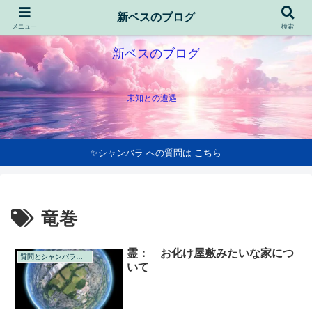
新ベスのブログ
メニュー
検索
新ベスのブログ
未知との遭遇
✨シャンバラ への質問は こちら
竜巻
霊： お化け屋敷みたいな家につ
質問とシャンバラの回答
いて