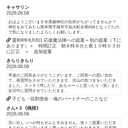
キャサリン
2026.08.08
おはようございます永尾劔神社の住所がちがってませんか？
神社をみてみたら熊本県宇城市不知火町永尾658となってたの
で気になりましたよろしくお願いします。
靈和8年8月8日 応援魔法陣への提案＋別の提案（下に
あります）＋ 時間訂正 朝８時８分と夜１０時０３分
に訂正 ＋ 追加提案
きらりきらり
2026.08.08
早速のご回答ありがとうございます。ご回答への思い含め
て、再質問をさせていただきます。沢山の気づきをいただき
ました。スッキリ❗️❗️したり、あちゃ〜っと思ったり（笑）また
近日中に質問させていただきま...
子ども・役割使命・魂のパートナーのことなど
さん×３《桃桜》
2026.08.06
言い出しっぺが何もせんとすみません。色々ご提案いただき
ありがとうございます！乗っからせていただきます。日本国