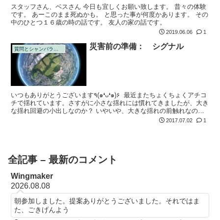
スタッフさん、ベスさん 今日も宜しくお願い致します。 昔々の体験
です。 あーこのまま死ぬかも。 と思った事が何度かあります。 その
中のひとつ１６歳の時の話です。 友人の家の話です。
2019.06.06
1
災害前の準備： シグナル
質問とシャンバラの回答
いつもありがとうございます٩(๑❛ᴗ❛๑)۶ 最近またちょくちょくアチコ
チで揺れています。さすがに小さな揺れには慣れてきましたが、大き
な揺れ回避の小出しなのか？ いやいや、大きな揺れの前触れなの
か？ と不安になります。 東北や熊本の震災前も小さな地震が多発
2017.07.02
1
し...
全記事 – 最新のコメント
Wingmaker
2026.08.08
朝参加しました。提案ありがとうございました。それではま
た、ごきげんよう