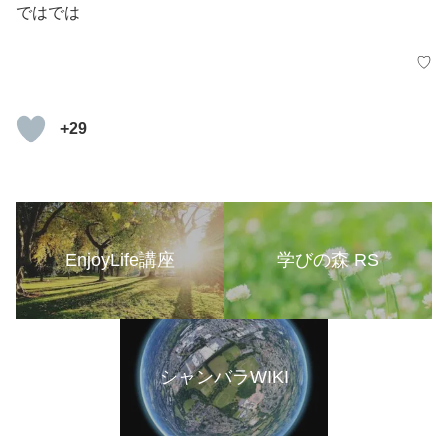
ではでは
♡
+29
EnjoyLife講座
学びの森 RS
シャンバラWIKI