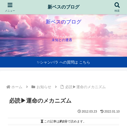
新ベスのブログ
メニュー
検索
新ベスのブログ
未知との遭遇
✨シャンバラ への質問は こちら
ホーム
お知らせ
必読▶運命のメカニズム
必読▶運命のメカニズム
2012.03.23
2022.01.10
この記事は
約2分
で読めます。