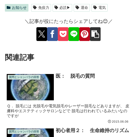
お知らせ
免疫力
必読▶
運命
電気
＼記事が役にたったらシェアしてね😊／
関連記事
医： 脱毛の質問
質問とシャンバラの回答
Ｑ． 脱毛には 光脱毛や電気脱毛やレーザー脱毛などありますが、 皮
膚科やエステティックサロンなどで 脱毛は行われているみたいなの
ですが
2015.06.06
初心者用２： 生命維持のリズム
質問とシャンバラの回答