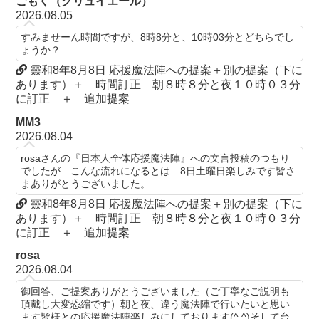
ごもく（グリュイエール）
2026.08.05
すみませーん時間ですが、8時8分と、10時03分とどちらでし
ょうか？
靈和8年8月8日 応援魔法陣への提案＋別の提案（下に
あります）＋ 時間訂正 朝８時８分と夜１０時０３分
に訂正 ＋ 追加提案
MM3
2026.08.04
rosaさんの『日本人全体応援魔法陣』への文言投稿のつもり
でしたが こんな流れになるとは 8日土曜日楽しみです皆さ
まありがとうございました。
靈和8年8月8日 応援魔法陣への提案＋別の提案（下に
あります）＋ 時間訂正 朝８時８分と夜１０時０３分
に訂正 ＋ 追加提案
rosa
2026.08.04
御回答、ご提案ありがとうございました（ご丁寧なご説明も
頂戴し大変恐縮です）朝と夜、違う魔法陣で行いたいと思い
ます皆様との応援魔法陣楽しみにしております(^.^)そして台