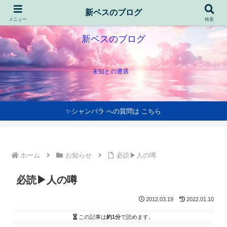
新ベスのブログ
メニュー
検索
新ベスのブログ
未知との遭遇
✨シャンバラ への質問は こちら
ホーム
お知らせ
必読▶人の噂
必読▶人の噂
2012.03.19
2022.01.10
この記事は
約1分
で読めます。