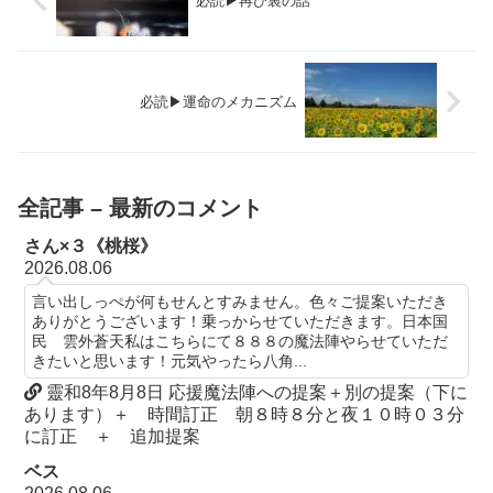
必読▶再び裏の話
必読▶運命のメカニズム
全記事 – 最新のコメント
さん×３《桃桜》
2026.08.06
言い出しっぺが何もせんとすみません。色々ご提案いただき
ありがとうございます！乗っからせていただきます。日本国
民 雲外蒼天私はこちらにて８８８の魔法陣やらせていただ
きたいと思います！元気やったら八角...
靈和8年8月8日 応援魔法陣への提案＋別の提案（下に
あります）＋ 時間訂正 朝８時８分と夜１０時０３分
に訂正 ＋ 追加提案
ベス