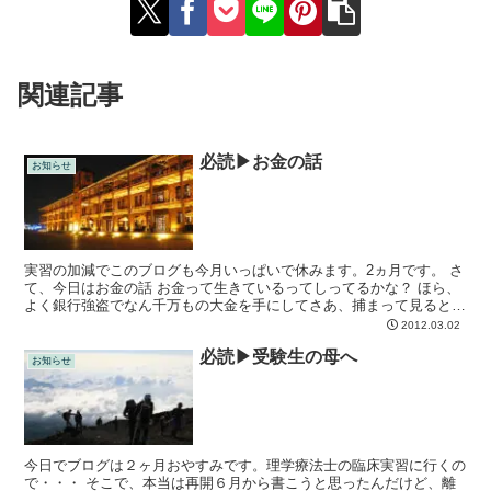
関連記事
必読▶お金の話
お知らせ
実習の加減でこのブログも今月いっぱいで休みます。2ヵ月です。 さ
て、今日はお金の話 お金って生きているってしってるかな？ ほら、
よく銀行強盗でなん千万もの大金を手にしてさあ、捕まって見ると跡
形もなく使い果たしている。 何に使ったって聞くと「...
2012.03.02
必読▶受験生の母へ
お知らせ
今日でブログは２ヶ月おやすみです。理学療法士の臨床実習に行くの
で・・・ そこで、本当は再開６月から書こうと思ったんだけど、離