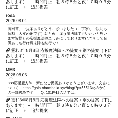
あります）＋ 時間訂正 朝８時８分と夜１０時０３分
に訂正 ＋ 追加提案
rosa
2026.08.04
御回答、ご提案ありがとうございました（ご丁寧なご説明も
頂戴し大変恐縮です）朝と夜、違う魔法陣で行いたいと思い
ます皆様との応援魔法陣楽しみにしております(^.^)そして台
風あっち行け魔法陣も続行で！...
靈和8年8月8日 応援魔法陣への提案＋別の提案（下に
あります）＋ 時間訂正 朝８時８分と夜１０時０３分
に訂正 ＋ 追加提案
MM3
2026.08.03
888応援魔方陣 新たなご提案ありがとうございます。文言に
ついて https://gaia-shamballa.xyz/blog/?p=55513此方から
の一部抜粋です Q. 101匹目の猿では...
靈和8年8月8日 応援魔法陣への提案＋別の提案（下に
あります）＋ 時間訂正 朝８時８分と夜１０時０３分
に訂正 ＋ 追加提案