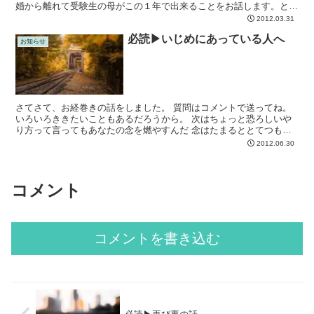
婚から離れて受験生の母がこの１年で出来ることをお話します。とい
うのがこれからやる準備は、深層心理に定着するのに３ヶ月...
2012.03.31
必読▶いじめにあっている人へ
お知らせ
さてさて、お経巻きの話をしました。 質問はコメントで送ってね。
いろいろききたいこともあるだろうから。 次はちょっと恐ろしいや
り方って言ってもあなたの念を燃やすんだ 念はたまるととてつもな
いことをする。 考えが固執し、思考が止まる。 だから、...
2012.06.30
コメント
コメントを書き込む