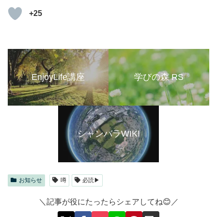
+25
EnjoyLife講座
学びの森 RS
シャンバラWIKI
お知らせ
噂
必読▶
＼記事が役にたったらシェアしてね😊／