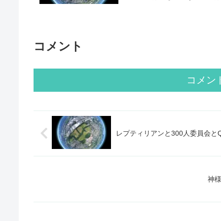
コメント
コメン
レプティリアンと300人委員会と
神