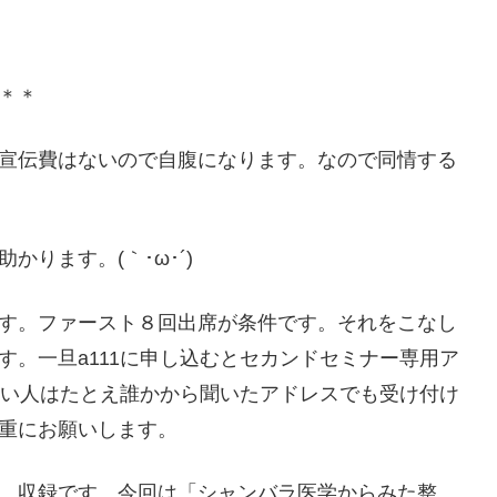
＊＊
宣伝費はないので自腹になります。なので同情する
ります。(｀･ω･´)ゞ
す。ファースト８回出席が条件です。それをこなし
。一旦a111に申し込むとセカンドセミナー専用ア
ない人はたとえ誰かから聞いたアドレスでも受け付け
重にお願いします。
。収録です。今回は「シャンバラ医学からみた整