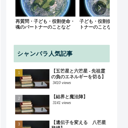
再質問・子ども・役割使命・
子ども・役割使命・魂
魂のパートナーのことなど
トナーのことなど
シャンバラ人気記事
【五芒星と六芒星 - 先祖霊
の負のエネルギーを切る】
3410 views
【結界と魔法陣】
3141 views
【遺伝子を変える 八芒星