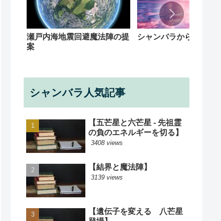
シャンバラからの回覧
瀬戸内海地震回避魔法陣の提
案
シャンバラ人気記事
【五芒星と六芒星 - 先祖霊
の負のエネルギーを切る】
3408 views
【結界と魔法陣】
3139 views
【遺伝子を変える 八芒星