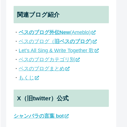
関連ブログ紹介
・
ベスのブログ外伝New
(Ameblo)
・
ベスのブログ（
旧ベスのブログ
)
・
Let’s All Sing & Write Together 歌
・
ベスのブログカテゴリ別
・
ベスのブログまとめ
・
もくじ
X（旧twitter）公式
シャンバラの言葉 bot