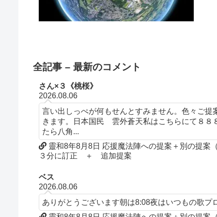
全記事 – 最新のコメント
さん×３《桃桜》
2026.08.06
言い出しっぺが何もせんとすみません。色々ご提
きます。日本国民 雲外蒼天私はこちらにて８８
たら八角...
靈和8年8月8日 応援魔法陣への提案＋別の提
３分に訂正 ＋ 追加提案
ベス
2026.08.06
ありがとうございます朝は8:08夜はいつもの歌
靈和8年8月8日 応援魔法陣への提案＋別の提