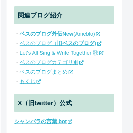
関連ブログ紹介
・
ベスのブログ外伝New
(Ameblo)
・
ベスのブログ（
旧ベスのブログ
)
・
Let’s All Sing & Write Together 歌
・
ベスのブログカテゴリ別
・
ベスのブログまとめ
・
もくじ
X（旧twitter）公式
シャンバラの言葉 bot