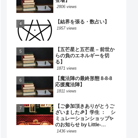
登場】
2806 views
【結界を張る・数占い】
1957 views
【五芒星と五芒星 – 前世か
らの負のエネルギーを切
る】
1871 views
【魔法陣の最終形態 8-8-8
応援魔法陣】
1811 views
【ご参加頂きありがとうご
ざいました🎉】学生 ： シ
ミュレーションショップ✨
のお知らせ by Little-
Cooking
1436 views