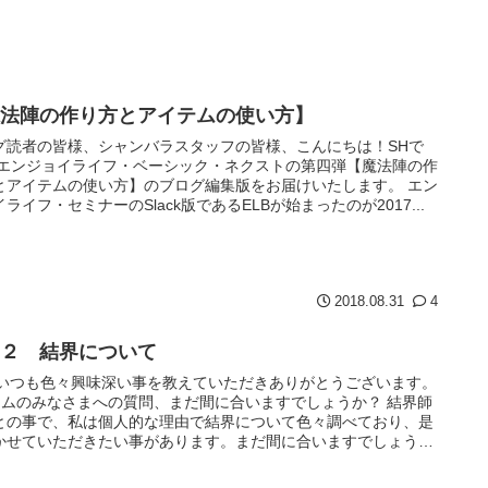
魔法陣の作り方とアイテムの使い方】
グ読者の皆様、シャンバラスタッフの皆様、こんにちは！SHで
 エンジョイライフ・ベーシック・ネクストの第四弾【魔法陣の作
とアイテムの使い方】のブログ編集版をお届けいたします。 エン
ライフ・セミナーのSlack版であるELBが始まったのが2017...
2018.08.31
4
－２ 結界について
 いつも色々興味深い事を教えていただきありがとうございます。
ームのみなさまへの質問、まだ間に合いますでしょうか？ 結界師
との事で、私は個人的な理由で結界について色々調べており、是
かせていただきたい事があります。まだ間に合いますでしょう
...