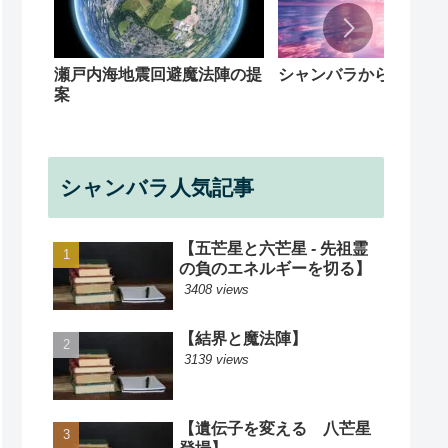
シャンバラからの回覧
瀬戸内海地震回避魔法陣の提
案
シャンバラ人気記事
【五芒星と六芒星 - 先祖霊
の負のエネルギーを切る】
3408 views
【結界と魔法陣】
3139 views
【遺伝子を変える 八芒星