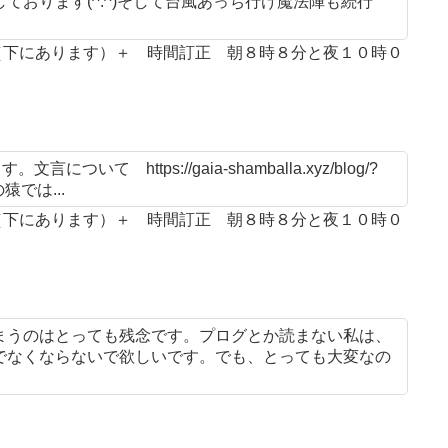
おります(^.^)そして台風あっち行け魔法陣も続行
案（下にあります）＋ 時間訂正 朝８時８分と夜１０時０
 https://gaia-shamballa.xyz/blog/?
猿では...
案（下にあります）＋ 時間訂正 朝８時８分と夜１０時０
まうのはとっても残念です。プログとか読まない私は、
でなくならないで欲しいです。でも、とっても大変なの