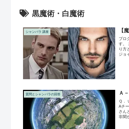
黒魔術・白魔術
【
シャンバラ 講座
ブロ
す。
り方
ジョイ
Ａ
質問とシャンバラの回答
Ｑ．
Aチ
さん
非聞
か？ 結