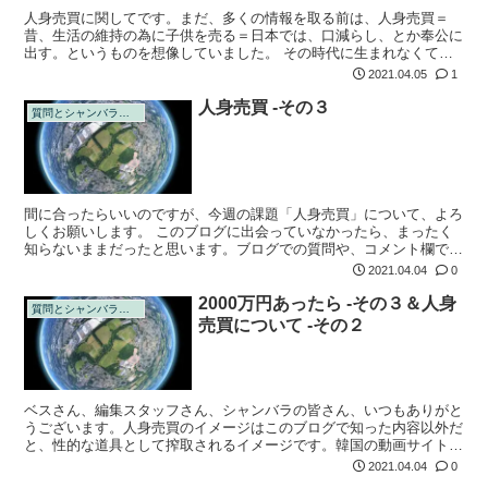
人身売買に関してです。まだ、多くの情報を取る前は、人身売買＝
昔、生活の維持の為に子供を売る＝日本では、口減らし、とか奉公に
出す。というものを想像していました。 その時代に生まれなくてよ
かった、なんてのんきに思っていたのですが。 情報をとった今、本
2021.04.05
1
当に何も分かっ...
人身売買 -その３
質問とシャンバラの回答
間に合ったらいいのですが、今週の課題「人身売買」について、よろ
しくお願いします。 このブログに出会っていなかったら、まったく
知らないままだったと思います。ブログでの質問や、コメント欄での
情報交換、ブログ読者同士の交流などで、だんだん状況がわかってき
2021.04.04
0
て、最初は、...
2000万円あったら -その３＆人身
質問とシャンバラの回答
売買について -その２
ベスさん、編集スタッフさん、シャンバラの皆さん、いつもありがと
うございます。人身売買のイメージはこのブログで知った内容以外だ
と、性的な道具として搾取されるイメージです。韓国の動画サイトも
ニュースになりましたが、女性への拷問が一定の需要があり、またそ
2021.04.04
0
れを求める層...