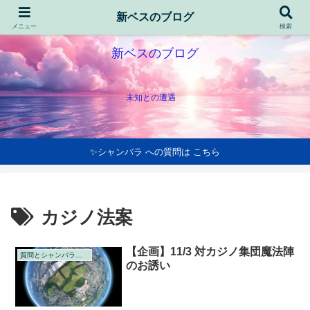
新ベスのブログ
メニュー
検索
新ベスのブログ
未知との遭遇
✨シャンバラ への質問は こちら
カジノ法案
【企画】11/3 対カジノ集団魔法陣
質問とシャンバラの回答
のお誘い