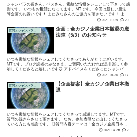
シャンバラの皆さん、ベスさん、素敵な情報をシェアして下さって感
謝です。 いつもお世話になってます。MTです。 今回は新しい魔法
陣企画のお誘いです！ またみなさんのご協力を頂きたいです！ よろ
しくお願いします！^ ^ 以下の流れは、シャンバラの方々と相談した
2021.10.29
20
上神...
企画：全カジノ企業日本撤退の魔
質問とシャンバラの回答
法陣（5/3）のお知らせ
いつも素敵な情報をシェアしてくださってありがとうございます。
MTです。ブログ読者のみなさま、ご賛同いただければ是非楽しく参
加してくださると嬉しいです😃 アドバイスをくださったシャンバラ
の方々にも感謝です。 1.開催日時 ５月３日（祝・月）21:00 —
2021.04.30
17
JST...
【企画提案】全カジノ企業日本撤
質問とシャンバラの回答
退
いつも素敵な情報をシェアしてくださって感謝してます。MTです。
質問の続きをさせて頂きます。 なお、参加表明など出してくださっ
ている方にも感謝です。 ◎質問内容テーマは「全カジノ企業日本撤
退」で、魔法陣をやります。以下の参考を確認し、下記のような魔法
2021.04.28
2
陣をやろうか...