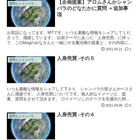
【企画提案】アロムさんかシャン
質問とシャンバラの回答
バラのどなたかに質問 ＋追加事
項
お世話になってます。MTです。いつも素敵な情報をシェアしてくだ
さって、感謝しています。 以前テーマにあった「人身売買」に伴っ
て、このblogのみなさんと一緒にやる魔法陣の提案と、その内容につ
いてアロムさん（もしくはシャンバラのどなたか）に質問です。 ◎
2021.04.21
1
アロムさ...
人身売買 -その５
質問とシャンバラの回答
いつも素敵な情報をシェアして下さり、シャンバラの皆さんやベスさ
んに感謝です。 人身売買についてです。個人的なイメージと、提
案、質問をさせて頂きます。 ◎イメージこのテーマを先週出た時、
回答しづらい内容だなと率直に思いました。でも、言いづらいことだ
2021.04.05
2
からこそ勇気を...
人身売買 -その４
質問とシャンバラの回答