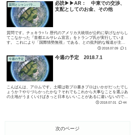
必読▶▶AR： 中東での交渉、
質問とシャンバラの回答
支配としてのお金、その他
質問です。チェキラｯ !♪ 歴代のアメリカ大統領が公約に挙げながらし
てこなかった『首都エルサレム宣言』をトランプ氏が実行していま
す。 これにより「国際情勢無視」である、との批判的な報道が主で
す。 アメリカはこれまでにもイスラエルに年間約３０憶ドルを全額
2018.07.09
1
無償で支...
今週の予定 2018.7.1
今週の予定
こんばんは、アロムです。土曜は歌プロ書きプロはいかがだったでし
ょうか？やりづらかったかな？それでもこれから大事なことを選ぶあ
の土地がうまくいけばきっと日本もいいことがあるに違いないのでつ
い頼んでしまいました。 次回は9月6日までお休みです。是非それま
2018.07.01
44
でに楽しい...
次のページ