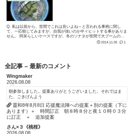
Q. 私は以前から、世間でこれは良いよね～と言われる事柄に関し
て、一応順じてみますが、自我が強いのか中々ヒットする事がありま
せん。 阿呆らしいケースですが、冬のソナタが世間で大ブームの頃
も、一度だけ観てみましたが、ストーリー展開がかったるくて面白み
2014.11.05
1
を感じず撃沈...
全記事 – 最新のコメント
Wingmaker
2026.08.08
朝参加しました。提案ありがとうございました。それではま
た、ごきげんよう
靈和8年8月8日 応援魔法陣への提案＋別の提案（下に
あります）＋ 時間訂正 朝８時８分と夜１０時０３分
に訂正 ＋ 追加提案
さん×３《桃桜》
2026.08.08