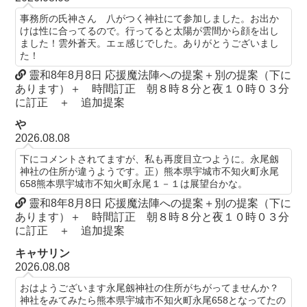
事務所の氏神さん 八がつく神社にて参加しました。お出か
けは性に合ってるので。行ってると太陽が雲間から顔を出し
ました！雲外蒼天。エェ感じでした。ありがとうございまし
た！
靈和8年8月8日 応援魔法陣への提案＋別の提案（下に
あります）＋ 時間訂正 朝８時８分と夜１０時０３分
に訂正 ＋ 追加提案
や
2026.08.08
下にコメントされてますが、私も再度目立つように。永尾劔
神社の住所が違うようです。正）熊本県宇城市不知火町永尾
658熊本県宇城市不知火町永尾１－１は展望台かな。
靈和8年8月8日 応援魔法陣への提案＋別の提案（下に
あります）＋ 時間訂正 朝８時８分と夜１０時０３分
に訂正 ＋ 追加提案
キャサリン
2026.08.08
おはようございます永尾劔神社の住所がちがってませんか？
神社をみてみたら熊本県宇城市不知火町永尾658となってたの