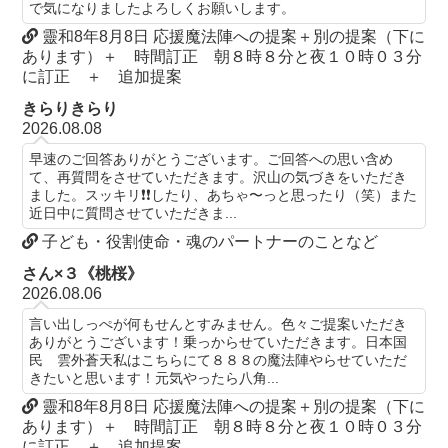
で気になりましたよろしくお願いします。
靈和8年8月8日 応援魔法陣への提案＋別の提案（下に
あります）＋ 時間訂正 朝８時８分と夜１０時０３分
に訂正 ＋ 追加提案
きらりきらり
2026.08.08
早速のご回答ありがとうございます。ご回答への思い含め
て、再質問をさせていただきます。沢山の気づきをいただき
ました。スッキリ❗️❗️したり、あちゃ〜っと思ったり（笑）また
近日中に質問させていただきま...
子ども・役割使命・魂のパートナーのことなど
さん×３《桃桜》
2026.08.06
言い出しっぺが何もせんとすみません。色々ご提案いただき
ありがとうございます！乗っからせていただきます。日本国
民 雲外蒼天私はこちらにて８８８の魔法陣やらせていただ
きたいと思います！元気やったら八角...
靈和8年8月8日 応援魔法陣への提案＋別の提案（下に
あります）＋ 時間訂正 朝８時８分と夜１０時０３分
に訂正 ＋ 追加提案