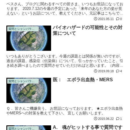
ベスさん、ブログに関わるすべての皆さま、いつもお世話になってお
ります。 2020.7.12の今週の予定にあった「来年のあなた方の姿が見
えない」というお話について、教えてください。元記事はこちらで
す。
2021.05.11
0
バイオハザードの可能性とその対
質問とシャンバラの回答
策について
いつもありがとうございます。今週の課題とは関係が無いのですが、
過去の課題、感染症（伝染病）について、引っかかっていたこと、引
き続き調べましたので質問させていただければと思います。（内容的
に不適切であれば掲載不可で構いません）感染症、ずっと引っかかっ
2019.09.18
4
ていました。...
医： エボラ出血熱・MERS
質問とシャンバラの回答
Ｑ． 皆さんご機嫌良う。 お世話になっております。 ★エボラ出血熱
やMERSへの対策を教えて下さい。 宜しくお願いします。
2015.06.22
1
A. 魂がヒットする事で質問です
質問とシャンバラの回答