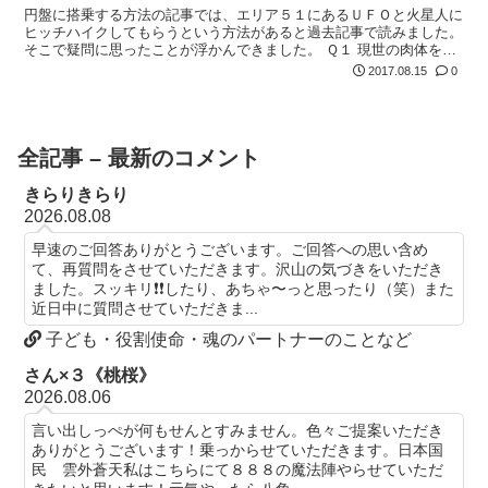
円盤に搭乗する方法の記事では、エリア５１にあるＵＦＯと火星人に
ヒッチハイクしてもらうという方法があると過去記事で読みました。
そこで疑問に思ったことが浮かんできました。 Ｑ１ 現世の肉体を持
ったまま円盤に乗ることはありえるのでしょうか？
2017.08.15
0
全記事 – 最新のコメント
きらりきらり
2026.08.08
早速のご回答ありがとうございます。ご回答への思い含め
て、再質問をさせていただきます。沢山の気づきをいただき
ました。スッキリ❗️❗️したり、あちゃ〜っと思ったり（笑）また
近日中に質問させていただきま...
子ども・役割使命・魂のパートナーのことなど
さん×３《桃桜》
2026.08.06
言い出しっぺが何もせんとすみません。色々ご提案いただき
ありがとうございます！乗っからせていただきます。日本国
民 雲外蒼天私はこちらにて８８８の魔法陣やらせていただ