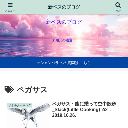
新ベスのブログ
メニュー
検索
新ベスのブログ
未知との遭遇
✨シャンバラ への質問は こちら
ペガサス
ペガサス・龍に乗って空中散歩
リトルクッキング
_Slack(Little-Cooking)-2/2：
2019.10.26.