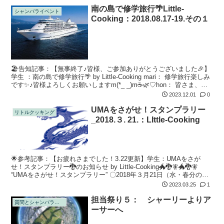
南の島で修学旅行🌴Little-
シャンバライベント
Cooking：2018.08.17-19.その１
🏖告知記事：【無事終了♪皆様、ご参加ありがとうございました🎉】
学生 ：南の島で修学旅行🌴 by Little-Cooking mari： 修学旅行楽しみ
です✨♪皆様よろしくお願いしますm(*_ _)m☕🌿♡hon： 皆さま、よ
ろしくお願いします🤲楽しみだなぁ、...
2023.12.01
0
UMAをさがせ！スタンプラリー
リトルクッキング
_2018.３. 21.：LIttle-Cooking
🌟参考記事：【お疲れさまでした！3.22更新】学生：UMAをさが
せ！スタンプラリー🐉のお知らせ by Little-Cooking🐲🐉🧚🐲🐉🧚
“UMAをさがせ！スタンプラリー” 〇2018年３月21日（水・春分の
日） 22:00-24:00 〇場所：中央シャ...
2023.03.25
1
担当祭り５： シャーリーよりア
質問とシャンバラの回答
ーサーへ