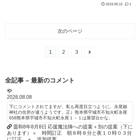
ず、龍ですが…。アイテムで笛が多いので、以前質問したところ…。
2019.09.15
1
（『楽器の授業を受...
次のページ
次
1
2
3
へ
全記事 – 最新のコメント
や
2026.08.08
下にコメントされてますが、私も再度目立つように。永尾劔
神社の住所が違うようです。正）熊本県宇城市不知火町永尾
658熊本県宇城市不知火町永尾１－１は展望台かな。
靈和8年8月8日 応援魔法陣への提案＋別の提案（下に
あります）＋ 時間訂正 朝８時８分と夜１０時０３分
に訂正 ＋ 追加提案