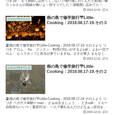
づき jul： もう旅館には戻ってこないで飛行場に行くんだと勘違い😀
ウィルさんの視線が痛いよ～😢そうでした！漬物買い忘れてた！シ
ャイアさんありがとうございます。戻ってき...
2023.12.01
0
南の島で修学旅行🌴Little-
シャンバライベント
Cooking：2018.08.17-19.その３
🏖南の島で修学旅行🌴Little-Cooking：2018.08.17-19.その２より つ
づき アロム： fra： クンクン、料理の匂いがするよsall： よおー👏ア
ロム： もうスタッフと担当が来ていますね。さすが軍人 まもなく宴
会↩ Col： あの固形燃料...
2023.12.01
0
南の島で修学旅行🌴Little-
シャンバライベント
Cooking：2018.08.17-19.その２
🏖南の島で修学旅行🌴Little-Cooking：2018.08.17-19.その１より つ
づき ペガサス体験↩ mari： さぁゆきましょう、、どきsall： イエー
👍気持ちいい〜！最高‼️Col： 一人で乗れるんだけどなぁ→担当を見
る ペガサスライダーfr...
2023.12.01
0