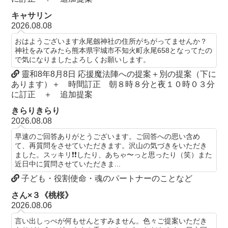
キャサリン
2026.08.08
おはようございます永尾劔神社の住所がちがってませんか？
神社をみてみたら熊本県宇城市不知火町永尾658となってたの
で気になりましたよろしくお願いします。
靈和8年8月8日 応援魔法陣への提案＋別の提案（下に
あります）＋ 時間訂正 朝８時８分と夜１０時０３分
に訂正 ＋ 追加提案
きらりきらり
2026.08.08
早速のご回答ありがとうございます。ご回答への思い含め
て、再質問をさせていただきます。沢山の気づきをいただき
ました。スッキリ❗️❗️したり、あちゃ〜っと思ったり（笑）また
近日中に質問させていただきま...
子ども・役割使命・魂のパートナーのことなど
さん×３《桃桜》
2026.08.06
言い出しっぺが何もせんとすみません。色々ご提案いただき