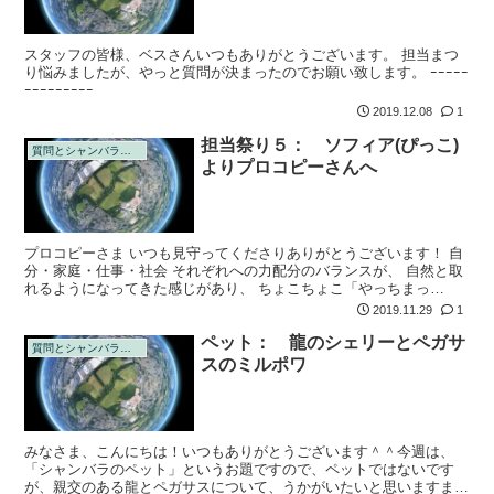
スタッフの皆様、ベスさんいつもありがとうございます。 担当まつ
り悩みましたが、やっと質問が決まったのでお願い致します。 ｰｰｰｰｰ
ｰｰｰｰｰｰｰｰｰ
2019.12.08
1
担当祭り５： ソフィア(ぴっこ)
質問とシャンバラの回答
よりプロコピーさんへ
プロコピーさま いつも見守ってくださりありがとうございます！ 自
分・家庭・仕事・社会 それぞれへの力配分のバランスが、 自然と取
れるようになってきた感じがあり、 ちょこちょこ「やっちまっ
た！」と反省する時はあっても、 居心地の良い毎日を過ごしており
2019.11.29
1
ます。 つい...
ペット： 龍のシェリーとペガサ
質問とシャンバラの回答
スのミルポワ
みなさま、こんにちは！いつもありがとうございます＾＾今週は、
「シャンバラのペット」というお題ですので、ペットではないです
が、親交のある龍とペガサスについて、うかがいたいと思いますま