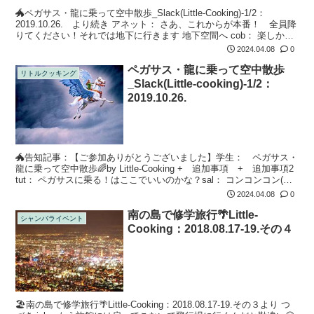
🐲ペガサス・龍に乗って空中散歩_Slack(Little-Cooking)-1/2：
2019.10.26. より続き アネット： さあ、これからが本番！ 全員降
りてください！それでは地下に行きます 地下空間へ cob： 楽しかっ
た〜ペガちゃんありがとう！jul...
2024.04.08
0
ペガサス・龍に乗って空中散歩
リトルクッキング
_Slack(Little-cooking)-1/2：
2019.10.26.
🐲告知記事：【ご参加ありがとうございました】学生： ペガサス・
龍に乗って空中散歩🌈by Little-Cooking + 追加事項 + 追加事項2
tut： ペガサスに乗る！はここでいいのかな？sal： コンコンコン(ド
アをノック)私も迷子です！ペガサスに乗る...
2024.04.08
0
南の島で修学旅行🌴Little-
シャンバライベント
Cooking：2018.08.17-19.その４
🏖南の島で修学旅行🌴Little-Cooking：2018.08.17-19.その３より つ