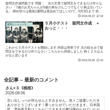
疑問文作成問題です 問題： 次の文章で疑問文をできるだけ作りな
さい 「7歳のお兄ちゃんが5歳の弟をげんこつでなぐり弟は泣いてい
る」 締め切りは最低1週間は煮詰めてほしいので、6月3日まで 担当
に提出してください
2016.05.23
18
５月小テスト 疑問文作成 ＋
質問とシャンバラの回答
おっと・・・
これから５月小テストを開始します 内容は簡単です 次の絵をみて疑
問文をできるだけ作りなさい こちらから拝借しました 軽く２０は上
がると思います
2016.05.08
43
全記事 – 最新のコメント
さん×３《桃桜》
2026.08.06
言い出しっぺが何もせんとすみません。色々ご提案いただき
ありがとうございます！乗っからせていただきます。日本国
民 雲外蒼天私はこちらにて８８８の魔法陣やらせていただ