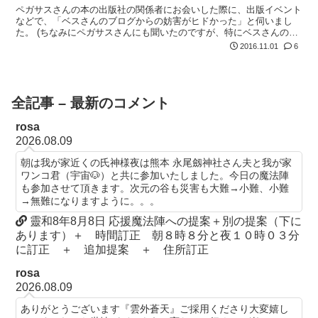
ペガサスさんの本の出版社の関係者にお会いした際に、出版イベント
などで、「ベスさんのブログからの妨害がヒドかった」と伺いまし
た。 (ちなみにペガサスさんにも聞いたのですが、特にベスさんの批
判や悪口などは一切言っていませんでした)
2016.11.01
6
全記事 – 最新のコメント
rosa
2026.08.09
朝は我が家近くの氏神様夜は熊本 永尾劔神社さん夫と我が家
ワンコ君（宇宙🐶）と共に参加いたしました。今日の魔法陣
も参加させて頂きます。次元の谷も災害も大難→小難、小難
→無難になりますように。。。
靈和8年8月8日 応援魔法陣への提案＋別の提案（下に
あります）＋ 時間訂正 朝８時８分と夜１０時０３分
に訂正 ＋ 追加提案 ＋ 住所訂正
rosa
2026.08.09
ありがとうございます『雲外蒼天』ご採用くださり大変嬉し