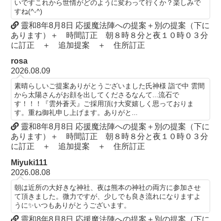
いですこれから世情がどのように変わって行くか？楽しみで
すね(^-^)
靈和8年8月8日 応援魔法陣への提案＋別の提案（下に
あります）＋ 時間訂正 朝８時８分と夜１０時０３分
に訂正 ＋ 追加提案 ＋ 住所訂正
rosa
2026.08.09
素晴らしいご提案ありがとうございました氏神様 詣で中 雲間
から太陽さんがお顔を出してくださるなんて...流石で
す！！！『雲外蒼天』ご採用頂け大変嬉しく思っておりま
す。重ね御礼申し上げます。ありがと...
靈和8年8月8日 応援魔法陣への提案＋別の提案（下に
あります）＋ 時間訂正 朝８時８分と夜１０時０３分
に訂正 ＋ 追加提案 ＋ 住所訂正
Miyuki111
2026.08.08
朝は近所の大好きな神社、夜は熊本の神社の両方に参加させ
て頂きました。微力ですが、少しでも良き流れになりますよ
うに✨いつもありがとうございます。
靈和8年8月8日 応援魔法陣への提案＋別の提案（下に