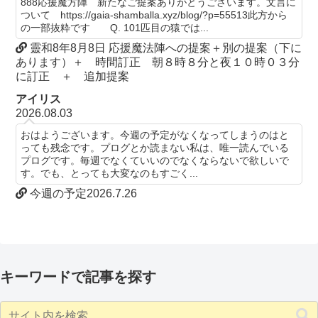
888応援魔方陣 新たなご提案ありがとうございます。文言に
ついて https://gaia-shamballa.xyz/blog/?p=55513此方から
の一部抜粋です Q. 101匹目の猿では...
靈和8年8月8日 応援魔法陣への提案＋別の提案（下に
あります）＋ 時間訂正 朝８時８分と夜１０時０３分
に訂正 ＋ 追加提案
アイリス
2026.08.03
おはようございます。今週の予定がなくなってしまうのはと
っても残念です。プログとか読まない私は、唯一読んでいる
プログです。毎週でなくていいのでなくならないで欲しいで
す。でも、とっても大変なのもすごく...
今週の予定2026.7.26
キーワードで記事を探す