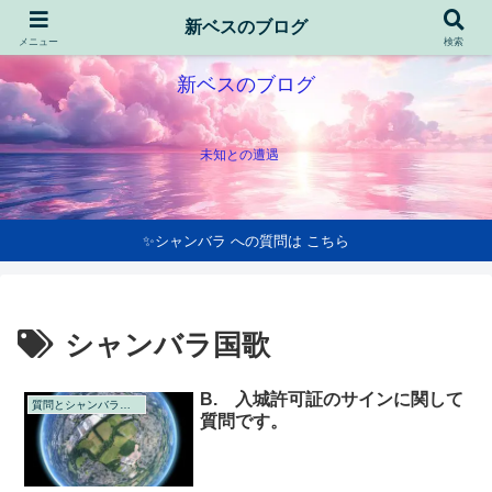
新ベスのブログ
メニュー
検索
新ベスのブログ
未知との遭遇
✨シャンバラ への質問は こちら
シャンバラ国歌
B. 入城許可証のサインに関して
質問とシャンバラの回答
質問です。