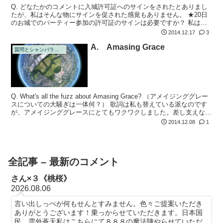
Q. どなたかのコメントに入城許可証へのサインをされたとありまし
たが、私はそんな物にサインを促された感覚もありません。 ★20日
のお城でのパーティー参加の許可証のサインは必要ですか？ 私は、
視覚的にスタッフさんを妄想でないと創りだせ無いので、スタッフさ
2014.12.17
3
んの方か...
A. Amasing Grace
質問とシャンバラの回答
Q. What's all the fuzz about Amasing Grace? （アメイジンググレー
スについての大騒ぎは一体何？） 歌詞は私も替えている派なのです
が、アメイジンググレースにとてもワクワクしました。差し支えなけ
れば、全く違う世界観の歌詞も...
2014.12.08
1
全記事 – 最新のコメント
さん×３《桃桜》
2026.08.06
言い出しっぺが何もせんとすみません。色々ご提案いただき
ありがとうございます！乗っからせていただきます。日本国
民 雲外蒼天私はこちらにて８８８の魔法陣やらせていただ