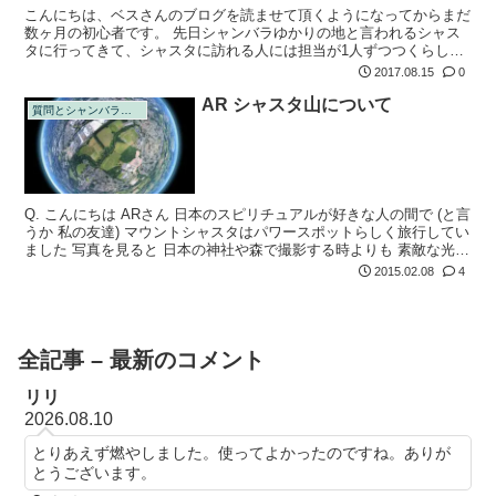
こんにちは、ベスさんのブログを読ませて頂くようになってからまだ
数ヶ月の初心者です。 先日シャンバラゆかりの地と言われるシャス
タに行ってきて、シャスタに訪れる人には担当が1人ずつつくらしい
よという話を聞き、わたしも担当さんとお会いしたい！と思うように
2017.08.15
0
なりました。
AR シャスタ山について
質問とシャンバラの回答
Q. こんにちは ARさん 日本のスピリチュアルが好きな人の間で (と言
うか 私の友達) マウントシャスタはパワースポットらしく旅行してい
ました 写真を見ると 日本の神社や森で撮影する時よりも 素敵な光が
差し込んでいて とても綺麗です
2015.02.08
4
全記事 – 最新のコメント
リリ
2026.08.10
とりあえず燃やしました。使ってよかったのですね。ありが
とうございます。