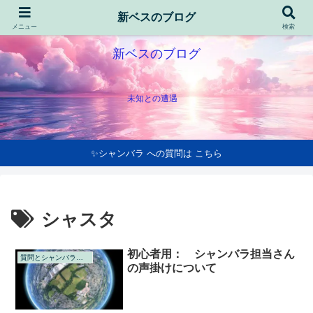
新ベスのブログ
メニュー
検索
新ベスのブログ
未知との遭遇
✨シャンバラ への質問は こちら
シャスタ
初心者用： シャンバラ担当さん
質問とシャンバラの回答
の声掛けについて