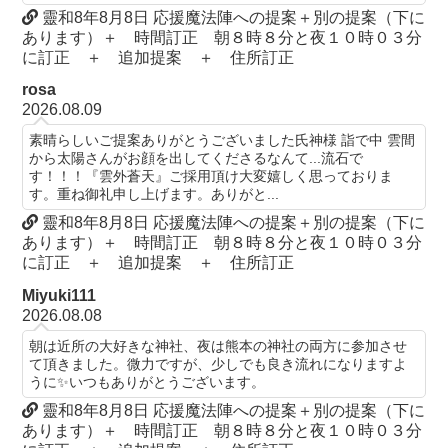
靈和8年8月8日 応援魔法陣への提案＋別の提案（下に
あります）＋ 時間訂正 朝８時８分と夜１０時０３分
に訂正 ＋ 追加提案 ＋ 住所訂正
rosa
2026.08.09
素晴らしいご提案ありがとうございました氏神様 詣で中 雲間
から太陽さんがお顔を出してくださるなんて...流石で
す！！！『雲外蒼天』ご採用頂け大変嬉しく思っておりま
す。重ね御礼申し上げます。ありがと...
靈和8年8月8日 応援魔法陣への提案＋別の提案（下に
あります）＋ 時間訂正 朝８時８分と夜１０時０３分
に訂正 ＋ 追加提案 ＋ 住所訂正
Miyuki111
2026.08.08
朝は近所の大好きな神社、夜は熊本の神社の両方に参加させ
て頂きました。微力ですが、少しでも良き流れになりますよ
うに✨いつもありがとうございます。
靈和8年8月8日 応援魔法陣への提案＋別の提案（下に
あります）＋ 時間訂正 朝８時８分と夜１０時０３分