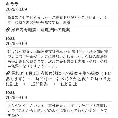
キララ
2026.08.09
夜参加させて頂きました！ご提案ありがとうございました！
昨日に続き海の中の鳥居ですね 回避！
瀬戸内海地震回避魔法陣の提案
rosa
2026.08.09
朝は我が家近くの氏神様夜は熊本 永尾劔神社さん夫と我が家
ワンコ君（宇宙🐶）と共に参加いたしました。今日の魔法陣
も参加させて頂きます。次元の谷も災害も大難→小難、小難
→無難になりますように。。。
靈和8年8月8日 応援魔法陣への提案＋別の提案（下に
あります）＋ 時間訂正 朝８時８分と夜１０時０３分
に訂正 ＋ 追加提案 ＋ 住所訂正
rosa
2026.08.09
ありがとうございます『雲外蒼天』ご採用くださり大変嬉し
いですこれから世情がどのように変わって行くか？楽しみで
すね(^-^)