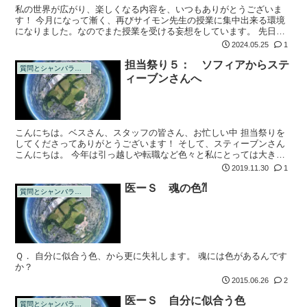
私の世界が広がり、楽しくなる内容を、いつもありがとうございま
す！ 今月になって漸く、再びサイモン先生の授業に集中出来る環境
になりました。なのでまた授業を受ける妄想をしています。 先日の
授業では、激動の今の世の中を流されないよう、お世話になっている
2024.05.25
1
大好きなこちら...
担当祭り５： ソフィアからステ
質問とシャンバラの回答
ィーブンさんへ
こんにちは。ベスさん、スタッフの皆さん、お忙しい中 担当祭りを
してくださってありがとうございます！ そして、スティーブンさん
こんにちは。 今年は引っ越しや転職など色々と私にとっては大きな
変化があり、一時は大丈夫なのか！？と本気で心配でしたが、リアル
2019.11.30
1
な周りの人...
医ーＳ 魂の色⁈
質問とシャンバラの回答
Ｑ． 自分に似合う色、から更に失礼します。 魂には色があるんです
か？
2015.06.26
2
医ーＳ 自分に似合う色
質問とシャンバラの回答