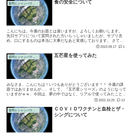
食の安全について
質問とシャンバラの回答
こんにちは。今週のお題とは違いますが、よろしくお願いします。
先日サプリについて質問された方いらっしゃいましたが、サプリ含
め、口にするものは本当に大事だなあと実感しております。 さて、
本日下記を発見しました。 わたしは恥ずかしながら、これまで食品
2023.09.17
1
へのワクチン接...
五芒星を使ってみた
質問とシャンバラの回答
みなさま、こんにちは！いつもありがとうございます＾＾ 今週の課
題ではありませんが…、そして、『五芒星シリーズ』のようになって
いますがｗｗ、今回は、夢の中ではなく、リアルで使ってみたことに
ついて、質問させてください。よろしくお願いします。 コロナ禍で
2022.10.25
13
中止になって...
ＣＯＶＩＤワクチンと血栓とザ・
質問とシャンバラの回答
シングについて