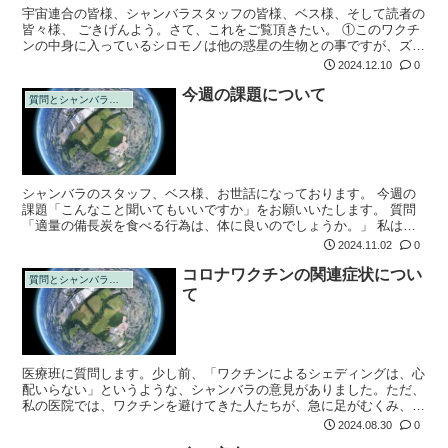
宇宙連合の皆様、シャンバラスタッフの皆様、ベス様、そして読者の
皆々様、 ごきげんよう。さて、これをご覧頂きたい。 ①このワクチ
ンの中身に入っているシロモノは他の惑星の生物との事ですが、ズバ
リどこの惑星の生物なのですか？ Ａ. いえいえ、地球のものです。
2024.12.10
0
ただし何...
今週の課題について
質問とシャンバラの回答
シャンバラのスタッフ、ベス様、お世話になっております。 今週の
課題「こんなこと聞いてもいいですか」をお願いいたします。 質問
「適量の備長炭を食べる行為は、体に良いのでしょうか。」 私は備
長炭が好きで、よくお湯を沸かしたり芋を焼いたりして楽しんでいま
2024.11.02
0
す。ある日、...
コロナワクチンの関連症状につい
質問とシャンバラの回答
て
医療班に質問します。少し前、「ワクチンによるシェディングは、心
配いらない」というような、シャンバラの意見がありました。ただ、
私の医院では、ワクチンを避けてきた人たちが、急に足がむくみ、心
負荷がみとめられ、治療に苦慮する人が、2名ありました。そして水
2024.08.30
0
頭症にて歩行...