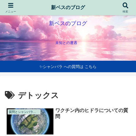
新ベスのブログ
メニュー
検索
新ベスのブログ
未知との遭遇
✨シャンバラ への質問は こちら
デトックス
ワクチン内のヒドラについての質
質問とシャンバラの回答
問