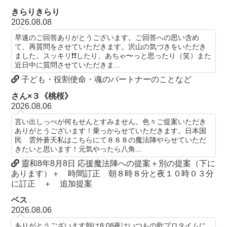
きらりきらり
2026.08.08
早速のご回答ありがとうございます。ご回答への思い含め
て、再質問をさせていただきます。沢山の気づきをいただき
ました。スッキリ❗️❗️したり、あちゃ〜っと思ったり（笑）また
近日中に質問させていただきま...
子ども・役割使命・魂のパートナーのことなど
さん×３《桃桜》
2026.08.06
言い出しっぺが何もせんとすみません。色々ご提案いただき
ありがとうございます！乗っからせていただきます。日本国
民 雲外蒼天私はこちらにて８８８の魔法陣やらせていただ
きたいと思います！元気やったら八角...
靈和8年8月8日 応援魔法陣への提案＋別の提案（下に
あります）＋ 時間訂正 朝８時８分と夜１０時０３分
に訂正 ＋ 追加提案
ベス
2026.08.06
ありがとうございます朝は8:08夜はいつもの歌プロタイムに