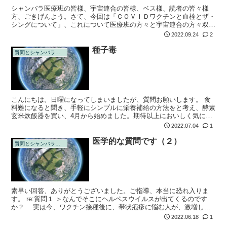
シャンバラ医療班の皆様、宇宙連合の皆様、ベス様、読者の皆々様
方、ごきげんよう。さて、今回は「ＣＯＶＩＤワクチンと血栓とザ・
シングについて」、これについて医療班の方々と宇宙連合の方々双方
に質問して答えて頂きたいと思います。ＣＯＶＩＤワクチンには意味
2022.09.24
2
不明な生命体「...
種子毒
質問とシャンバラの回答
こんにちは。日曜になってしまいましたが、質問お願いします。 食
料難になると聞き、手軽にシンプルに栄養補給の方法をと考え、酵素
玄米炊飯器を買い、4月から始めました。期待以上においしく気に入
っているのですが、玄米の種子毒について気になっています。 《よ
2022.07.04
1
く見る種子毒...
医学的な質問です（２）
質問とシャンバラの回答
素早い回答、ありがとうございました。ご指導、本当に恐れ入りま
す。 re:質問１ ＞なんでそこにヘルペスウイルスが出てくるのです
か？ 実は今、ワクチン接種後に、帯状疱疹に悩む人が、激増して
いるからです。ヘルペスはふだん、中枢神経の奥深くに潜んで、休眠
2022.06.18
1
していて、...