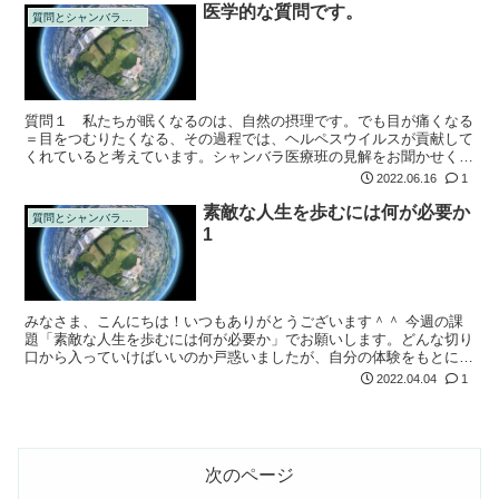
医学的な質問です。
質問とシャンバラの回答
質問１ 私たちが眠くなるのは、自然の摂理です。でも目が痛くなる
＝目をつむりたくなる、その過程では、ヘルペスウイルスが貢献して
くれていると考えています。シャンバラ医療班の見解をお聞かせくだ
さい。 A. ？？？(。´･ω･)? なんでそこにヘルペスウイルスが出て
2022.06.16
1
く...
素敵な人生を歩むには何が必要か
質問とシャンバラの回答
1
みなさま、こんにちは！いつもありがとうございます＾＾ 今週の課
題「素敵な人生を歩むには何が必要か」でお願いします。どんな切り
口から入っていけばいいのか戸惑いましたが、自分の体験をもとにお
聞きしたいと思います。 ちょうど次女を妊娠する直前に、ペガサス
2022.04.04
1
さんの本に出...
次のページ