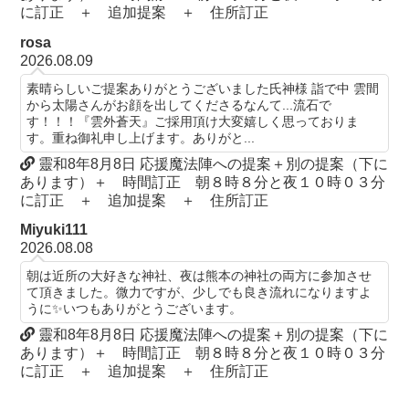
に訂正 ＋ 追加提案 ＋ 住所訂正
rosa
2026.08.09
素晴らしいご提案ありがとうございました氏神様 詣で中 雲間
から太陽さんがお顔を出してくださるなんて...流石で
す！！！『雲外蒼天』ご採用頂け大変嬉しく思っておりま
す。重ね御礼申し上げます。ありがと...
靈和8年8月8日 応援魔法陣への提案＋別の提案（下に
あります）＋ 時間訂正 朝８時８分と夜１０時０３分
に訂正 ＋ 追加提案 ＋ 住所訂正
Miyuki111
2026.08.08
朝は近所の大好きな神社、夜は熊本の神社の両方に参加させ
て頂きました。微力ですが、少しでも良き流れになりますよ
うに✨いつもありがとうございます。
靈和8年8月8日 応援魔法陣への提案＋別の提案（下に
あります）＋ 時間訂正 朝８時８分と夜１０時０３分
に訂正 ＋ 追加提案 ＋ 住所訂正