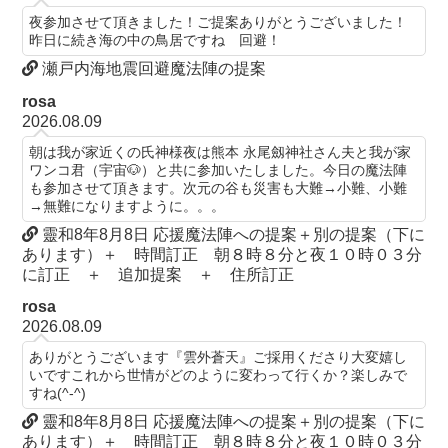
夜参加させて頂きました！ご提案ありがとうございました！
昨日に続き海の中の鳥居ですね 回避！
瀬戸内海地震回避魔法陣の提案
rosa
2026.08.09
朝は我が家近くの氏神様夜は熊本 永尾劔神社さん夫と我が家
ワンコ君（宇宙🐶）と共に参加いたしました。今日の魔法陣
も参加させて頂きます。次元の谷も災害も大難→小難、小難
→無難になりますように。。。
靈和8年8月8日 応援魔法陣への提案＋別の提案（下に
あります）＋ 時間訂正 朝８時８分と夜１０時０３分
に訂正 ＋ 追加提案 ＋ 住所訂正
rosa
2026.08.09
ありがとうございます『雲外蒼天』ご採用くださり大変嬉し
いですこれから世情がどのように変わって行くか？楽しみで
すね(^-^)
靈和8年8月8日 応援魔法陣への提案＋別の提案（下に
あります）＋ 時間訂正 朝８時８分と夜１０時０３分