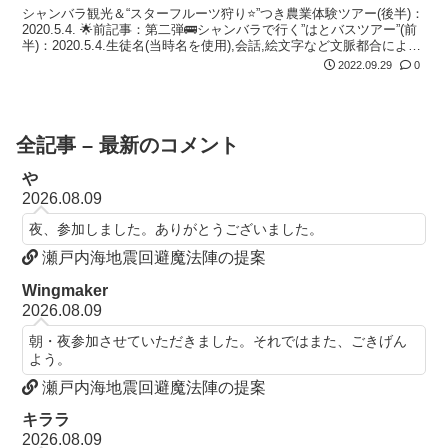
シャンバラ観光＆“スターフルーツ狩り⭐️”つき農業体験ツアー(後半)：
2020.5.4. 🌟前記事：第二弾🚌シャンバラで行く”はとバスツアー”(前
半)：2020.5.4.生徒名(当時名を使用),会話,絵文字など文脈都合により
一部カット編集済🙇転写転記ミスを発見...
2022.09.29
0
全記事 – 最新のコメント
や
2026.08.09
夜、参加しました。ありがとうございました。
瀬戸内海地震回避魔法陣の提案
Wingmaker
2026.08.09
朝・夜参加させていただきました。それではまた、ごきげん
よう。
瀬戸内海地震回避魔法陣の提案
キララ
2026.08.09