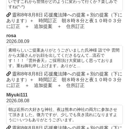
いですこれから世情がどのように変わって行くか？楽しみで
すね(^-^)
靈和8年8月8日 応援魔法陣への提案＋別の提案（下に
あります）＋ 時間訂正 朝８時８分と夜１０時０３分
に訂正 ＋ 追加提案 ＋ 住所訂正
rosa
2026.08.09
素晴らしいご提案ありがとうございました氏神様 詣で中 雲間
から太陽さんがお顔を出してくださるなんて...流石で
す！！！『雲外蒼天』ご採用頂け大変嬉しく思っておりま
す。重ね御礼申し上げます。ありがと...
靈和8年8月8日 応援魔法陣への提案＋別の提案（下に
あります）＋ 時間訂正 朝８時８分と夜１０時０３分
に訂正 ＋ 追加提案 ＋ 住所訂正
Miyuki111
2026.08.08
朝は近所の大好きな神社、夜は熊本の神社の両方に参加させ
て頂きました。微力ですが、少しでも良き流れになりますよ
うに✨いつもありがとうございます。
靈和8年8月8日 応援魔法陣への提案＋別の提案（下に