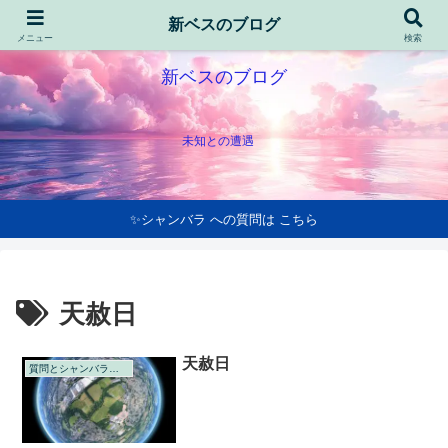
新ベスのブログ
メニュー
検索
新ベスのブログ
未知との遭遇
✨シャンバラ への質問は こちら
天赦日
天赦日
質問とシャンバラの回答