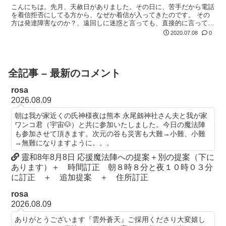
こんにちは。先月、天赦日がありました。その日に、苦手だから電話
を着信拒否にしてる方から、なぜか着信が入ってきたのです。 その
方は発達障害なのか？、遠回しに迷惑と言っても、直接的に言っても
全然伝わらず、あとは着拒するしかありませんでした。
2020.07.08
0
全記事 – 最新のコメント
rosa
2026.08.09
朝は我が家近くの氏神様夜は熊本 永尾劔神社さん夫と我が家
ワンコ君（宇宙🐶）と共に参加いたしました。今日の魔法陣
も参加させて頂きます。次元の谷も災害も大難→小難、小難
→無難になりますように。。。
靈和8年8月8日 応援魔法陣への提案＋別の提案（下に
あります）＋ 時間訂正 朝８時８分と夜１０時０３分
に訂正 ＋ 追加提案 ＋ 住所訂正
rosa
2026.08.09
ありがとうございます『雲外蒼天』ご採用くださり大変嬉し