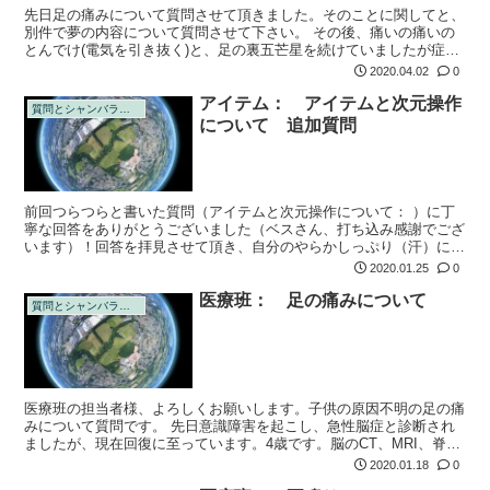
先日足の痛みについて質問させて頂きました。そのことに関してと、
別件で夢の内容について質問させて下さい。 その後、痛いの痛いの
とんでけ(電気を引き抜く)と、足の裏五芒星を続けていましたが症状
は日に日に良くなり、今は病気をする前の全く元気な頃に戻ってきた
2020.04.02
0
と感じるく...
アイテム： アイテムと次元操作
質問とシャンバラの回答
について 追加質問
前回つらつらと書いた質問（アイテムと次元操作について： ）に丁
寧な回答をありがとうございました（ベスさん、打ち込み感謝でござ
います）！回答を拝見させて頂き、自分のやらかしっぷり（汗）に顔
から火が・・・の前に色々突っ込まねば！！と再度質問させて頂きま
2020.01.25
0
す٩( 'ω...
医療班： 足の痛みについて
質問とシャンバラの回答
医療班の担当者様、よろしくお願いします。子供の原因不明の足の痛
みについて質問です。 先日意識障害を起こし、急性脳症と診断され
ましたが、現在回復に至っています。4歳です。脳のCT、MRI、脊髄
のMRI、髄液検査全て異常無しでした。とても有難いことだと感謝し
2020.01.18
0
ていま...