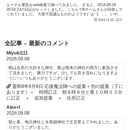
エーテル電気をweb検索で調べてみました。 すると、2014-08-28
20:54:23の日記がヒットしました。 こちらでBチームさんが回答して
くれていました。 大変不思議なもののようです(´･д･`)。。。 いやい
や、不思議ですね。 私たちの世界ではまだま...
2014.11.15
3
全記事 – 最新のコメント
Miyuki111
2026.08.08
朝は近所の大好きな神社、夜は熊本の神社の両方に参加させ
て頂きました。微力ですが、少しでも良き流れになりますよ
うに✨いつもありがとうございます。
靈和8年8月8日 応援魔法陣への提案＋別の提案（下に
あります）＋ 時間訂正 朝８時８分と夜１０時０３分
に訂正 ＋ 追加提案 ＋ 住所訂正
Alex+I
2026.08.08
朝と夜、地元神社と永尾劔神社で文言変えてやれました。あ
りがとうございました。