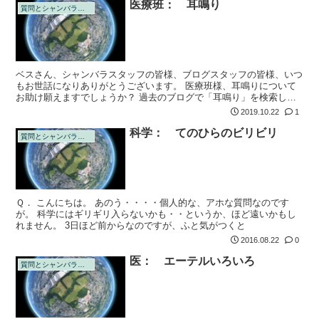
医療班： 耳鳴り
質問とシャンバラの回答
ベスさん、シャンバラスタッフの皆様、ブログスタッフの皆様、いつ
もお世話になりありがとうございます。 医療班様、耳鳴りについて
お助け願えますでしょうか？ 過去のブログで「耳鳴り」を検索し、
教えてくださったもの全て試したのですが改善せず、どうしたらよい
2019.10.22
1
かと悩んでお...
科学： てのひらのビリビリ
質問とシャンバラの回答
Ｑ． こんにちは。 あのう・・・・個人的な、アホな質問なのです
が。 科学にはギリギリ入らないかも・・というか、ほど遠いかもし
れません。 3日ほど前からなのですが、ふと気がつくと
2016.08.22
0
医： エーテルいろいろ
質問とシャンバラの回答