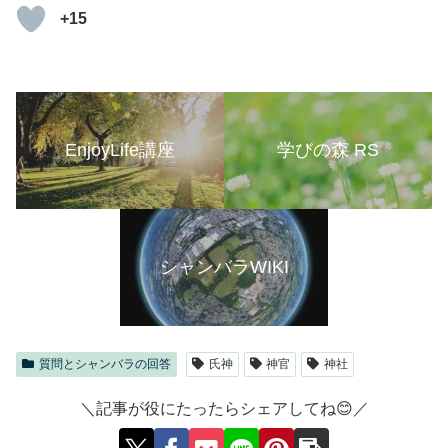
+15
EnjoyLife講座
学びの森 RS
シャンバラWIKI
質問とシャンバラの回答
氏神
神官
神社
＼記事が役にたったらシェアしてね😊／