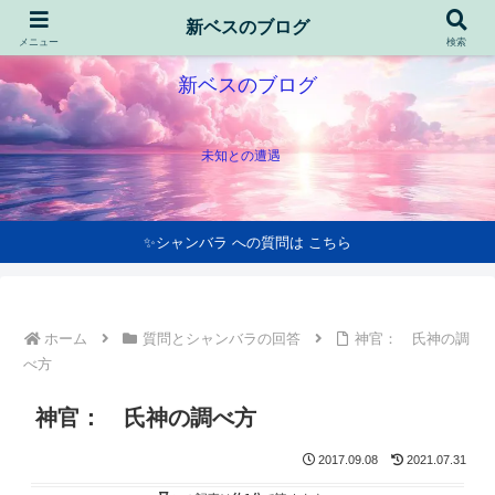
新ベスのブログ
メニュー
検索
新ベスのブログ
未知との遭遇
✨シャンバラ への質問は こちら
ホーム
質問とシャンバラの回答
神官： 氏神の調
べ方
神官： 氏神の調べ方
2017.09.08
2021.07.31