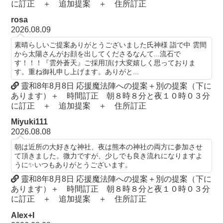
に訂正 ＋ 追加提案 ＋ 住所訂正
rosa
2026.08.09
素晴らしいご提案ありがとうございました氏神様 詣で中 雲間
から太陽さんがお顔を出してくださるなんて...流石で
す！！！『雲外蒼天』ご採用頂け大変嬉しく思っておりま
す。重ね御礼申し上げます。ありがと...
靈和8年8月8日 応援魔法陣への提案＋別の提案（下に
あります）＋ 時間訂正 朝８時８分と夜１０時０３分
に訂正 ＋ 追加提案 ＋ 住所訂正
Miyuki111
2026.08.08
朝は近所の大好きな神社、夜は熊本の神社の両方に参加させ
て頂きました。微力ですが、少しでも良き流れになりますよ
うに✨いつもありがとうございます。
靈和8年8月8日 応援魔法陣への提案＋別の提案（下に
あります）＋ 時間訂正 朝８時８分と夜１０時０３分
に訂正 ＋ 追加提案 ＋ 住所訂正
Alex+I