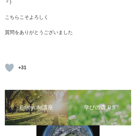
〃)ゞ
こちらこそよろしく
質問をありがとうございました
+31
EnjoyLife講座
学びの森 RS