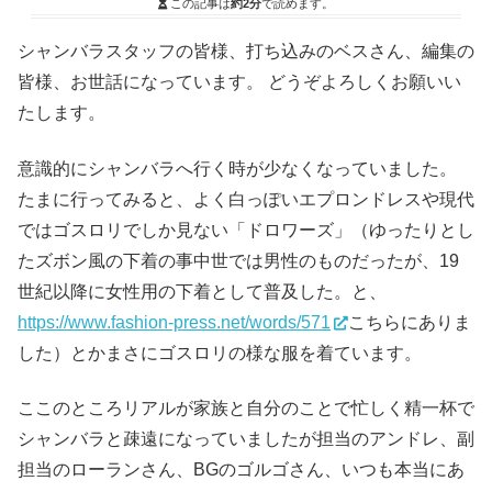
この記事は
約2分
で読めます。
シャンバラスタッフの皆様、打ち込みのベスさん、編集の
皆様、お世話になっています。 どうぞよろしくお願いい
たします。
意識的にシャンバラへ行く時が少なくなっていました。
たまに行ってみると、よく白っぽいエプロンドレスや現代
ではゴスロリでしか見ない「ドロワーズ」（ゆったりとし
たズボン風の下着の事中世では男性のものだったが、19
世紀以降に女性用の下着として普及した。と、
https://www.fashion-press.net/words/571
こちらにありま
した）とかまさにゴスロリの様な服を着ています。
ここのところリアルが家族と自分のことで忙しく精一杯で
シャンバラと疎遠になっていましたが担当のアンドレ、副
担当のローランさん、BGのゴルゴさん、いつも本当にあ