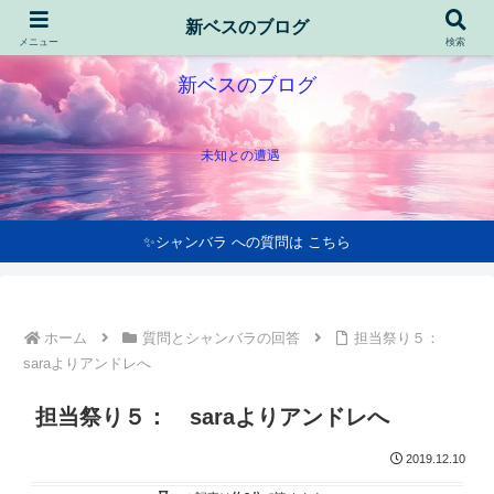
新ベスのブログ
メニュー
検索
新ベスのブログ
未知との遭遇
✨シャンバラ への質問は こちら
ホーム
質問とシャンバラの回答
担当祭り５：
saraよりアンドレへ
担当祭り５： saraよりアンドレへ
2019.12.10