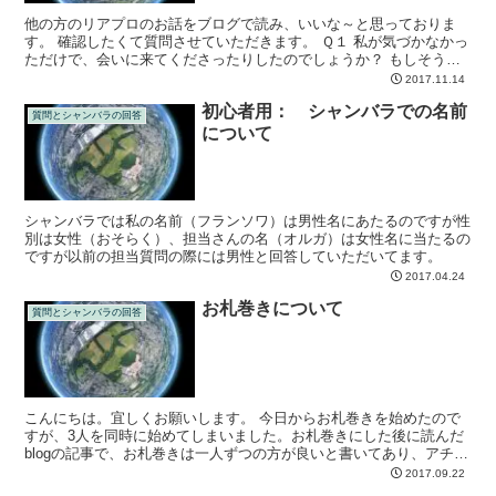
他の方のリアプロのお話をブログで読み、いいな～と思っておりま
す。 確認したくて質問させていただきます。 Ｑ１ 私が気づかなかっ
ただけで、会いに来てくださったりしたのでしょうか？ もしそうだ
としたら、申し訳なくて(>_<)
2017.11.14
初心者用： シャンバラでの名前
質問とシャンバラの回答
について
シャンバラでは私の名前（フランソワ）は男性名にあたるのですが性
別は女性（おそらく）、担当さんの名（オルガ）は女性名に当たるの
ですが以前の担当質問の際には男性と回答していただいてます。
2017.04.24
お札巻きについて
質問とシャンバラの回答
こんにちは。宜しくお願いします。 今日からお札巻きを始めたので
すが、3人を同時に始めてしまいました。お札巻きにした後に読んだ
blogの記事で、お札巻きは一人ずつの方が良いと書いてあり、アチャ
ーとなりました。 Q. この場合は、１週間経って3...
2017.09.22