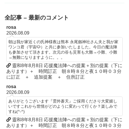
全記事 – 最新のコメント
rosa
2026.08.09
朝は我が家近くの氏神様夜は熊本 永尾劔神社さん夫と我が家
ワンコ君（宇宙🐶）と共に参加いたしました。今日の魔法陣
も参加させて頂きます。次元の谷も災害も大難→小難、小難
→無難になりますように。。。
靈和8年8月8日 応援魔法陣への提案＋別の提案（下に
あります）＋ 時間訂正 朝８時８分と夜１０時０３分
に訂正 ＋ 追加提案 ＋ 住所訂正
rosa
2026.08.09
ありがとうございます『雲外蒼天』ご採用くださり大変嬉し
いですこれから世情がどのように変わって行くか？楽しみで
すね(^-^)
靈和8年8月8日 応援魔法陣への提案＋別の提案（下に
あります）＋ 時間訂正 朝８時８分と夜１０時０３分