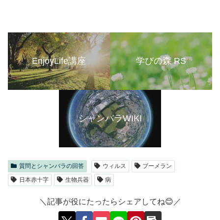
EnjoyLife講座
学びの森 RS
シャンバラWIKI
質問とシャンバラの回答
ウィルス
ブーメラン
日本赤十字
生物兵器
病
＼記事が役にたったらシェアしてね😊／