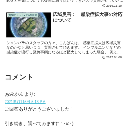
式火力発電についても疑問に思う点がでてきたので質問させていただ
きます。
2016.11.15
広域災害： 感染症拡大事の対応
質問とシャンバラの回答
について
シャンバラのスタッフの方々、こんばんは。 感染症拡大は広域災害
なのかなと思いつつ、質問させて頂きます。 インフルエンザなどの
感染症が流行し緊急事態になるほど拡大してしまった場合、 例え
ば、東京都では、不要不急の外出を自粛するなどの措置が取ら...
2017.04.08
コメント
おみかん
より:
2021年7月15日 5:13 PM
ご回答ありがとうございました！
引き続き、調べてみます(*｀･ω･)ゞ