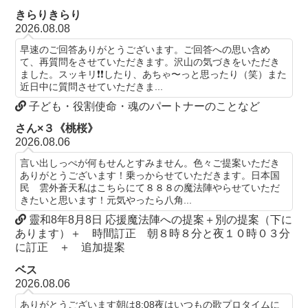
きらりきらり
2026.08.08
早速のご回答ありがとうございます。ご回答への思い含め
て、再質問をさせていただきます。沢山の気づきをいただき
ました。スッキリ❗️❗️したり、あちゃ〜っと思ったり（笑）また
近日中に質問させていただきま...
子ども・役割使命・魂のパートナーのことなど
さん×３《桃桜》
2026.08.06
言い出しっぺが何もせんとすみません。色々ご提案いただき
ありがとうございます！乗っからせていただきます。日本国
民 雲外蒼天私はこちらにて８８８の魔法陣やらせていただ
きたいと思います！元気やったら八角...
靈和8年8月8日 応援魔法陣への提案＋別の提案（下に
あります）＋ 時間訂正 朝８時８分と夜１０時０３分
に訂正 ＋ 追加提案
ベス
2026.08.06
ありがとうございます朝は8:08夜はいつもの歌プロタイムに