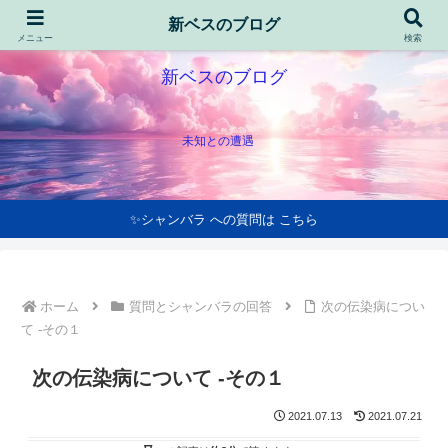
新ベスのブログ
メニュー
検索
新ベスのブログ
未知との遭遇
✨シャンバラ への質問は こちら
ホーム
質問とシャンバラの回答
次の伝染病につい
て -その１
次の伝染病について -その１
2021.07.13
2021.07.21