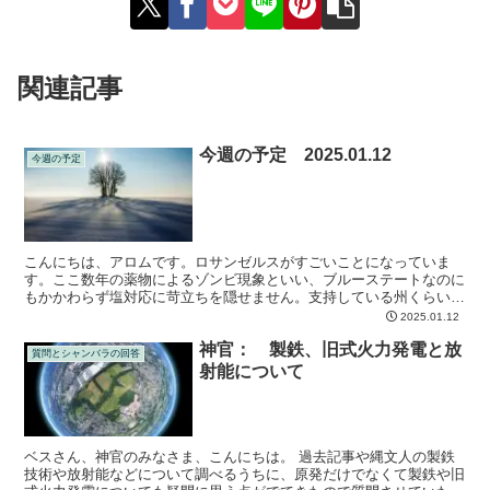
関連記事
今週の予定 2025.01.12
今週の予定
こんにちは、アロムです。ロサンゼルスがすごいことになっていま
す。ここ数年の薬物によるゾンビ現象といい、ブルーステートなのに
もかかわらず塩対応に苛立ちを隠せません。支持している州くらい面
倒見ろよと思うでしょうがこれが共産主義の定石です。身内に...
2025.01.12
神官： 製鉄、旧式火力発電と放
質問とシャンバラの回答
射能について
ベスさん、神官のみなさま、こんにちは。 過去記事や縄文人の製鉄
技術や放射能などについて調べるうちに、原発だけでなくて製鉄や旧