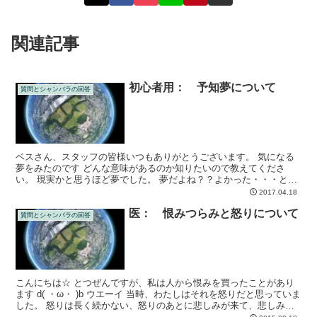
関連記事
初心者用： 予知夢について
質問とシャンバラの回答
ベスさん、スタッフの皆様いつもありがとうございます。 気になる
夢をみたのです どんな意味があるのか知りたいので教えてくださ
い。 現実かと思うほど夢でした。 夢だよね？？よかった・・・と何
度も思いました。 息子のベビーサークルの時のママがいる...
2017.04.18
医： 恨みつらみと怒りについて
質問とシャンバラの回答
こんにちは☆ とつぜんですが、私は人から恨みを買ったことがあり
ます d( ・ω・ )b ウエーイ 当時、わたしはそれを怒りだと思っていま
した。 怒りは長く続かない、怒りのあとに悲しみが来て、悲しみが
済んだら終わるもの。 そう思って、出させて...