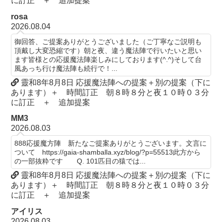
に訂正 ＋ 追加提案
rosa
2026.08.04
御回答、ご提案ありがとうございました（ご丁寧なご説明も
頂戴し大変恐縮です）朝と夜、違う魔法陣で行いたいと思い
ます皆様との応援魔法陣楽しみにしております(^.^)そして台
風あっち行け魔法陣も続行で！...
靈和8年8月8日 応援魔法陣への提案＋別の提案（下に
あります）＋ 時間訂正 朝８時８分と夜１０時０３分
に訂正 ＋ 追加提案
MM3
2026.08.03
888応援魔方陣 新たなご提案ありがとうございます。文言に
ついて https://gaia-shamballa.xyz/blog/?p=55513此方から
の一部抜粋です Q. 101匹目の猿では...
靈和8年8月8日 応援魔法陣への提案＋別の提案（下に
あります）＋ 時間訂正 朝８時８分と夜１０時０３分
に訂正 ＋ 追加提案
アイリス
2026.08.03