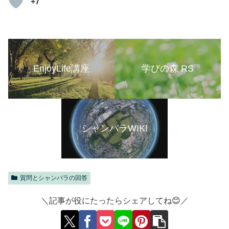
+7
EnjoyLife講座
学びの森 RS
シャンバラWIKI
質問とシャンバラの回答
＼記事が役にたったらシェアしてね😊／