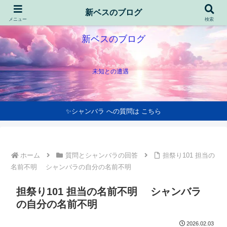
新ベスのブログ
メニュー
検索
新ベスのブログ
未知との遭遇
✨シャンバラ への質問は こちら
ホーム
質問とシャンバラの回答
担祭り101 担当の
名前不明 シャンバラの自分の名前不明
担祭り101 担当の名前不明 シャンバラ
の自分の名前不明
2026.02.03