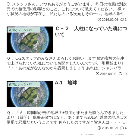
Q. スタッフさん、いつもありがとうございます。 昨日の地震は別次
元での核使用の影響とのこと、これについて教えてください。 様々
な状況の地球が存在し、私たちのいる次元もその一つ。地球の条件基
礎となる幹は同じで、そこから延びる枝がそれぞれの次元なのかな？
2016.02.06
1
と思って...
Ｃ－２ 人柱になっていた魂につ
質問とシャンバラの回答
いて
Ｑ． C-2スタッフのみなさんよろしくお願いします 歌の実験の記事
で上げられていた魂についてお聞きしたいんですが、 引用始まり↓
『・・あの光がなんなのかを説明しましょう あれは、シャンバラの
地下に生き埋めになった、４万数千人の人々がいて、それが解放され
2015.04.02
10
た瞬間...
A-1 地球
質問とシャンバラの回答
Ｑ． 「Ａ．時間軸が先の地球？+疑問がまたまた膨らんできました」
より （質問） 食糧確保ではなく、あくまでも2015年以降の地球は太
陽系で邪魔だということです 何をしたのですか？皆さんは・・・
・・・と言われてもわかりません ↓
2015.01.29
4