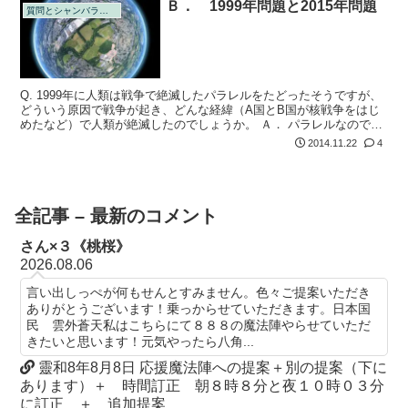
Ｂ． 1999年問題と2015年問題
質問とシャンバラの回答
Q. 1999年に人類は戦争で絶滅したパラレルをたどったそうですが、
どういう原因で戦争が起き、どんな経緯（A国とB国が核戦争をはじ
めたなど）で人類が絶滅したのでしょうか。 Ａ． パラレルなのであ
らゆる可能性がありました
2014.11.22
4
全記事 – 最新のコメント
さん×３《桃桜》
2026.08.06
言い出しっぺが何もせんとすみません。色々ご提案いただき
ありがとうございます！乗っからせていただきます。日本国
民 雲外蒼天私はこちらにて８８８の魔法陣やらせていただ
きたいと思います！元気やったら八角...
靈和8年8月8日 応援魔法陣への提案＋別の提案（下に
あります）＋ 時間訂正 朝８時８分と夜１０時０３分
に訂正 ＋ 追加提案