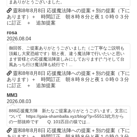
まありがとうございました。
靈和8年8月8日 応援魔法陣への提案＋別の提案（下に
あります）＋ 時間訂正 朝８時８分と夜１０時０３分
に訂正 ＋ 追加提案
rosa
2026.08.04
御回答、ご提案ありがとうございました（ご丁寧なご説明も
頂戴し大変恐縮です）朝と夜、違う魔法陣で行いたいと思い
ます皆様との応援魔法陣楽しみにしております(^.^)そして台
風あっち行け魔法陣も続行で！...
靈和8年8月8日 応援魔法陣への提案＋別の提案（下に
あります）＋ 時間訂正 朝８時８分と夜１０時０３分
に訂正 ＋ 追加提案
MM3
2026.08.03
888応援魔方陣 新たなご提案ありがとうございます。文言に
ついて https://gaia-shamballa.xyz/blog/?p=55513此方から
の一部抜粋です Q. 101匹目の猿では...
靈和8年8月8日 応援魔法陣への提案＋別の提案（下に
あります）＋ 時間訂正 朝８時８分と夜１０時０３分