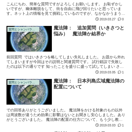
こんにちわ、簡単な質問ですがよろしくお願いします。 お恥ずかし
いですが、幽体離脱をして、街を自由に飛び回りたいと思っていま
す。ネット上の情報を見て挑戦しているのですが、なかなかうまう行
きません ←これとかです。 簡単にできる方法はありませんか？自
2019.03.27
0
分の好きなと...
魔法陣： 追加質問（いきさつと
質問とシャンバラの回答
悩み） 魔法陣か結界か
前回質問 ではいきさつを略してしまい失礼しました。 お題から外れ
てしまいますが今回はその説明と関連質問です。 試行錯誤で失敗し
たのは以下の通りです 知ったことを盛りに盛って試してしまい さら
にズバリ効くアイテムは何かと質問をしてしまい 「一つに絞って」
2019.03.05
1
「基...
魔法陣： 日本列島広域魔法陣の
質問とシャンバラの回答
配置について
での回答ありがとうございました。 魔法陣をかける対象のもの以外
は周波数が違うため効果に影響はないとお聞きし安心しました。あり
がとうございました。 魔法陣の配置の仕方について、もう少し教え
てください。 日本列島の次元のゆがみを修正する魔法陣には、富士
2019.03.03
1
山の火口を五...