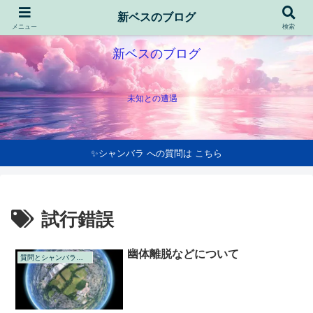
新ベスのブログ
メニュー
検索
新ベスのブログ
未知との遭遇
✨シャンバラ への質問は こちら
試行錯誤
幽体離脱などについて
質問とシャンバラの回答