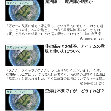
魔法陣： 魔法陣か結界か
質問とシャンバラの回答
「万が一の災害に備えて家を守る」という目的に対して これから起
こること（未来）への対処としての六芒星魔法陣 家のどこかを軸
（要）と定めての結界 の二つが思い浮かぶのですが、 前に自己流で
試行錯誤して失敗してからはリアルで魔法陣使うのが怖くなってしま
2019.03.03
0
い、これであ...
体の痛みとお経巻、アイテムの意
質問とシャンバラの回答
味と使い方について
ベスさん、スタッフの皆さんいつもありがとうございます。 以前、
椎間板ヘルニアについてお尋ねした者です。あの時の回答では原因は
「放置だ」と言われました。すぐに放置の意味についてもう一度質問
したいと思いながら、勇気が出せずに今日まで来ました。 自分なり
2019.02.26
0
に考えたのは...
空爆は不要ですが、どうすれば？
質問とシャンバラの回答