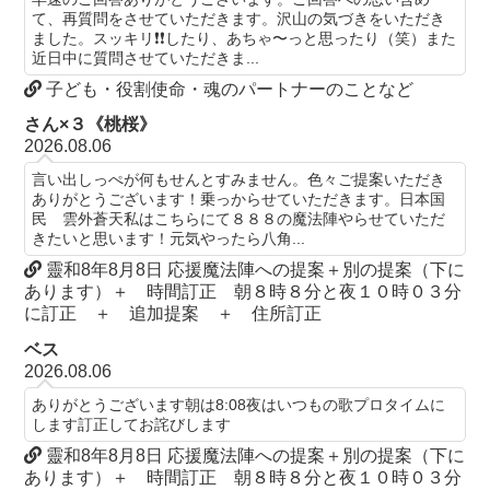
て、再質問をさせていただきます。沢山の気づきをいただき
ました。スッキリ❗️❗️したり、あちゃ〜っと思ったり（笑）また
近日中に質問させていただきま...
子ども・役割使命・魂のパートナーのことなど
さん×３《桃桜》
2026.08.06
言い出しっぺが何もせんとすみません。色々ご提案いただき
ありがとうございます！乗っからせていただきます。日本国
民 雲外蒼天私はこちらにて８８８の魔法陣やらせていただ
きたいと思います！元気やったら八角...
靈和8年8月8日 応援魔法陣への提案＋別の提案（下に
あります）＋ 時間訂正 朝８時８分と夜１０時０３分
に訂正 ＋ 追加提案 ＋ 住所訂正
ベス
2026.08.06
ありがとうございます朝は8:08夜はいつもの歌プロタイムに
します訂正してお詫びします
靈和8年8月8日 応援魔法陣への提案＋別の提案（下に
あります）＋ 時間訂正 朝８時８分と夜１０時０３分