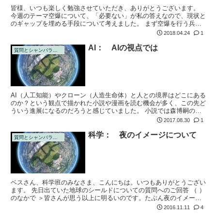
皆様、いつも楽しく勉強させていただき、ありがとうございます。
今週のテーマ空爆について、「必要ない」が私の答えなので、現状と
のギャップを埋める手段について考えました。 まず空爆を行う兵士
について。軍隊の中で、大義名分で鼓舞されて空爆を行うので、この
2018.04.24
1
人達に命令違...
AI： AIの視点では
質問とシャンバラの回答
AI（人工知能）やクローン（人造生命体）と人との境界はどこにある
のか？という観点で描かれた小説や漫画を読む機会が多く、この先ど
ういう進展になるのだろうと感じていました。 小説では森博嗣の
W(ウォーカロン)シリーズが、ネット・人工知能・クローン等の発達
2017.08.30
1
と人体への...
科学： 夜のイメージについて
質問とシャンバラの回答
ベスさん、科学班のみなさま、こんにちは。いつもありがとうござい
ます。 先日出ていた地球のシールドについての質問へのご回答 （ ）
のなかで ＞皆さんが思う以上に明るいのです。たぶん夜のイメージ
が違ってしまう。それが人間の本来の精神性に変わってしまうきっか
2016.11.11
4
けになる...