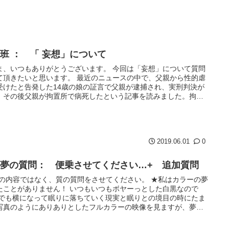
班 ： 「 妄想」について
ま、いつもありがとうございます。 今回は「妄想」について質問
て頂きたいと思います。 最近のニュースの中で、父親から性的虐
受けたと告発した14歳の娘の証言で父親が逮捕され、実刑判決が
、その後父親が拘置所で病死したという記事を読みました。拘置
...
2019.06.01
0
 夢の質問： 便乗させてください…+ 追加質問
 夢の内容ではなく、質の質問をさせてください。 ★私はカラーの夢
たことがありません！ いつもいつもボヤーっとした白黒なので
 でも横になって眠りに落ちていく現実と眠りとの境目の時にたま
写真のようにありありとしたフルカラーの映像を見ますが、夢や
.