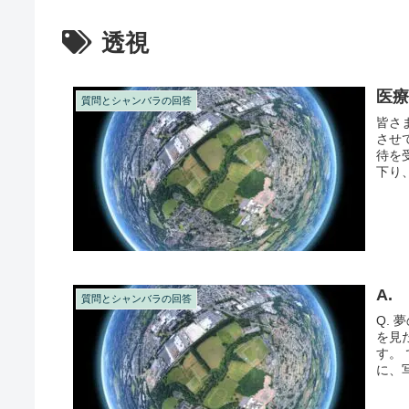
透視
医療
質問とシャンバラの回答
皆さ
させ
待を
下り
所生活
A.
質問とシャンバラの回答
Q.
を見
す。
に、
瞑想..