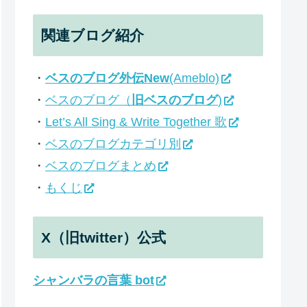
関連ブログ紹介
・
ベスのブログ外伝New
(Ameblo)
・
ベスのブログ（
旧ベスのブログ
)
・
Let’s All Sing & Write Together 歌
・
ベスのブログカテゴリ別
・
ベスのブログまとめ
・
もくじ
X（旧twitter）公式
シャンバラの言葉 bot