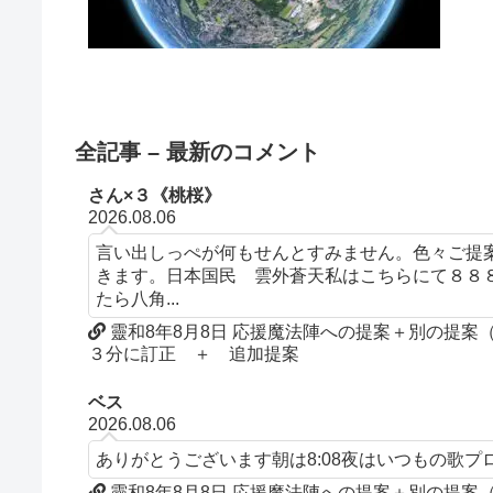
全記事 – 最新のコメント
さん×３《桃桜》
2026.08.06
言い出しっぺが何もせんとすみません。色々ご提
きます。日本国民 雲外蒼天私はこちらにて８８
たら八角...
靈和8年8月8日 応援魔法陣への提案＋別の提
３分に訂正 ＋ 追加提案
ベス
2026.08.06
ありがとうございます朝は8:08夜はいつもの歌
靈和8年8月8日 応援魔法陣への提案＋別の提