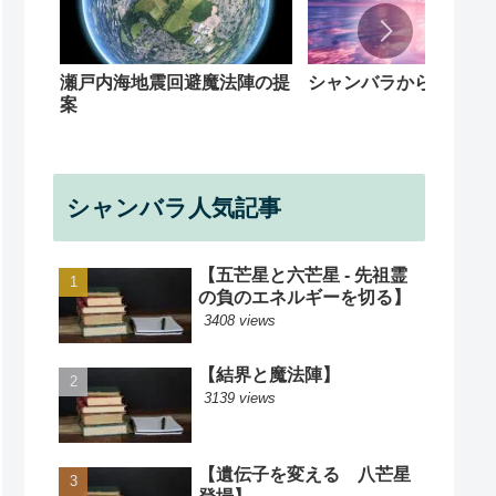
シャンバラからの回覧
瀬戸内海地震回避魔法陣の提
案
シャンバラ人気記事
【五芒星と六芒星 - 先祖霊
の負のエネルギーを切る】
3408 views
【結界と魔法陣】
3139 views
【遺伝子を変える 八芒星