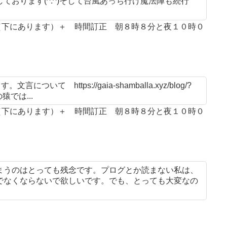
おります(^.^)そして台風あっち行け魔法陣も続行
案（下にあります）＋ 時間訂正 朝８時８分と夜１０時０
 https://gaia-shamballa.xyz/blog/?
猿では...
案（下にあります）＋ 時間訂正 朝８時８分と夜１０時０
まうのはとっても残念です。プログとか読まない私は、
でなくならないで欲しいです。でも、とっても大変なの