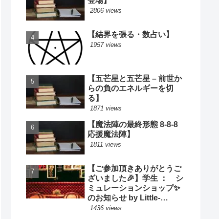
登場】
2806 views
【結界を張る・数占い】
1957 views
【五芒星と五芒星 – 前世か
らの負のエネルギーを切
る】
1871 views
【魔法陣の最終形態 8-8-8
応援魔法陣】
1811 views
【ご参加頂きありがとうご
ざいました🎉】学生 ： シ
ミュレーションショップ✨
のお知らせ by Little-
Cooking
1436 views