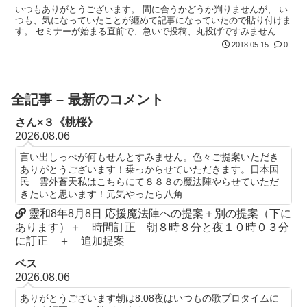
いつもありがとうございます。 間に合うかどうか判りませんが、 い
つも、気になっていたことが纏めて記事になっていたので貼り付けま
す。 セミナーが始まる直前で、急いで投稿、丸投げですみません。
とんでもなかったら出直しますので、医療班の方々、宜しくお願い致
2018.05.15
0
します。
全記事 – 最新のコメント
さん×３《桃桜》
2026.08.06
言い出しっぺが何もせんとすみません。色々ご提案いただき
ありがとうございます！乗っからせていただきます。日本国
民 雲外蒼天私はこちらにて８８８の魔法陣やらせていただ
きたいと思います！元気やったら八角...
靈和8年8月8日 応援魔法陣への提案＋別の提案（下に
あります）＋ 時間訂正 朝８時８分と夜１０時０３分
に訂正 ＋ 追加提案
ベス
2026.08.06
ありがとうございます朝は8:08夜はいつもの歌プロタイムに