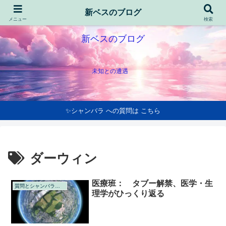
新ベスのブログ
メニュー
検索
新ベスのブログ
未知との遭遇
✨シャンバラ への質問は こちら
ダーウィン
医療班： タブー解禁、医学・生
質問とシャンバラの回答
理学がひっくり返る