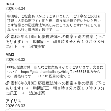
rosa
2026.08.04
御回答、ご提案ありがとうございました（ご丁寧なご説明も
頂戴し大変恐縮です）朝と夜、違う魔法陣で行いたいと思い
ます皆様との応援魔法陣楽しみにしております(^.^)そして台
風あっち行け魔法陣も続行で！...
靈和8年8月8日 応援魔法陣への提案＋別の提案（下に
あります）＋ 時間訂正 朝８時８分と夜１０時０３分
に訂正 ＋ 追加提案
MM3
2026.08.03
888応援魔方陣 新たなご提案ありがとうございます。文言に
ついて https://gaia-shamballa.xyz/blog/?p=55513此方から
の一部抜粋です Q. 101匹目の猿では...
靈和8年8月8日 応援魔法陣への提案＋別の提案（下に
あります）＋ 時間訂正 朝８時８分と夜１０時０３分
に訂正 ＋ 追加提案
アイリス
2026.08.03