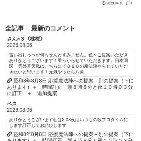
さて、当日準備していただくことがあります。もし現在裁判をしてい
2023.04.18
1
る人、やる...
全記事 – 最新のコメント
さん×３《桃桜》
2026.08.06
言い出しっぺが何もせんとすみません。色々ご提案いただき
ありがとうございます！乗っからせていただきます。日本国
民 雲外蒼天私はこちらにて８８８の魔法陣やらせていただ
きたいと思います！元気やったら八角...
靈和8年8月8日 応援魔法陣への提案＋別の提案（下に
あります）＋ 時間訂正 朝８時８分と夜１０時０３分
に訂正 ＋ 追加提案
ベス
2026.08.06
ありがとうございます朝は8:08夜はいつもの歌プロタイムに
します訂正してお詫びします
靈和8年8月8日 応援魔法陣への提案＋別の提案（下に
あります）＋ 時間訂正 朝８時８分と夜１０時０３分