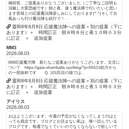
御回答、ご提案ありがとうございました（ご丁寧なご説明も
頂戴し大変恐縮です）朝と夜、違う魔法陣で行いたいと思い
ます皆様との応援魔法陣楽しみにしております(^.^)そして台
風あっち行け魔法陣も続行で！...
靈和8年8月8日 応援魔法陣への提案＋別の提案（下に
あります）＋ 時間訂正 朝８時８分と夜１０時０３分
に訂正 ＋ 追加提案
MM3
2026.08.03
888応援魔方陣 新たなご提案ありがとうございます。文言に
ついて https://gaia-shamballa.xyz/blog/?p=55513此方から
の一部抜粋です Q. 101匹目の猿では...
靈和8年8月8日 応援魔法陣への提案＋別の提案（下に
あります）＋ 時間訂正 朝８時８分と夜１０時０３分
に訂正 ＋ 追加提案
アイリス
2026.08.03
おはようございます。今週の予定がなくなってしまうのはと
っても残念です。プログとか読まない私は、唯一読んでいる
プログです。毎週でなくていいのでなくならないで欲しいで