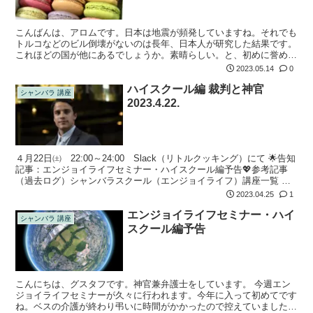
こんばんは、アロムです。日本は地震が頻発していますね。それでも
トルコなどのビル倒壊がないのは長年、日本人が研究した結果です。
これほどの国が他にあるでしょうか。素晴らしい。と、初めに誉め言
葉ｗｗｗｗｗ アメリカの国境が崩壊しているニュースは知っている
2023.05.14
0
でしょう。あ...
ハイスクール編 裁判と神官
シャンバラ 講座
2023.4.22.
４月22日㈯ 22:00～24:00 Slack（リトルクッキング）にて 🌟告知
記事：エンジョイライフセミナー・ハイスクール編予告💖参考記事
（過去ログ）シャンバラスクール（エンジョイライフ）講座一覧 は
じまるよ〜挨拶↩ fra,Lia,hon,キャサ,kBC：...
2023.04.25
1
エンジョイライフセミナー・ハイ
シャンバラ 講座
スクール編予告
こんにちは、グスタフです。神官兼弁護士をしています。 今週エン
ジョイライフセミナーが久々に行われます。今年に入って初めてです
ね。ベスの介護が終わり弔いに時間がかかったので控えていました。