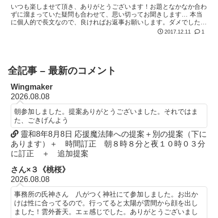
いつも楽しませて頂き、ありがとうございます！お題となかなか合わ
ずに溜まっていた疑問も合わせて、思い切ってお聞きします… 本当
に個人的で長文なので、良ければお返事お願いします。ダメでしたら
また出直します(；>艸<；) 私が今読んでいるブログがあるのです
2017.12.11
1
が…
全記事 – 最新のコメント
Wingmaker
2026.08.08
朝参加しました。提案ありがとうございました。それではま
た、ごきげんよう
靈和8年8月8日 応援魔法陣への提案＋別の提案（下に
あります）＋ 時間訂正 朝８時８分と夜１０時０３分
に訂正 ＋ 追加提案
さん×３《桃桜》
2026.08.08
事務所の氏神さん 八がつく神社にて参加しました。お出か
けは性に合ってるので。行ってると太陽が雲間から顔を出し
ました！雲外蒼天。エェ感じでした。ありがとうございまし