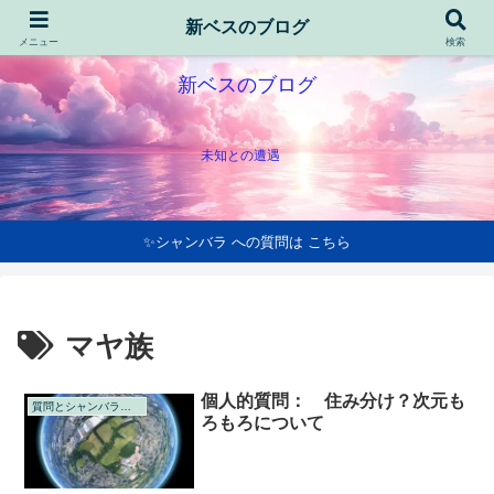
新ベスのブログ
メニュー
検索
新ベスのブログ
未知との遭遇
✨シャンバラ への質問は こちら
マヤ族
個人的質問： 住み分け？次元も
質問とシャンバラの回答
ろもろについて