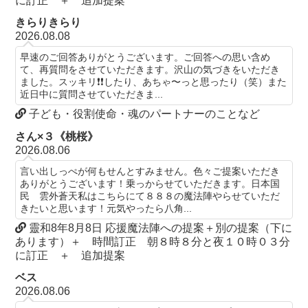
に訂正 ＋ 追加提案
きらりきらり
2026.08.08
早速のご回答ありがとうございます。ご回答への思い含め
て、再質問をさせていただきます。沢山の気づきをいただき
ました。スッキリ❗️❗️したり、あちゃ〜っと思ったり（笑）また
近日中に質問させていただきま...
子ども・役割使命・魂のパートナーのことなど
さん×３《桃桜》
2026.08.06
言い出しっぺが何もせんとすみません。色々ご提案いただき
ありがとうございます！乗っからせていただきます。日本国
民 雲外蒼天私はこちらにて８８８の魔法陣やらせていただ
きたいと思います！元気やったら八角...
靈和8年8月8日 応援魔法陣への提案＋別の提案（下に
あります）＋ 時間訂正 朝８時８分と夜１０時０３分
に訂正 ＋ 追加提案
ベス
2026.08.06