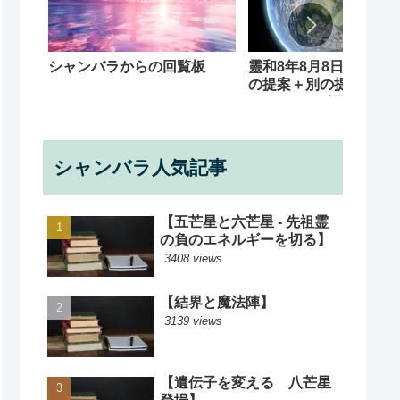
シャンバラからの回覧板
靈和8年8月8日 応援魔
の提案＋別の提案（下
ます）＋ 時間訂正 
８分と夜１０時０３分
正
シャンバラ人気記事
【五芒星と六芒星 - 先祖霊
の負のエネルギーを切る】
3408 views
【結界と魔法陣】
3139 views
【遺伝子を変える 八芒星