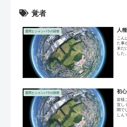
覚者
人
質問とシャンバラの回答
こん
た事
未だ
した
下さっ
初
質問とシャンバラの回答
皆様
宜し
間で
しん