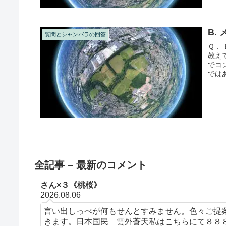
質問とシャンバラの回答
Ｑ．
教え
でコ
では
と...
全記事 – 最新のコメント
さん×３《桃桜》
2026.08.06
言い出しっぺが何もせんとすみません。色々ご提
きます。日本国民 雲外蒼天私はこちらにて８８