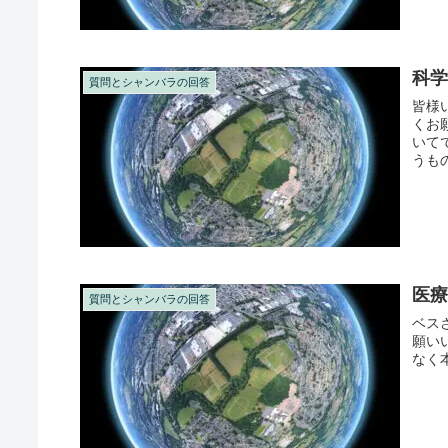
科
質問とシャンバラの回答
皆様
くお
いて
うも
ン後は
医
質問とシャンバラの回答
ベス
願い
なく