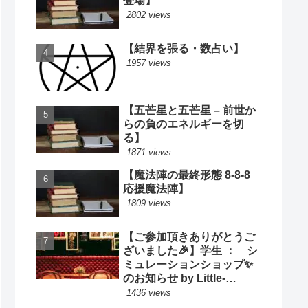
登場】
2802 views
【結界を張る・数占い】
1957 views
【五芒星と五芒星 – 前世か
らの負のエネルギーを切
る】
1871 views
【魔法陣の最終形態 8-8-8
応援魔法陣】
1809 views
【ご参加頂きありがとうご
ざいました🎉】学生 ： シ
ミュレーションショップ✨
のお知らせ by Little-
Cooking
1436 views