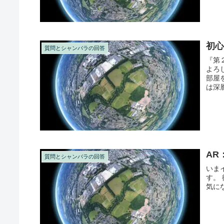
初
質問とシャンバラの回答
『第
よろ
部屋
は深
し...
AR
質問とシャンバラの回答
いま
す。
気に