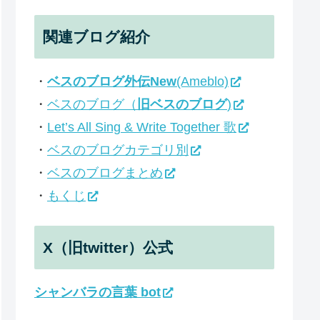
関連ブログ紹介
・
ベスのブログ外伝New
(Ameblo)
・
ベスのブログ（
旧ベスのブログ
)
・
Let’s All Sing & Write Together 歌
・
ベスのブログカテゴリ別
・
ベスのブログまとめ
・
もくじ
X（旧twitter）公式
シャンバラの言葉 bot