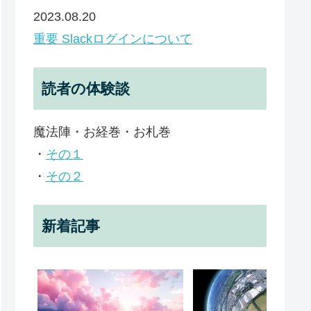
2023.08.20
重要 Slackログインについて
読者の体験談
魔法陣・お経巻・お札巻
・
その１
・
その２
新着記事