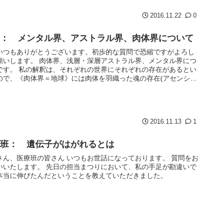
2016.11.22
0
学： メンタル界、アストラル界、肉体界について
いつもありがとうございます。初歩的な質問で恐縮ですがよろし
願いします。 肉体界、浅層・深層アストラル界、メンタル界につ
です。 私の解釈は、それぞれの世界にそれぞれの存在があるとい
ので、《肉体界＝地球》には肉体を羽織った魂の存在(アセンショ
...
2016.11.13
1
療班： 遺伝子がはがれるとは
さん、医療班の皆さん いつもお世話になっております。 質問をお
いいたします。 先日の担当まつりにおいて、私の手足が勘違いで
本当に伸びたんだということを教えていただきました。