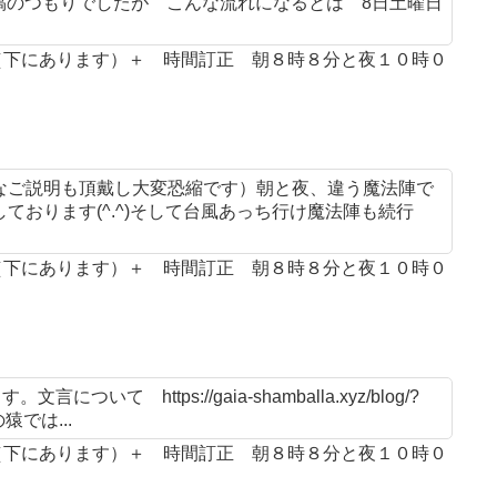
投稿のつもりでしたが こんな流れになるとは 8日土曜日
案（下にあります）＋ 時間訂正 朝８時８分と夜１０時０
なご説明も頂戴し大変恐縮です）朝と夜、違う魔法陣で
おります(^.^)そして台風あっち行け魔法陣も続行
案（下にあります）＋ 時間訂正 朝８時８分と夜１０時０
 https://gaia-shamballa.xyz/blog/?
猿では...
案（下にあります）＋ 時間訂正 朝８時８分と夜１０時０