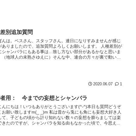
種差別追加質問
ばんは。ベスさん、スタッフさん。連日になりすみませんが感じ
がありましたので、追加質問よろしくお願いします。 人種差別が
にシャンバラにもある事は…致し方ない部分があるかなと思いま
。（地球人の未熟さゆえに）そんな中、連合の方々が裏で動いて
た事...
2020.06.07
1
心者用： 今までの妄想とシャンバラ
こんにちは！いつもありがとうございます(^-^)本日も質問どうぞ
くお願い致しますm(_ _)m 私は昔から兎にも角にも妄想大好き人
して、子どもの頃から計り知れない数々の妄想を膨らましては楽
できたのですが、シャンバラを知る由もなかった頃で、今思え...