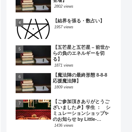
登場】
2802 views
【結界を張る・数占い】
1957 views
【五芒星と五芒星 – 前世か
らの負のエネルギーを切
る】
1871 views
【魔法陣の最終形態 8-8-8
応援魔法陣】
1809 views
【ご参加頂きありがとうご
ざいました🎉】学生 ： シ
ミュレーションショップ✨
のお知らせ by Little-
Cooking
1436 views