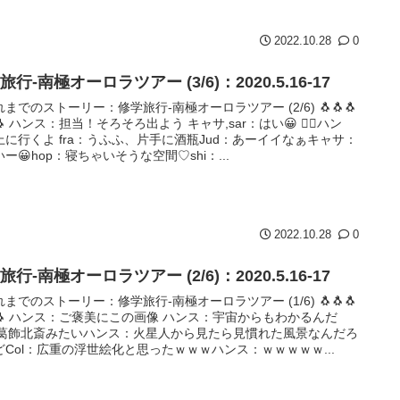
2022.10.28
0
旅行-南極オーロラツアー (3/6)：2020.5.16-17
れまでのストーリー：修学旅行-南極オーロラツアー (2/6) 🐧🐧🐧
🐧 ハンス：担当！そろそろ出よう キャサ,sar：はい😀 🙋‍♀ハン
上に行くよ fra：うふふ、片手に酒瓶Jud：あーイイなぁキャサ：
ー😀hop：寝ちゃいそうな空間♡shi：...
2022.10.28
0
旅行-南極オーロラツアー (2/6)：2020.5.16-17
れまでのストーリー：修学旅行-南極オーロラツアー (1/6) 🐧🐧🐧
🐧🐧 ハンス：ご褒美にこの画像 ハンス：宇宙からもわかるんだ
a：葛飾北斎みたいハンス：火星人から見たら見慣れた風景なんだろ
どCol：広重の浮世絵化と思ったｗｗｗハンス：ｗｗｗｗｗ...