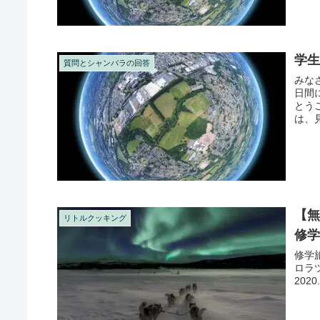
学
質問とシャンバラの回答
みな
日間
とう
は、
授業よ
【無
リトルクッキング
修学
修学旅
ロラツ
2020