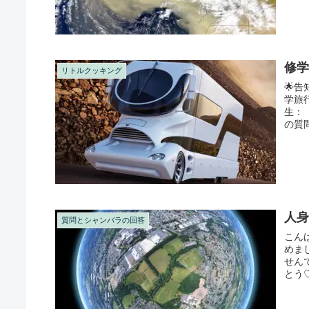
修学
リトルクッキング
🌟
学旅行
生：
の質
人
質問とシャンバラの回答
こん
めま
せん
とう
撮影し