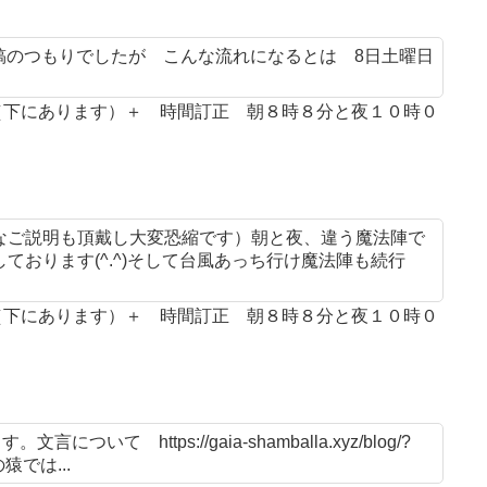
投稿のつもりでしたが こんな流れになるとは 8日土曜日
案（下にあります）＋ 時間訂正 朝８時８分と夜１０時０
なご説明も頂戴し大変恐縮です）朝と夜、違う魔法陣で
おります(^.^)そして台風あっち行け魔法陣も続行
案（下にあります）＋ 時間訂正 朝８時８分と夜１０時０
 https://gaia-shamballa.xyz/blog/?
猿では...