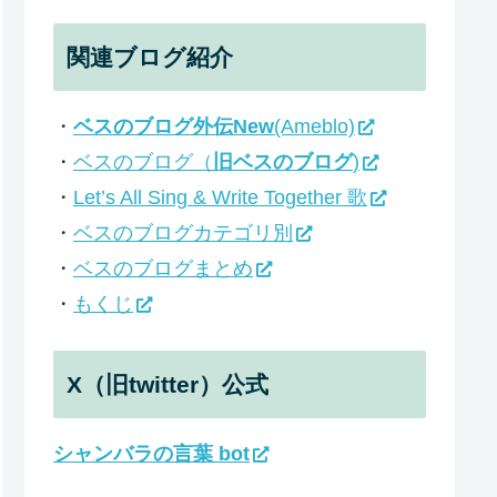
関連ブログ紹介
・
ベスのブログ外伝New
(Ameblo)
・
ベスのブログ（
旧ベスのブログ
)
・
Let’s All Sing & Write Together 歌
・
ベスのブログカテゴリ別
・
ベスのブログまとめ
・
もくじ
X（旧twitter）公式
シャンバラの言葉 bot