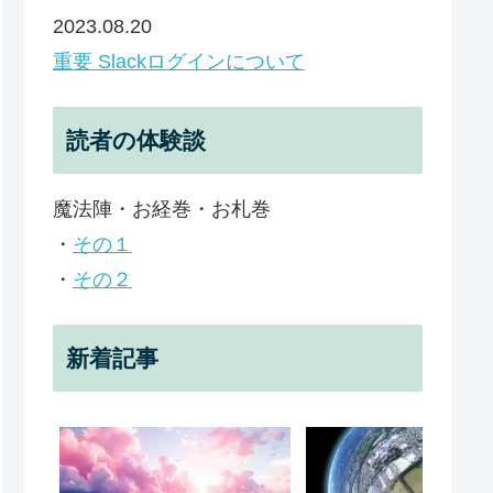
2023.08.20
重要 Slackログインについて
読者の体験談
魔法陣・お経巻・お札巻
・
その１
・
その２
新着記事