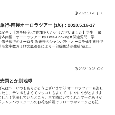
2022.10.28
0
旅行-南極オーロラツアー (1/6)：2020.5.16-17
告知記事：【無事帰宅♪ご参加ありがとうございました】学生 ：修
🐧南極・オーロラツアー by Little-Cooking🌟関連質問：学
 修学旅行のオーロラ 近未来のシャンバラ・オーロラ修学旅行で
問※文字数および文脈都合により一部編集済※生徒名は...
2022.10.28
0
身売買とか別地球
ばんは〜！いつもありがとうございます♡ オーロラツアーも楽し
したし、テンポもよくてツッコミもよくて、にやにやがとまりま
でした！緊張していたところ、車で隣にいてくれたマークありが
♡シャンバラスクールのお花も綺麗でフローラやマークとも記念
まし...