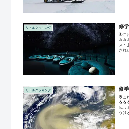
修学
リトルクッキング
🌟こ
🐧
ス：
きれい
修学
リトルクッキング
🌟こ
🐧
fr
うけ