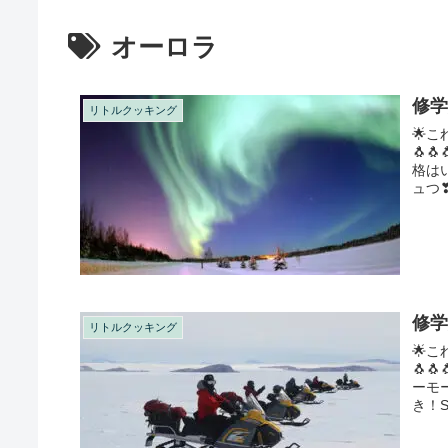
オーロラ
修学
リトルクッキング
🌟こ
🐧
格は
ュつ❣
修学
リトルクッキング
🌟こ
🐧
ーモ
き！S