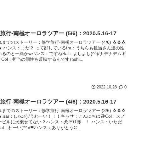
旅行-南極オーロラツアー (5/6)：2020.5.16-17
れまでのストーリー：修学旅行-南極オーロラツアー (4/6) 🐧🐧🐧
🐧 ハンス：まだ？ って顔しているfra：うちらも担当さん達の性
いるのと一緒かwハンス：ですねSal：よしよし(^^)/ナデナデムギ
Col：担当の個性も反映するんですねshi...
2022.10.28
0
旅行-南極オーロラツアー (4/6)：2020.5.16-17
れまでのストーリー：修学旅行-南極オーロラツアー (3/6) 🐧🐧🐧
🐧 sar：(｡≧ω≦)ﾉうわーい！！！キャサ：こんにちは😀Col：スノ
ービルに犬乗せてない？ハンス：犬ぞり隊 ！ ハンス：いただ
al：わーい(^^)/❤ハンス：ありがとうC...