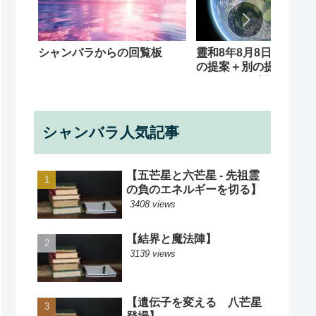
シャンバラからの回覧板
靈和8年8月8日 応援魔
の提案＋別の提案（下
ます）＋ 時間訂正 
８分と夜１０時０３分
正
シャンバラ人気記事
【五芒星と六芒星 - 先祖霊
の負のエネルギーを切る】
3408 views
【結界と魔法陣】
3139 views
【遺伝子を変える 八芒星