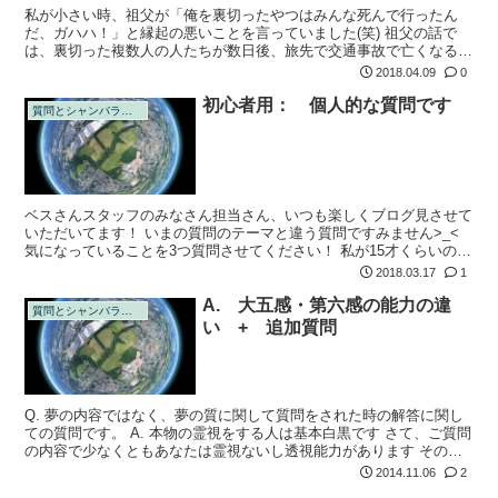
私が小さい時、祖父が「俺を裏切ったやつはみんな死んで行ったん
だ、ガハハ！」と縁起の悪いことを言っていました(笑) 祖父の話で
は、裏切った複数人の人たちが数日後、旅先で交通事故で亡くなるな
ど、数回あるみたいです。 子供心に「こわいなー」と思いました
2018.04.09
0
が、そういうこ...
初心者用： 個人的な質問です
質問とシャンバラの回答
ベスさんスタッフのみなさん担当さん、いつも楽しくブログ見させて
いただいてます！ いまの質問のテーマと違う質問ですみません>_<
気になっていることを3つ質問させてください！ 私が15才くらいの
頃、寝ているときに幽体離脱のようになり、身体の上に黒い渦のよう
2018.03.17
1
な、何...
A. 大五感・第六感の能力の違
質問とシャンバラの回答
い + 追加質問
Q. 夢の内容ではなく、夢の質に関して質問をされた時の解答に関し
ての質問です。 A. 本物の霊視をする人は基本白黒です さて、ご質問
の内容で少なくともあなたは霊視ないし透視能力があります その能
力は遺伝です。 との事でしたが、 ★視える・聴こえるの五感と、感
2014.11.06
2
じ...