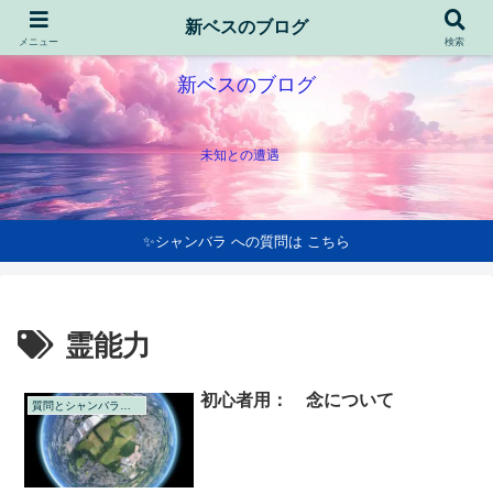
新ベスのブログ
メニュー
検索
新ベスのブログ
未知との遭遇
✨シャンバラ への質問は こちら
霊能力
初心者用： 念について
質問とシャンバラの回答