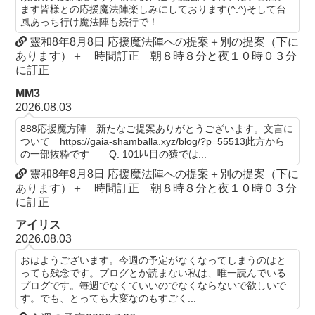
ます皆様との応援魔法陣楽しみにしております(^.^)そして台
風あっち行け魔法陣も続行で！...
靈和8年8月8日 応援魔法陣への提案＋別の提案（下に
あります）＋ 時間訂正 朝８時８分と夜１０時０３分
に訂正
MM3
2026.08.03
888応援魔方陣 新たなご提案ありがとうございます。文言に
ついて https://gaia-shamballa.xyz/blog/?p=55513此方から
の一部抜粋です Q. 101匹目の猿では...
靈和8年8月8日 応援魔法陣への提案＋別の提案（下に
あります）＋ 時間訂正 朝８時８分と夜１０時０３分
に訂正
アイリス
2026.08.03
おはようございます。今週の予定がなくなってしまうのはと
っても残念です。プログとか読まない私は、唯一読んでいる
プログです。毎週でなくていいのでなくならないで欲しいで
す。でも、とっても大変なのもすごく...