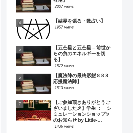
登場】
2807 views
【結界を張る・数占い】
1957 views
【五芒星と五芒星 – 前世か
らの負のエネルギーを切
る】
1872 views
【魔法陣の最終形態 8-8-8
応援魔法陣】
1813 views
【ご参加頂きありがとうご
ざいました🎉】学生 ： シ
ミュレーションショップ✨
のお知らせ by Little-
Cooking
1436 views