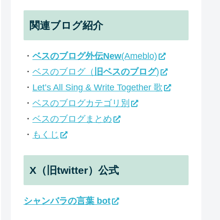
関連ブログ紹介
・
ベスのブログ外伝New
(Ameblo)
・
ベスのブログ（
旧ベスのブログ
)
・
Let’s All Sing & Write Together 歌
・
ベスのブログカテゴリ別
・
ベスのブログまとめ
・
もくじ
X（旧twitter）公式
シャンバラの言葉 bot