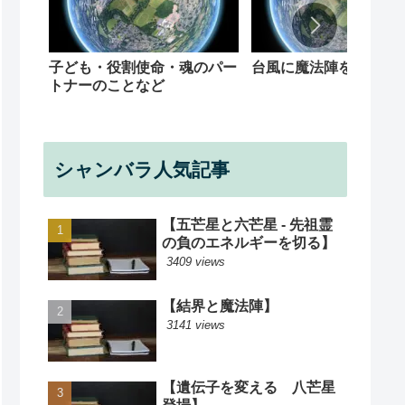
子ども・役割使命・魂のパー
台風に魔法陣を
トナーのことなど
シャンバラ人気記事
【五芒星と六芒星 - 先祖霊
の負のエネルギーを切る】
3409 views
【結界と魔法陣】
3141 views
【遺伝子を変える 八芒星