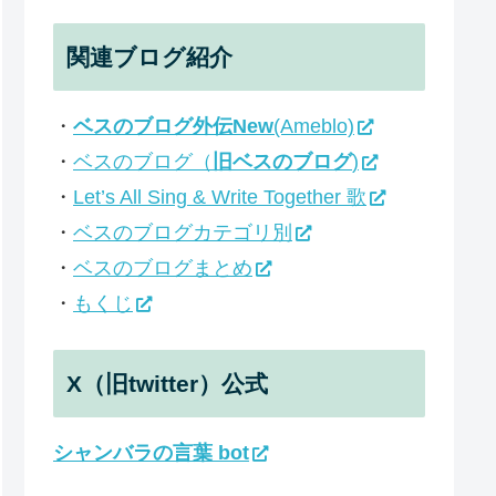
関連ブログ紹介
・
ベスのブログ外伝New
(Ameblo)
・
ベスのブログ（
旧ベスのブログ
)
・
Let’s All Sing & Write Together 歌
・
ベスのブログカテゴリ別
・
ベスのブログまとめ
・
もくじ
X（旧twitter）公式
シャンバラの言葉 bot