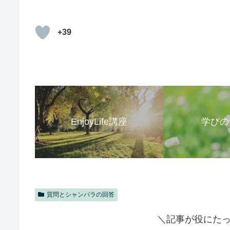
+39
EnjoyLife講座
学びの
質問とシャンバラの回答
＼記事が役にたっ