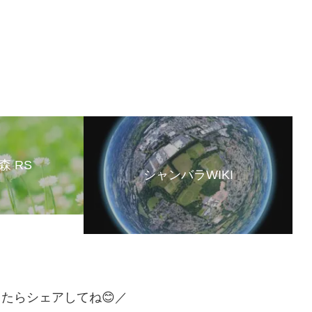
森 RS
シャンバラWIKI
たらシェアしてね😊／