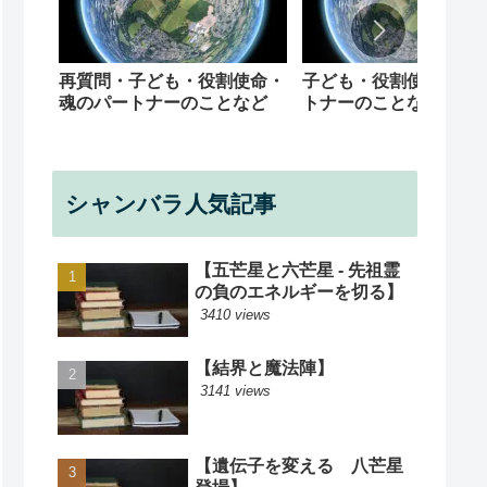
再質問・子ども・役割使命・
子ども・役割使命・魂
魂のパートナーのことなど
トナーのことなど
シャンバラ人気記事
【五芒星と六芒星 - 先祖霊
の負のエネルギーを切る】
3410 views
【結界と魔法陣】
3141 views
【遺伝子を変える 八芒星