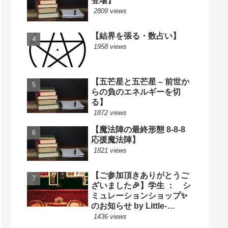
登場】
2809 views
【結界を張る・数占い】
1958 views
【五芒星と五芒星 – 前世か
らの負のエネルギーを切
る】
1872 views
【魔法陣の最終形態 8-8-8
応援魔法陣】
1821 views
【ご参加頂きありがとうご
ざいました🎉】学生 ： シ
ミュレーションショップ✨
のお知らせ by Little-
Cooking
1436 views