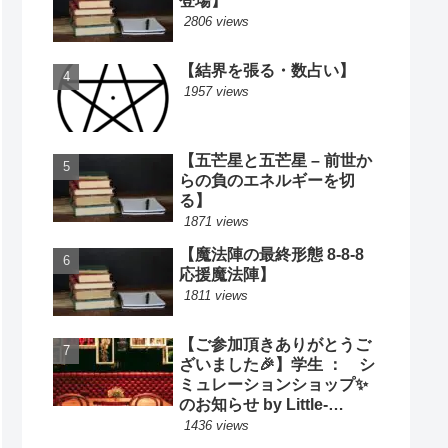
登場】
2806 views
【結界を張る・数占い】
1957 views
【五芒星と五芒星 – 前世か
らの負のエネルギーを切
る】
1871 views
【魔法陣の最終形態 8-8-8
応援魔法陣】
1811 views
【ご参加頂きありがとうご
ざいました🎉】学生 ： シ
ミュレーションショップ✨
のお知らせ by Little-
Cooking
1436 views