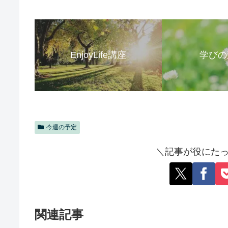
EnjoyLife講座
学びの
今週の予定
＼記事が役にたっ
関連記事