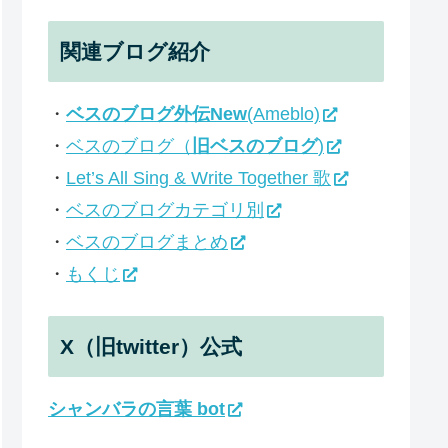
関連ブログ紹介
・
ベスのブログ外伝New
(Ameblo)
・
ベスのブログ（
旧ベスのブログ
)
・
Let’s All Sing & Write Together 歌
・
ベスのブログカテゴリ別
・
ベスのブログまとめ
・
もくじ
X（旧twitter）公式
シャンバラの言葉 bot