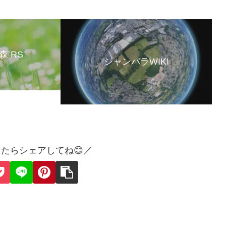
森 RS
シャンバラWIKI
たらシェアしてね😊／