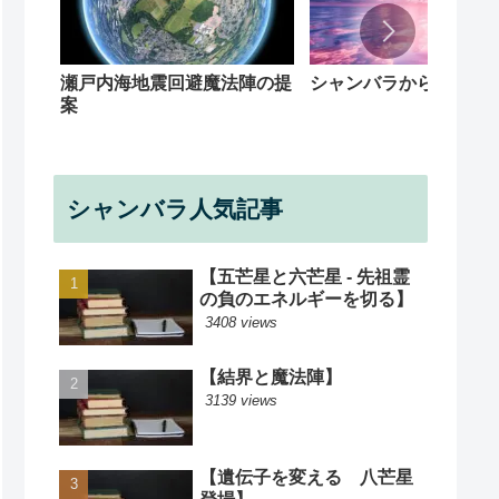
シャンバラからの回覧
瀬戸内海地震回避魔法陣の提
案
シャンバラ人気記事
【五芒星と六芒星 - 先祖霊
の負のエネルギーを切る】
3408 views
【結界と魔法陣】
3139 views
【遺伝子を変える 八芒星