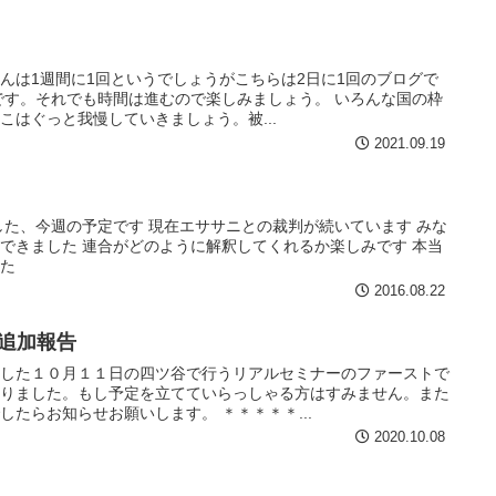
んは1週間に1回というでしょうがこちらは2日に1回のブログで
じです。それでも時間は進むので楽しみましょう。 いろんな国の枠
こはぐっと我慢していきましょう。被...
2021.09.19
した、今週の予定です 現在エササニとの裁判が続いています みな
できました 連合がどのように解釈してくれるか楽しみです 本当
した
2016.08.22
今週の予定 2020.10.5 追加報告
ました１０月１１日の四ツ谷で行うリアルセミナーのファーストで
なりました。もし予定を立てていらっしゃる方はすみません。また
たらお知らせお願いします。 ＊＊＊＊＊...
2020.10.08