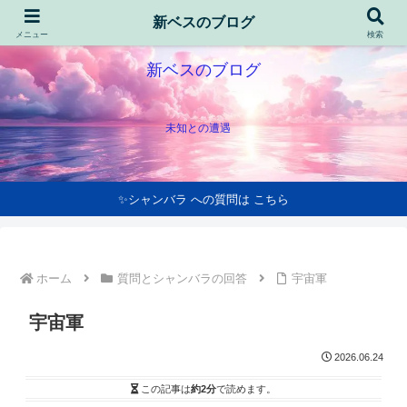
新ベスのブログ
メニュー
検索
新ベスのブログ
未知との遭遇
✨シャンバラ への質問は こちら
ホーム
質問とシャンバラの回答
宇宙軍
宇宙軍
2026.06.24
この記事は
約2分
で読めます。