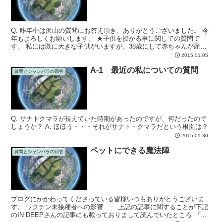
Q. 昨年中は沢山の質問にお答え頂き、ありがとうございました。 今
年もよろしくお願いします。 ★子供を授かる事に関しての質問で
す。 私には既に大きな子供がいますが、38歳にして赤ちゃんが産み
たくて仕方ないお友達がいまして、ヒーラーさんから赤...
2015.01.05
A-1 最近の私についての質問
質問とシャンバラの回答
Q. サナトクマラが視えていた時期があったのですが、何だったので
しょうか？ A. ほほう・・・それがサナト・クマラだという根拠は？
2015.01.30
ペットにできる魔法陣
質問とシャンバラの回答
ブログにかかわってくださっている皆様いつもありがとうございま
す。 ワクチン未接種者への影響 上記の記事に関することが下記
のIN DEEPさんの記事にも載っておりまして読んでいたところ 『コ