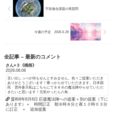
宇宙連合課題の再質問
今週の予定 2026.6.28
全記事 – 最新のコメント
さん×３《桃桜》
2026.08.06
言い出しっぺが何もせんとすみません。色々ご提案いただき
ありがとうございます！乗っからせていただきます。日本国
民 雲外蒼天私はこちらにて８８８の魔法陣やらせていただ
きたいと思います！元気やったら八角...
靈和8年8月8日 応援魔法陣への提案＋別の提案（下に
あります）＋ 時間訂正 朝８時８分と夜１０時０３分
に訂正 ＋ 追加提案