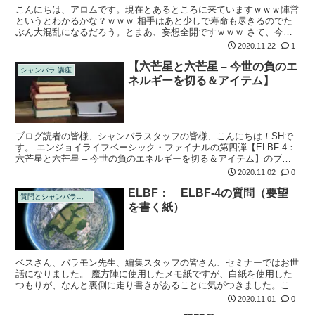
こんにちは、アロムです。現在とあるところに来ていますｗｗｗ陣営
というとわかるかな？ｗｗｗ 相手はあと少しで寿命も尽きるのでた
ぶん大混乱になるだろう。とまあ、妄想全開ですｗｗｗ さて、今週
はというより今夜はShリーダーの「おさらいセッション」前回の
2020.11.22
1
ELBFを声で...
【六芒星と六芒星 – 今世の負のエ
シャンバラ 講座
ネルギーを切る＆アイテム】
ブログ読者の皆様、シャンバラスタッフの皆様、こんにちは！SHで
す。 エンジョイライフベーシック・ファイナルの第四弾【ELBF-4：
六芒星と六芒星 – 今世の負のエネルギーを切る＆アイテム】のブロ
グ編集版をお届けいたします。 今回は情報量（アイテムリストが特
2020.11.02
0
に）...
ELBF： ELBF-4の質問（要望
質問とシャンバラの回答
を書く紙）
ベスさん、バラモン先生、編集スタッフの皆さん、セミナーではお世
話になりました。 魔方陣に使用したメモ紙ですが、白紙を使用した
つもりが、なんと裏側に走り書きがあることに気がつきました。この
場合今日までの魔法陣は失敗のチャラ、一からやり直し他方がいいで
2020.11.01
0
しょうか。 ...