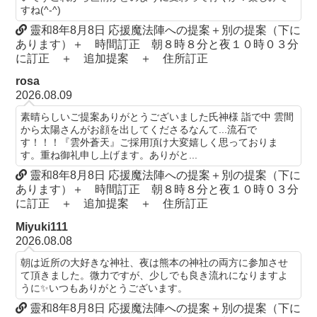
すね(^-^)
靈和8年8月8日 応援魔法陣への提案＋別の提案（下に
あります）＋ 時間訂正 朝８時８分と夜１０時０３分
に訂正 ＋ 追加提案 ＋ 住所訂正
rosa
2026.08.09
素晴らしいご提案ありがとうございました氏神様 詣で中 雲間
から太陽さんがお顔を出してくださるなんて...流石で
す！！！『雲外蒼天』ご採用頂け大変嬉しく思っておりま
す。重ね御礼申し上げます。ありがと...
靈和8年8月8日 応援魔法陣への提案＋別の提案（下に
あります）＋ 時間訂正 朝８時８分と夜１０時０３分
に訂正 ＋ 追加提案 ＋ 住所訂正
Miyuki111
2026.08.08
朝は近所の大好きな神社、夜は熊本の神社の両方に参加させ
て頂きました。微力ですが、少しでも良き流れになりますよ
うに✨いつもありがとうございます。
靈和8年8月8日 応援魔法陣への提案＋別の提案（下に