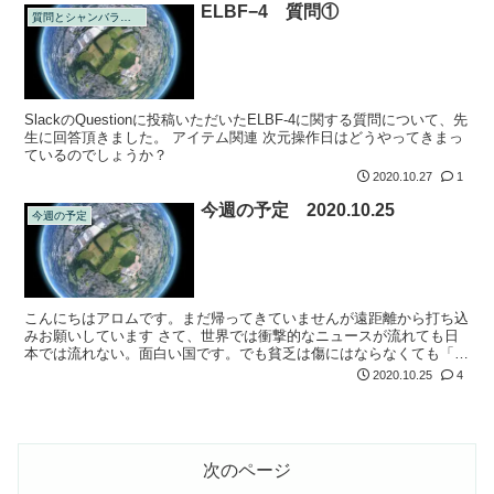
ELBF−4 質問①
質問とシャンバラの回答
SlackのQuestionに投稿いただいたELBF-4に関する質問について、先
生に回答頂きました。 アイテム関連 次元操作日はどうやってきまっ
ているのでしょうか？
2020.10.27
1
今週の予定 2020.10.25
今週の予定
こんにちはアロムです。まだ帰ってきていませんが遠距離から打ち込
みお願いしています さて、世界では衝撃的なニュースが流れても日
本では流れない。面白い国です。でも貧乏は傷にはならなくても「情
報貧乏は愚かさの象徴」という言葉がシャンバラにはあります。それ
2020.10.25
4
が海外から見...
次のページ