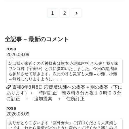
次
1
2
へ
全記事 – 最新のコメント
rosa
2026.08.09
朝は我が家近くの氏神様夜は熊本 永尾劔神社さん夫と我が家
ワンコ君（宇宙🐶）と共に参加いたしました。今日の魔法陣
も参加させて頂きます。次元の谷も災害も大難→小難、小難
→無難になりますように。。。
靈和8年8月8日 応援魔法陣への提案＋別の提案（下に
あります）＋ 時間訂正 朝８時８分と夜１０時０３分
に訂正 ＋ 追加提案 ＋ 住所訂正
rosa
2026.08.09
ありがとうございます『雲外蒼天』ご採用くださり大変嬉し
いですこれから世情がどのように変わって行くか？楽しみで