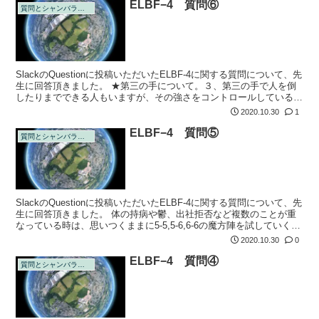
ELBF−4 質問⑥
質問とシャンバラの回答
SlackのQuestionに投稿いただいたELBF-4に関する質問について、先
生に回答頂きました。 ★第三の手について。３、第三の手で人を倒
したりまでできる人もいますが、その強さをコントロールしているの
何ですか？手を使わなくても意識だけでできると聞いたことが...
2020.10.30
1
ELBF−4 質問⑤
質問とシャンバラの回答
SlackのQuestionに投稿いただいたELBF-4に関する質問について、先
生に回答頂きました。 体の持病や鬱、出社拒否など複数のことが重
なっている時は、思いつくままに5-5,5-6,6-6の魔方陣を試していくこ
とで大丈夫でしょうか？複数改善したい場合のこ...
2020.10.30
0
ELBF−4 質問④
質問とシャンバラの回答