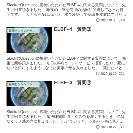
SlackのQuestionに投稿いただいたELBF-4に関する質問について、先
生に回答頂きました。 昨夜の 剣を使用の治療に関連して思った質
問です。 天ぷら油がはねた時 水で冷やして意識を皮膚に向けた
り 刃物で怪我した時に痛いの飛んでけ～と意識した時と その...
2020.10.30
0
ELBF−4 質問③
質問とシャンバラの回答
SlackのQuestionに投稿いただいたELBF-4に関する質問について、先
生に回答頂きました。 今日の6-6は デイサービス拒否したり、死に
たいと口にするようになった実家の母を入れました。 死にたいとい
うので 言葉はべスさん例文の「本日を以てウツ完治」と...
2020.10.29
1
ELBF−4 質問②
質問とシャンバラの回答
SlackのQuestionに投稿いただいたELBF-4に関する質問について、先
生に回答頂きました。 魔法陣関連 ６－６の色を濃くするとき、色は
なくラメ感の光に見えました。(しいていうと、シルバー色に見える
ような…) この場合は、ラメを濃くする感じで大丈夫でし...
2020.10.27
1