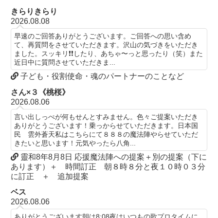
きらりきらり
2026.08.08
早速のご回答ありがとうございます。ご回答への思い含め
て、再質問をさせていただきます。沢山の気づきをいただき
ました。スッキリ❗️❗️したり、あちゃ〜っと思ったり（笑）また
近日中に質問させていただきま...
子ども・役割使命・魂のパートナーのことなど
さん×３《桃桜》
2026.08.06
言い出しっぺが何もせんとすみません。色々ご提案いただき
ありがとうございます！乗っからせていただきます。日本国
民 雲外蒼天私はこちらにて８８８の魔法陣やらせていただ
きたいと思います！元気やったら八角...
靈和8年8月8日 応援魔法陣への提案＋別の提案（下に
あります）＋ 時間訂正 朝８時８分と夜１０時０３分
に訂正 ＋ 追加提案
ベス
2026.08.06
ありがとうございます朝は8:08夜はいつもの歌プロタイムに