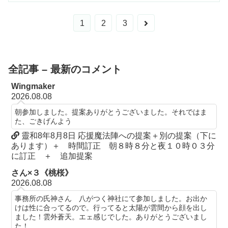
次
1
2
3
へ
全記事 – 最新のコメント
Wingmaker
2026.08.08
朝参加しました。提案ありがとうございました。それではま
た、ごきげんよう
靈和8年8月8日 応援魔法陣への提案＋別の提案（下に
あります）＋ 時間訂正 朝８時８分と夜１０時０３分
に訂正 ＋ 追加提案
さん×３《桃桜》
2026.08.08
事務所の氏神さん 八がつく神社にて参加しました。お出か
けは性に合ってるので。行ってると太陽が雲間から顔を出し
ました！雲外蒼天。エェ感じでした。ありがとうございまし
た！