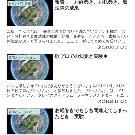
報告： お経巻き、お札巻き、魔
シャンバラ 講座
法陣の成果
皆様、こんにちは！ 先週１週間に渡り今週の予定コメント欄に「お
経・お札巻き＆魔法陣の成果、効果」を募集したところ、素晴らしい
体験談が次々と寄せられました。 ここで一挙にまとめてお送りいた
します🎉 各人の成果と共に、自分が行う時の参考になるであろうコ
2019.03.31
2
ツのようなヒ...
歌プロでの知覚と実験🍀
質問とシャンバラの回答
いつも楽しませていただきありがとうございます😊 2月27日、3月3
日の歌プロは担当さんたちと参加しました。 担当さんたちは、メリ
ンダさんピアノ、グレイスさんドラム、ノーマンさんギター、ヒユー
イさんベースでノリノリで演奏していました。 シャンバラの私はと
2019.03.12
1
いうと、...
お経巻きでもしも間違えてしまっ
質問とシャンバラの回答
たとき 実験