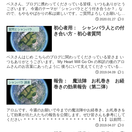
ベスさん、ブログに携わってくださっている皆様、いつもありがとう
ございます。 今週のテーマが「シャンバラとどう付き合うか？」な
ので、もやもやばかりの私は嬉しいです。ご質問よろしくお願いしま
す( ⁎ᵕᴗᵕ⁎ ) ボディガードさんや、医療班さんや、先生と会話するの
2020.01.27
0
が...
初心者用： シャンバラ人との付
質問とシャンバラの回答
き合い方・初心者質問
ベスさんはじめ こちらのブログに関わってくださっている皆さま い
つもありがとうございます。 My Heart Will Go On の和訳の後のアロ
ムさんのお言葉にあったように 後ろにいて支えてくださっているで
あろうステキな担当さんについての質問をお願い致しま...
2019.04.09
1
報告： 魔法陣 お札巻き お経
シャンバラ 講座
巻きの効果報告（第二弾）
アロムです。今週のお願いで今までの魔法陣やお経巻き、お札巻きを
して効果が出た人たちの報告を公開します。ぜひ皆さんも参考にして
ください ＊＊＊＊＊＊＊＊＊＊＊＊＊＊＊＊＊＊＊ 【１】 以前問い
合わせした子供の友達の病気についてです。
2019.04.07
0