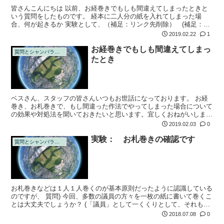
皆さんこんにちは 以前、お経巻きでもしも間違えてしまったときと
いう質問をしたものです。 経本に二人分の紙を入れてしまった場
合、何が起きるか 実験として、（補足：リンク先削除） (補足：リ
ンク切れ） ここの政治家から小● 進●郎と石● 茂を入れてみました
2019.02.22
1
しかし...
お経巻きでもしも間違えてしまっ
質問とシャンバラの回答
たとき
ベスさん、スタッフの皆さんいつもお世話になっております。 お経
巻き、お札巻きで、もし間違った作法でやってしまった場合について
の効果や対処法を聞いておきたいと思います。宜しくおねがいしま
す。 1.もし(気づかずなどして)般若心経が入った経本でやってしまっ
2019.02.03
0
た場合、...
実験： お札巻きの確認です
質問とシャンバラの回答
お札巻きなどは１人１人巻くのが基本原則だったように認識している
のですが、 質問) 今回、多数の議員の方々を一枚の紙に書いて巻くこ
とは大丈夫でしょうか？ (「議員」として一くくりとして、それもあ
り、とか？)
2018.07.08
0