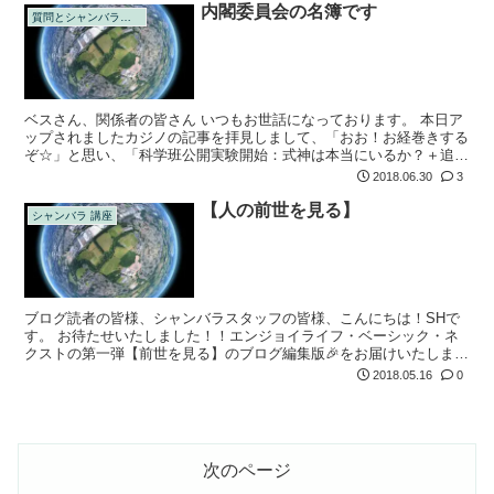
内閣委員会の名簿です
質問とシャンバラの回答
ベスさん、関係者の皆さん いつもお世話になっております。 本日ア
ップされましたカジノの記事を拝見しまして、「おお！お経巻きする
ぞ☆」と思い、「科学班公開実験開始：式神は本当にいるか？＋追加
質問2 ＋追加事項２」( )の名簿を見ましたら、これはもう古いのです
2018.06.30
3
ね〜...
【人の前世を見る】
シャンバラ 講座
ブログ読者の皆様、シャンバラスタッフの皆様、こんにちは！SHで
す。 お待たせいたしました！！エンジョイライフ・ベーシック・ネ
クストの第一弾【前世を見る】のブログ編集版🎉をお届けいたしま
す。 ・・・その前wに、「ELBをおさらいしておこう❣」と考えた素
2018.05.16
0
敵なあなた...
次のページ