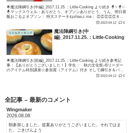
🌟魔法陣綱引き(中編)_2017.11.25.：Little-Cooking より続き 🧙✨🧙✨
🧙マックスウェル：ありがとう、オブソンありがとう、うん、明日昼
飯おごるよオブソン： 特大ステーキねshaa,c.ma： 👏👏👏👏👏８８
８８８８８マックスウェル： ｗ...
2023.04.12
0
魔法陣綱引き(中
リトルクッキング
編)_2017.11.25.：Little-Cooking
🌟魔法陣綱引き(前編)_2017.11.25.：Little-Cooking より続き参考記
事：【ありがとうございました！】学生： 秋の文化祭♪Bリーダー
のアイテム特別講座☆参加賞（アイテム）付き そして綱引き＆パン
食い競争！！by Little-Cookin...
2023.04.12
0
全記事 – 最新のコメント
Wingmaker
2026.08.08
朝参加しました。提案ありがとうございました。それではま
た、ごきげんよう