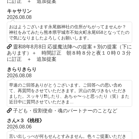
に訂正 ＋ 追加提案
キャサリン
2026.08.08
おはようございます永尾劔神社の住所がちがってませんか？
神社をみてみたら熊本県宇城市不知火町永尾658となってたの
で気になりましたよろしくお願いします。
靈和8年8月8日 応援魔法陣への提案＋別の提案（下に
あります）＋ 時間訂正 朝８時８分と夜１０時０３分
に訂正 ＋ 追加提案
きらりきらり
2026.08.08
早速のご回答ありがとうございます。ご回答への思い含め
て、再質問をさせていただきます。沢山の気づきをいただき
ました。スッキリ❗️❗️したり、あちゃ〜っと思ったり（笑）また
近日中に質問させていただきま...
子ども・役割使命・魂のパートナーのことなど
さん×３《桃桜》
2026.08.06
言い出しっぺが何もせんとすみません。色々ご提案いただき