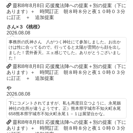
靈和8年8月8日 応援魔法陣への提案＋別の提案（下に
あります）＋ 時間訂正 朝８時８分と夜１０時０３分
に訂正 ＋ 追加提案
さん×３《桃桜》
2026.08.08
事務所の氏神さん 八がつく神社にて参加しました。お出か
けは性に合ってるので。行ってると太陽が雲間から顔を出し
ました！雲外蒼天。エェ感じでした。ありがとうございまし
た！
靈和8年8月8日 応援魔法陣への提案＋別の提案（下に
あります）＋ 時間訂正 朝８時８分と夜１０時０３分
に訂正 ＋ 追加提案
や
2026.08.08
下にコメントされてますが、私も再度目立つように。永尾劔
神社の住所が違うようです。正）熊本県宇城市不知火町永尾
658熊本県宇城市不知火町永尾１－１は展望台かな。
靈和8年8月8日 応援魔法陣への提案＋別の提案（下に
あります）＋ 時間訂正 朝８時８分と夜１０時０３分