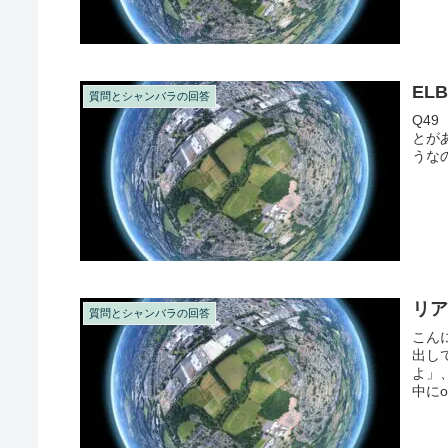
ELB
質問とシャンバラの回答
Q4
とが
うな
リ
質問とシャンバラの回答
こん
出し
よ」
中に
使っ..