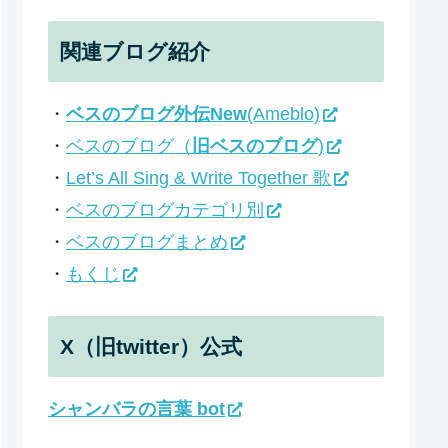
関連ブログ紹介
・
ベスのブログ外伝New
(Ameblo)
・
ベスのブログ（
旧ベスのブログ
)
・
Let’s All Sing & Write Together 歌
・
ベスのブログカテゴリ別
・
ベスのブログまとめ
・
もくじ
X（旧twitter）公式
シャンバラの言葉 bot