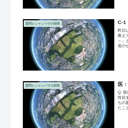
C-
質問とシャンバラの回答
昨日
教え
～』
覚の
～』と
医
質問とシャンバラの回答
Q.
性化
ちの
たこ