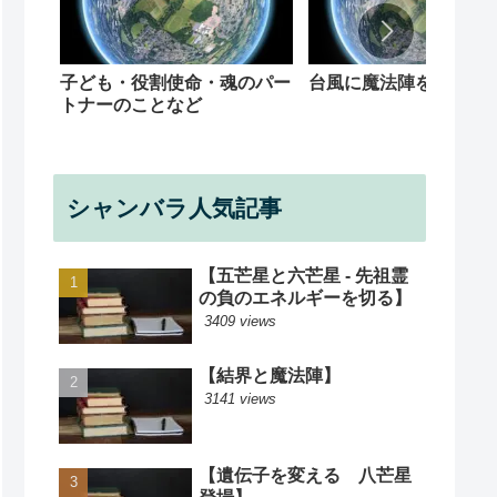
子ども・役割使命・魂のパー
台風に魔法陣を
トナーのことなど
シャンバラ人気記事
【五芒星と六芒星 - 先祖霊
の負のエネルギーを切る】
3409 views
【結界と魔法陣】
3141 views
【遺伝子を変える 八芒星