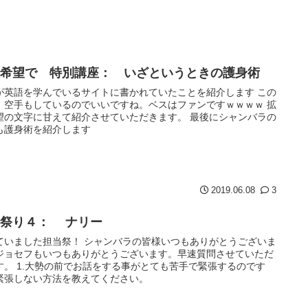
散希望で 特別講座： いざというときの護身術
が英語を学んでいるサイトに書かれていたことを紹介します この
、空手もしているのでいいですね。ベスはファンですｗｗｗｗ 拡
望の文字に甘えて紹介させていただきます。 最後にシャンバラの
も護身術を紹介します
2019.06.08
3
当祭り４： ナリー
ていました担当祭！ シャンバラの皆様いつもありがとうございま
ジョセフもいつもありがとうございます。早速質問させていただ
す。 1.大勢の前でお話をする事がとても苦手で緊張するのです
緊張しない方法を教えてください。