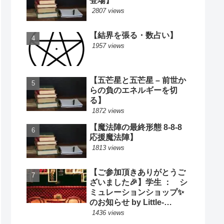
登場】
2807 views
【結界を張る・数占い】
1957 views
【五芒星と五芒星 – 前世か
らの負のエネルギーを切
る】
1872 views
【魔法陣の最終形態 8-8-8
応援魔法陣】
1813 views
【ご参加頂きありがとうご
ざいました🎉】学生 ： シ
ミュレーションショップ✨
のお知らせ by Little-
Cooking
1436 views