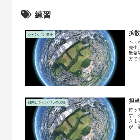
練習
拡
シャンバラ 講座
ベス
先生
散希
方で
担
質問とシャンバラの回答
待っ
す。
きま
が、