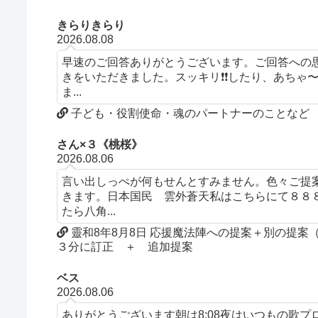
きらりきらり
2026.08.08
早速のご回答ありがとうございます。ご回答への
きをいただきました。スッキリ❗️❗️したり、あち
ま...
子ども・役割使命・魂のパートナーのことなど
さん×３《桃桜》
2026.08.06
言い出しっぺが何もせんとすみません。色々ご提
きます。日本国民 雲外蒼天私はこちらにて８８
たら八角...
靈和8年8月8日 応援魔法陣への提案＋別の提
３分に訂正 ＋ 追加提案
ベス
2026.08.06
ありがとうございます朝は8:08夜はいつもの歌