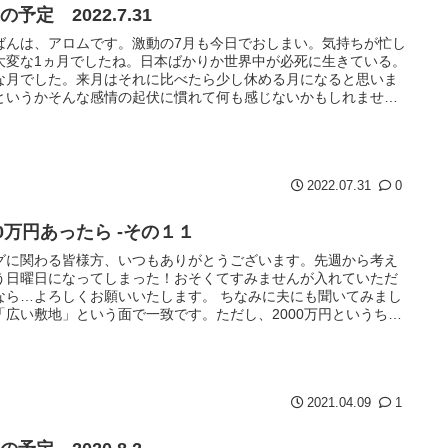
の予定 2022.7.31
ばんは、アロムです。激動の7月も今日でおしまい。気持ちが忙し
大変な1ヵ月でしたね。日本ばかりか世界中が必死に生きている。
な月でした。来月はそれに比べたら少し休める月になると思いま
というかそんな感情の起伏に慣れて何も感じないかもしれませ
先週...
2022.07.31
0
00万円あったら -その１１
グに関わる皆様方、いつもありがとうございます。先週から考え
う日曜日になってしまった！おそくてすみませんが入れていただ
なら…よろしくお願いいたします。 ちなみに夫にも聞いてみまし
「広い敷地」という面で一致です。ただし、2000万円というちょ
...
2021.04.09
1