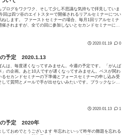
について
もブログをワクワク、そして少し不思議な気持ちで拝見していま
 今回は四ツ谷のエイトスターで開催されるリアルセミナーについ
訊ねします。 ファーストセミナーの場合、毎月1回リアルセミナ
開催されますが、全ての回に参加しないとセカンドセミナーにす
い...
2020.01.19
0
の予定 2020.1.13
ばんは、毎度遅くなってすみません。今週の予定です。 「がんば
本」の企画。あと10人ですが遅くなってすみません。ベスが関わ
いるセカンドセミナーの下準備とフォースセミナーの申し込み受
そして質問とメールで手が出せないみたいです。ブラックなシャ
で...
2020.01.13
1
の予定 2020年
ましておめでとうございます 年忘れといって昨年の難題を忘れる