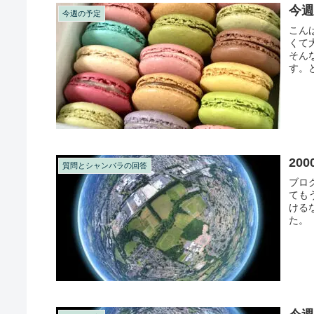
今週
今週の予定
こん
くて
そん
す。
ん。 
20
質問とシャンバラの回答
ブロ
ても
ける
た。
っと半