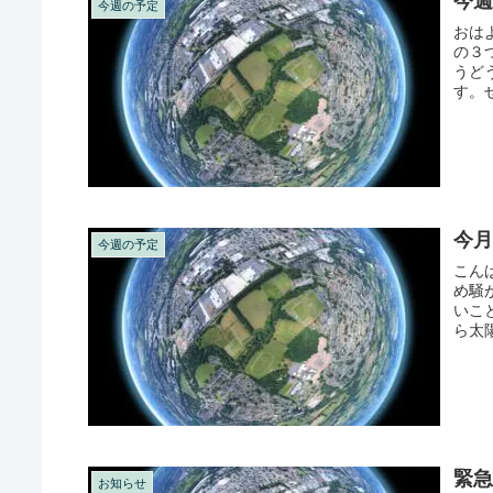
今週
今週の予定
おは
の３
うど
す。
ず乾か
今月
今週の予定
こん
め騒
いこ
ら太
わから
緊急
お知らせ