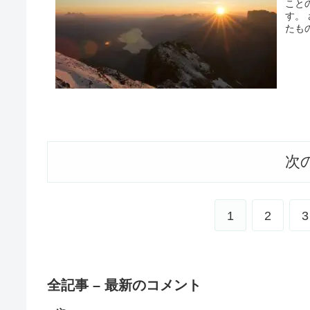
こと
す。
たも
よくて
次
1
2
3
全記事 – 最新のコメント