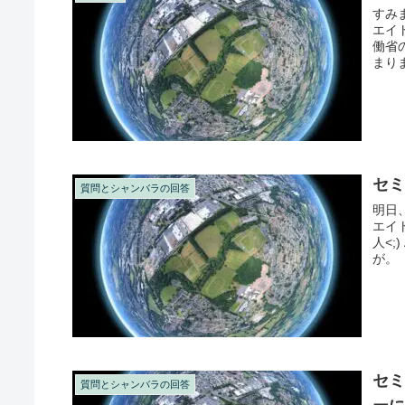
すみ
エイ
働省
まり
2週間が
セミ
質問とシャンバラの回答
明日
エイ
人<
が。
セ
質問とシャンバラの回答