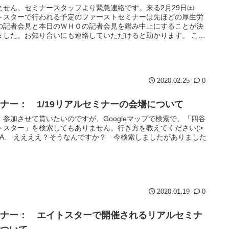
ません、セミナースタッフより緊急連絡です。来る2月29日㈯
トスターで行われる予定のファーストセミナーは先ほどの厚生労
の記者会見と本日のＷＨＯの記者会見を鑑み中止にすることが決
ました。お知り合いにも連絡していただけると助かります。 ここ
...
2020.02.25
0
ナー： 1/19リアルセミナーの会場について
、参加させて貰いたいのですが、Googleマップで検索で、「四谷
トスター」を検索してもありません。行き方を教えてください(>
;) A. ええええ？そうなんですか？ 今検索しましたがありました
2020.01.19
0
ミナー： エイトスターで開催されるリアルセミナ