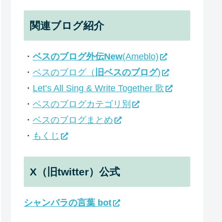
関連ブログ紹介
・
ベスのブログ外伝New
(Ameblo)
・
ベスのブログ（
旧ベスのブログ
)
・
Let’s All Sing & Write Together 歌
・
ベスのブログカテゴリ別
・
ベスのブログまとめ
・
もくじ
X（旧twitter）公式
シャンバラの言葉 bot