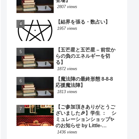
登場】
2807 views
【結界を張る・数占い】
1957 views
【五芒星と五芒星 – 前世か
らの負のエネルギーを切
る】
1872 views
【魔法陣の最終形態 8-8-8
応援魔法陣】
1813 views
【ご参加頂きありがとうご
ざいました🎉】学生 ： シ
ミュレーションショップ✨
のお知らせ by Little-
Cooking
1436 views