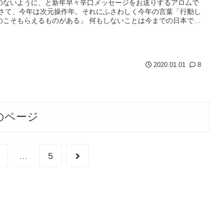
のないように、と新年早々辛口メッセージをお送りするアロムで
 さて、今年は次元操作年。それにふさわしく今年の言葉「行動し
のこそもらえるものがある」 何もしないことは今までの日本では
...
2020.01.01
8
のページ
次
…
5
へ