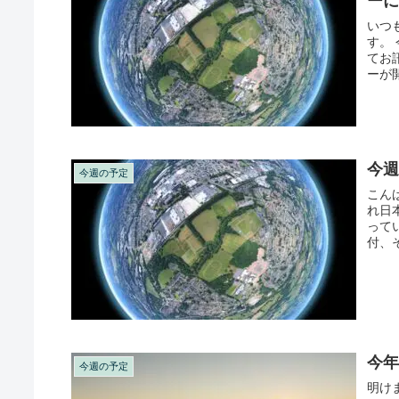
ー
いつ
す。
てお
ーが
すめな
今週
今週の予定
こん
れ日
って
付、
ンバラ
今年
今週の予定
明け