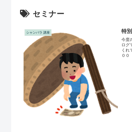
セミナー
特
シャンバラ 講座
今度
ログ
くれ
００
持ち物