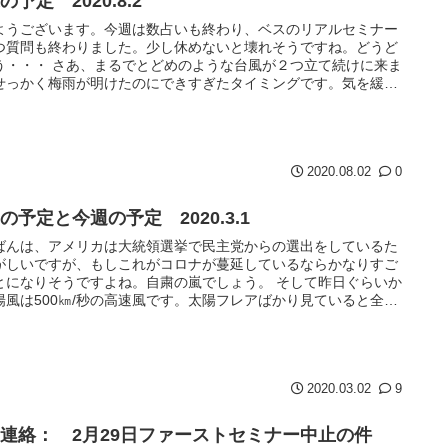
の予定 2020.8.2
ようございます。今週は数占いも終わり、ベスのリアルセミナー
つ質問も終わりました。少し休めないと壊れそうですね。どうど
う・・・ さあ、まるでとどめのような台風が２つ立て続けに来ま
せっかく梅雨が明けたのにできすぎたタイミングです。気を緩め
せる...
2020.08.02
0
の予定と今週の予定 2020.3.1
ばんは、アメリカは大統領選挙で民主党からの選出をしているた
がしいですが、もしこれがコロナが蔓延しているならかなりすご
とになりそうですよね。自粛の嵐でしょう。 そして昨日ぐらいか
陽風は500㎞/秒の高速風です。太陽フレアばかり見ていると全く
...
2020.03.02
9
連絡： 2月29日ファーストセミナー中止の件