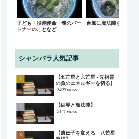
子ども・役割使命・魂のパー
台風に魔法陣を
トナーのことなど
シャンバラ人気記事
【五芒星と六芒星 - 先祖霊
の負のエネルギーを切る】
3409 views
【結界と魔法陣】
3141 views
【遺伝子を変える 八芒星